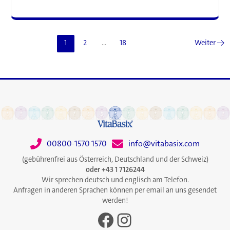
auf
Sport?
Die
Neurowissenschaft
1
2
…
18
Weiter
→
kartografiert
jene
Routine,
die
Ihre
Persönlichkeit
lieben
wird
00800-1570 1570
info@vitabasix.com
(gebührenfrei aus Österreich, Deutschland und der Schweiz)
oder +43 1 7126244
Wir sprechen deutsch und englisch am Telefon.
Anfragen in anderen Sprachen können per email an uns gesendet
werden!
Facebook
Instagram