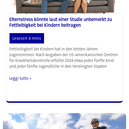
Elternstress könnte laut einer Studie unbemerkt zu
Fettleibigkeit bei Kindern beitragen
Fettleibigkeit bei Kindern hat in den letzten Jahren
zugenommen. Nach Angaben der US-amerikanischen Zentren
für Krankheitskontrolle erfüllte 2024 etwa jedes fünfte Kind
und jeder fünfte Jugendliche in den Vereinigten Staaten
Elternstress
Leggi tutto >
könnte
laut
einer
Studie
unbemerkt
zu
Fettleibigkeit
bei