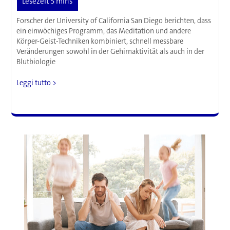
Forscher der University of California San Diego berichten, dass
ein einwöchiges Programm, das Meditation und andere
Körper-Geist-Techniken kombiniert, schnell messbare
Veränderungen sowohl in der Gehirnaktivität als auch in der
Blutbiologie
Forschungen
Leggi tutto >
legen
nahe,
dass
sieben
Tage
Meditation
das
Gehirn
neu
vernetzen
können