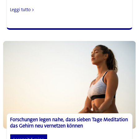
Wissenschaftler
Leggi tutto >
haben
möglicherweise
den
Schalter
für
chronische
Schmerzen
im
Gehirn
gefunden
Forschungen legen nahe, dass sieben Tage Meditation
das Gehirn neu vernetzen können