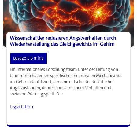
Körper
aktivieren
könnte
Wissenschaftler reduzieren Angstverhalten durch
Wiederherstellung des Gleichgewichts im Gehirn
Ein internationales Forschungsteam unter der Leitung von
Juan Lerma hat einen spezifischen neuronalen Mechanismus
im Gehirn identifiziert, der eine entscheidende Rolle bei
Angstzuständen, depressionsähnlichem Verhalten und
sozialem Rückzug spielt. Die
Wissenschaftler
Leggi tutto >
reduzieren
Angstverhalten
durch
Wiederherstellung