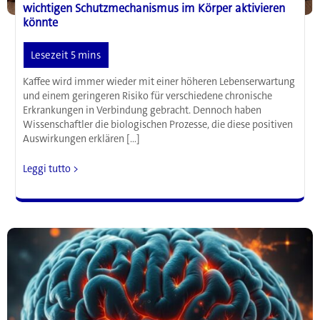
wichtigen Schutzmechanismus im Körper aktivieren
könnte
Kaffee wird immer wieder mit einer höheren Lebenserwartung
und einem geringeren Risiko für verschiedene chronische
Erkrankungen in Verbindung gebracht. Dennoch haben
Wissenschaftler die biologischen Prozesse, die diese positiven
Auswirkungen erklären […]
Mehr
Leggi tutto >
als
nur
ein
Wachmacher:
Wie
Kaffee
einen
wichtigen
Schutzmechanismus
im