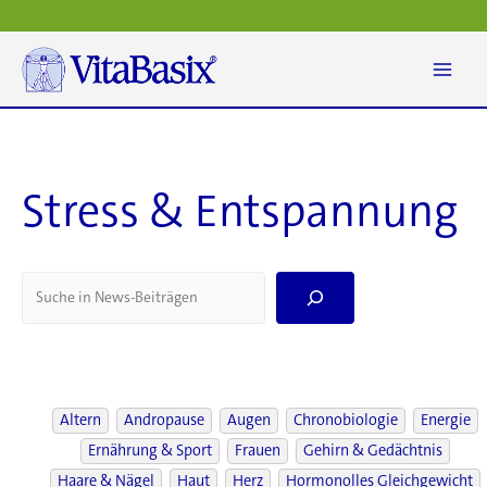
Zum
Inhalt
springen
Stress & Entspannung
S
e
a
r
c
h
Altern
Andropause
Augen
Chronobiologie
Energie
Ernährung & Sport
Frauen
Gehirn & Gedächtnis
Haare & Nägel
Haut
Herz
Hormonolles Gleichgewicht