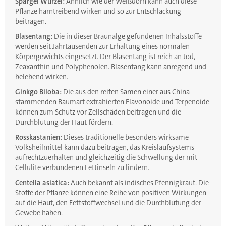
Spargel Wurzel:
Ähnlich wie der Weißdorn kann auch diese
Pflanze harntreibend wirken und so zur Entschlackung
beitragen.
Blasentang:
Die in dieser Braunalge gefundenen Inhalsstoffe
werden seit Jahrtausenden zur Erhaltung eines normalen
Körpergewichts eingesetzt. Der Blasentang ist reich an Jod,
Zeaxanthin und Polyphenolen. Blasentang kann anregend und
belebend wirken.
Ginkgo Biloba:
Die aus den reifen Samen einer aus China
stammenden Baumart extrahierten Flavonoide und Terpenoide
können zum Schutz vor Zellschäden beitragen und die
Durchblutung der Haut fördern.
Rosskastanien:
Dieses traditionelle besonders wirksame
Volksheilmittel kann dazu beitragen, das Kreislaufsystems
aufrechtzuerhalten und gleichzeitig die Schwellung der mit
Cellulite verbundenen Fettinseln zu lindern.
Centella asiatica:
Auch bekannt als indisches Pfennigkraut. Die
Stoffe der Pflanze können eine Reihe von positiven Wirkungen
auf die Haut, den Fettstoffwechsel und die Durchblutung der
Gewebe haben.