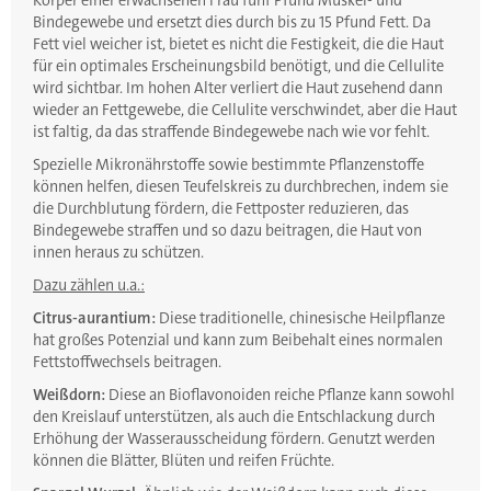
Körper einer erwachsenen Frau fünf Pfund Muskel- und
Bindegewebe und ersetzt dies durch bis zu 15 Pfund Fett. Da
Fett viel weicher ist, bietet es nicht die Festigkeit, die die Haut
für ein optimales Erscheinungsbild benötigt, und die Cellulite
wird sichtbar. Im hohen Alter verliert die Haut zusehend dann
wieder an Fettgewebe, die Cellulite verschwindet, aber die Haut
ist faltig, da das straffende Bindegewebe nach wie vor fehlt.
Spezielle Mikronährstoffe sowie bestimmte Pflanzenstoffe
können helfen, diesen Teufelskreis zu durchbrechen, indem sie
die Durchblutung fördern, die Fettposter reduzieren, das
Bindegewebe straffen und so dazu beitragen, die Haut von
innen heraus zu schützen.
Dazu zählen u.a.:
Citrus-aurantium:
Diese traditionelle, chinesische Heilpflanze
hat großes Potenzial und kann zum Beibehalt eines normalen
Fettstoffwechsels beitragen.
Weißdorn:
Diese an Bioflavonoiden reiche Pflanze kann sowohl
den Kreislauf unterstützen, als auch die Entschlackung durch
Erhöhung der Wasserausscheidung fördern. Genutzt werden
können die Blätter, Blüten und reifen Früchte.