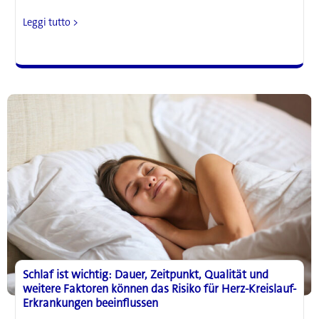
Schlafschalter,
Leggi tutto >
der
Muskeln
aufbaut,
Fett
verbrennt,
und
die
Gehirnleistung
steigert
Schlaf ist wichtig: Dauer, Zeitpunkt, Qualität und
weitere Faktoren können das Risiko für Herz-Kreislauf-
Erkrankungen beeinflussen