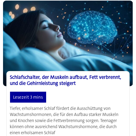
Schlafhormon
bei
Diabetes
und
Osteoporose
spielt
Schlafschalter, der Muskeln aufbaut, Fett verbrennt,
und die Gehirnleistung steigert
Tiefer, erholsamer Schlaf fördert die Ausschüttung von
Wachstumshormonen, die für den Aufbau starker Muskeln
und Knochen sowie die Fettverbrennung sorgen. Teenager
können ohne ausreichend Wachstumshormone, die durch
einen erholsamen Schlaf