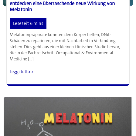
entdecken eine überraschende neue Wirkung von
Melatonin
Melatoninpräparate könnten dem Körper helfen, DNA-
Schäden zu reparieren, die mit Nachtarbeit in Verbindung
stehen. Dies geht aus einer kleinen klinischen Studie hervor,
die in der Fachzeitschrift Occupational & Environmental
Medicine […]
Reparatur
Leggi tutto >
von
DNA-
Schäden:
Wissenschaftler
entdecken
eine
überraschende
neue
Wirkung
von