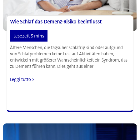
Kreislauf-
Erkrankungen
beeinflussen
Wie Schlaf das Demenz-Risiko beeinflusst
Ältere Menschen, die tagsüber schläfrig sind oder aufgrund
von Schlafproblemen keine Lust auf Aktivitäten haben,
entwickeln mit größerer Wahrscheinlichkeit ein Syndrom, das
zu Demenz führen kann. Dies geht aus einer
Wie
Leggi tutto >
Schlaf
das
Demenz-
Risiko
beeinflusst