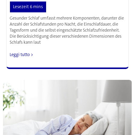
Gesunder Schlaf umfasst mehrere Komponenten, darunter die
Anzahl der Schlafstunden pro Nacht, die Einschlafdauer, die
Tagesform und die selbst eingeschätzte Schlafzufriedenheit.
Die Berücksichtigung dieser verschiedenen Dimensionen des
Schlafs kann laut
Schlaf
Leggi tutto >
ist
wichtig:
Dauer,
Zeitpunkt,
Qualität
und
weitere
Faktoren
können
das
Risiko
für
Herz-