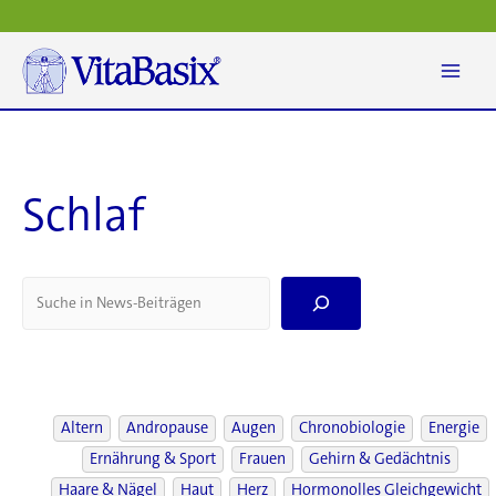
Zum
Inhalt
springen
Schlaf
S
e
a
r
c
h
Altern
Andropause
Augen
Chronobiologie
Energie
Ernährung & Sport
Frauen
Gehirn & Gedächtnis
Haare & Nägel
Haut
Herz
Hormonolles Gleichgewicht