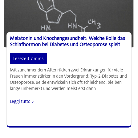
Melatonin
Melatonin und Knochengesundheit: Welche Rolle das
Schlafhormon bei Diabetes und Osteoporose spielt
Mit zunehmendem Alter rücken zwei Erkrankungen für viele
Frauen immer stärker in den Vordergrund: Typ-2-Diabetes und
Osteoporose. Beide entwickeln sich oft schleichend, bleiben
lange unbemerkt und werden meist erst dann
Melatonin
Leggi tutto >
und
Knochengesundheit:
Welche
Rolle
das