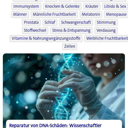
Immunsystem
Knochen & Gelenke
Kräuter
Libido & Sex
Männer
Männliche Fruchtbarkeit
Melatonin
Menopause
Prostata
Schlaf
Schwangerschaft
Stimmung
Stoffwechsel
Stress & Entspannung
Verdauung
Vitamine & Nahrungsergänzungsstoffe
Weibliche Fruchtbarkeit
Zellen
Reparatur von DNA-Schäden: Wissenschaftler