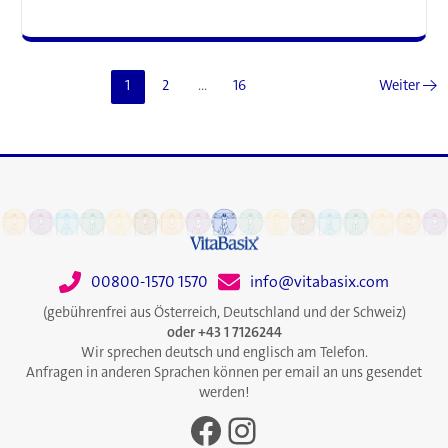
dem
Vormarsch:
Wie
Sie
1
2
…
16
Weiter
→
für
eine
erholsame
Nachtruhe
sorgen
00800-1570 1570
info@vitabasix.com
(gebührenfrei aus Österreich, Deutschland und der Schweiz)
oder +43 1 7126244
Wir sprechen deutsch und englisch am Telefon.
Anfragen in anderen Sprachen können per email an uns gesendet
werden!
Facebook
Instagram