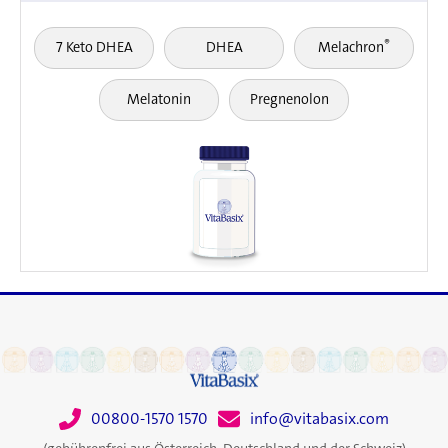
®
7 Keto DHEA
DHEA
Melachron
Melatonin
Pregnenolon
00800-1570 1570
info@vitabasix.com