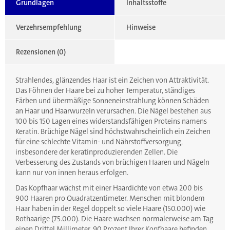
Grundlagen
Inhaltsstoffe
Verzehrsempfehlung
Hinweise
Rezensionen (0)
Strahlendes, glänzendes Haar ist ein Zeichen von Attraktivität.
Das Föhnen der Haare bei zu hoher Temperatur, ständiges
Färben und übermäßige Sonneneinstrahlung können Schäden
an Haar und Haarwurzeln verursachen. Die Nägel bestehen aus
100 bis 150 Lagen eines widerstandsfähigen Proteins namens
Keratin. Brüchige Nägel sind höchstwahrscheinlich ein Zeichen
für eine schlechte Vitamin- und Nährstoffversorgung,
insbesondere der keratinproduzierenden Zellen. Die
Verbesserung des Zustands von brüchigen Haaren und Nägeln
kann nur von innen heraus erfolgen.
Das Kopfhaar wächst mit einer Haardichte von etwa 200 bis
900 Haaren pro Quadratzentimeter. Menschen mit blondem
Haar haben in der Regel doppelt so viele Haare (150.000) wie
Rothaarige (75.000). Die Haare wachsen normalerweise am Tag
einen Drittel Millimeter. 90 Prozent Ihrer Kopfhaare befinden