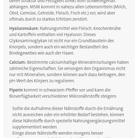
deren Struktur und Festigkeit direkt vom Schwefelgehalt
abhängen. MSM kommt in nahezu allen Lebensmitteln (Milch,
Obst, Gemüse, Getreide, Fleisch, Fisch etc.) vor, wird aber
oftmals durch zu starkes Erhitzen zerstört.
Hyaluronsäure:
Nahrungsmittel wie Fleisch, Knochenbrühe
und Kartoffeln enthalten viel Hyaluron. Dieses
Glykosaminoglykan ist nicht nur ein Grundbaustein des
Knorpels, sondern auch ein wichtiger Bestandteil des
Bindegewebes wie auch der Haare.
Calcium:
Bestimmte calciumhaltige Mineralmischungen haben
zahlreiche Eigenschaften. Sie versorgen den Organismus nicht
nur mit Mineralien, sondern können auch dazu beitragen, den
pH-Wert des Körpers zu regulieren.
Piperin
kommt in schwarzem Pfeffer vor und kann die
Bioverfügbarkeit verschiedener Mikronährstoffe steigern.
Sollte die Aufnahme dieser Nährstoffe durch die Ernährung
nicht ausreichen oder ein erhöhter Bedarf bestehen, können
diese Nährstoffe durch spezielle Nahrungsergänzungsmittel
supplementiert werden.
Einige dieser Nährstoffe werden morgens besser