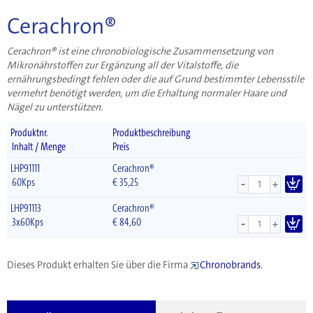
Cerachron®
Cerachron® ist eine chronobiologische Zusammensetzung von
Mikronährstoffen zur Ergänzung all der Vitalstoffe, die
ernährungsbedingt fehlen oder die auf Grund bestimmter Lebensstile
vermehrt benötigt werden, um die Erhaltung normaler Haare und
Nägel zu unterstützen.
Produktnr.
Produktbeschreibung
Inhalt / Menge
Preis
LHP91111
Cerachron®
-
60Kps
€
35,25
+
LHP91113
Cerachron®
-
3x60Kps
€
84,60
+
Dieses Produkt erhalten Sie über die Firma
Chronobrands
.