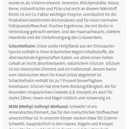
wurde es als Vitamin erkannt. Innereien, Milchprodukte, Nüsse,
Kerne, Hülsenfrüchte und Pilze sind reich an diesem Nährstoff.
Biotin ist ein Co-Faktor wichtiger Enzyme, unerlässlich für die
Produktion bestimmter Aminosäuren und für einen normalen
Fettsäurestoffwechsel. Positive Ergebnisse, die mit Biotin in
Verbindung gebracht werden, sind der Haarnachwuchs, stärkere
Haardicke und der Umkehrvorgang des Grauwerdens.
Schachtelhalm:
Diese uralte Heilpflanze aus der Dinosaurier-
Epoche enthält in ihren bräunlichen Kegeln Inhaltsstoffe, die
überraschende Eigenschaften haben, vor allem einen hohen
Gehalt an leicht absorbierbarem, natürlichem Silizium. Silizium
ist ein chemisches Element und ein Halbmetall, dessen Name
vom lateinischen Wort für Kiesel (silex) abgeleitet ist.
Schachtelhalm enthält bis zu 7 Prozent bioverfügbare
Kieselsäure. Silizium hat eine hohe Bindungsfähigkeit, die für
besonders strapazierbare Gewebe (z.B. Knorpel) als auch für
starke Zähne, Haare und Nägel nützlich und notwendig ist.
MSM (Methyl-Sulfonyl-Methane):
Schwefel ist ein
mineralisches Element, das für den menschlichen Stoffwechsel
unverzichtbar ist. In unserem Körper stecken etwa 150 Gramm
Schwefel, hauptsächlich in den Haaren, Nägeln und Knorpel,