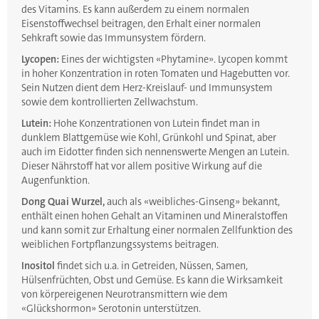
des Vitamins. Es kann außerdem zu einem normalen
Eisenstoffwechsel beitragen, den Erhalt einer normalen
Sehkraft sowie das Immunsystem fördern.
Lycopen:
Eines der wichtigsten «Phytamine». Lycopen kommt
in hoher Konzentration in roten Tomaten und Hagebutten vor.
Sein Nutzen dient dem Herz-Kreislauf- und Immunsystem
sowie dem kontrollierten Zellwachstum.
Lutein:
Hohe Konzentrationen von Lutein findet man in
dunklem Blattgemüse wie Kohl, Grünkohl und Spinat, aber
auch im Eidotter finden sich nennenswerte Mengen an Lutein.
Dieser Nährstoff hat vor allem positive Wirkung auf die
Augenfunktion.
Dong Quai Wurzel,
auch als «weibliches-Ginseng» bekannt,
enthält einen hohen Gehalt an Vitaminen und Mineralstoffen
und kann somit zur Erhaltung einer normalen Zellfunktion des
weiblichen Fortpflanzungssystems beitragen.
Inositol
findet sich u.a. in Getreiden, Nüssen, Samen,
Hülsenfrüchten, Obst und Gemüse. Es kann die Wirksamkeit
von körpereigenen Neurotransmittern wie dem
«Glückshormon» Serotonin unterstützen.