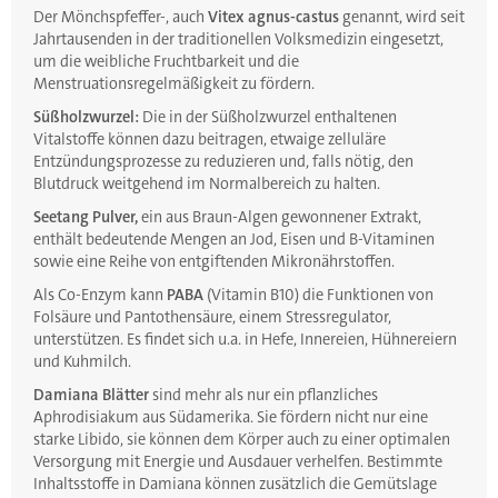
Der Mönchspfeffer-, auch
Vitex agnus-castus
genannt, wird seit
Jahrtausenden in der traditionellen Volksmedizin eingesetzt,
um die weibliche Fruchtbarkeit und die
Menstruationsregelmäßigkeit zu fördern.
Süßholzwurzel:
Die in der Süßholzwurzel enthaltenen
Vitalstoffe können dazu beitragen, etwaige zelluläre
Entzündungsprozesse zu reduzieren und, falls nötig, den
Blutdruck weitgehend im Normalbereich zu halten.
Seetang Pulver,
ein aus Braun-Algen gewonnener Extrakt,
enthält bedeutende Mengen an Jod, Eisen und B-Vitaminen
sowie eine Reihe von entgiftenden Mikronährstoffen.
Als Co-Enzym kann
PABA
(Vitamin B10) die Funktionen von
Folsäure und Pantothensäure, einem Stressregulator,
unterstützen. Es findet sich u.a. in Hefe, Innereien, Hühnereiern
und Kuhmilch.
Damiana Blätter
sind mehr als nur ein pflanzliches
Aphrodisiakum aus Südamerika. Sie fördern nicht nur eine
starke Libido, sie können dem Körper auch zu einer optimalen
Versorgung mit Energie und Ausdauer verhelfen. Bestimmte
Inhaltsstoffe in Damiana können zusätzlich die Gemütslage