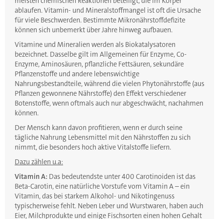
meisten chemischen Reaktionen beteiligt, die im Körper
ablaufen. Vitamin- und Mineralstoffmangel ist oft die Ursache
für viele Beschwerden. Bestimmte Mikronährstoffdefizite
können sich unbemerkt über Jahre hinweg aufbauen.
Vitamine und Mineralien werden als Biokatalysatoren
bezeichnet. Dasselbe gilt im Allgemeinen für Enzyme, Co-
Enzyme, Aminosäuren, pflanzliche Fettsäuren, sekundäre
Pflanzenstoffe und andere lebenswichtige
Nahrungsbestandteile, während die vielen Phytonährstoffe (aus
Pflanzen gewonnene Nährstoffe) den Effekt verschiedener
Botenstoffe, wenn oftmals auch nur abgeschwächt, nachahmen
können.
Der Mensch kann davon profitieren, wenn er durch seine
tägliche Nahrung Lebensmittel mit den Nährstoffen zu sich
nimmt, die besonders hoch aktive Vitalstoffe liefern.
Dazu zählen u.a:
Vitamin A:
Das bedeutendste unter 400 Carotinoiden ist das
Beta-Carotin, eine natürliche Vorstufe vom Vitamin A – ein
Vitamin, das bei starkem Alkohol- und Nikotingenuss
typischerweise fehlt. Neben Leber und Wurstwaren, haben auch
Eier, Milchprodukte und einige Fischsorten einen hohen Gehalt