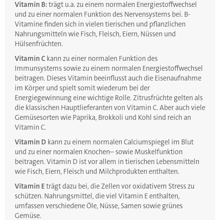
Vitamin B:
trägt u.a. zu einem normalen Energiestoffwechsel
und zu einer normalen Funktion des Nervensystems bei. B-
Vitamine finden sich in vielen tierischen und pflanzlichen
Nahrungsmitteln wie Fisch, Fleisch, Eiern, Nüssen und
Hülsenfrüchten.
Vitamin C
kann zu einer normalen Funktion des
Immunsystems sowie zu einem normalen Energiestoffwechsel
beitragen. Dieses Vitamin beeinflusst auch die Eisenaufnahme
im Körper und spielt somit wiederum bei der
Energiegewinnung eine wichtige Rolle. Zitrusfrüchte gelten als
die klassischen Hauptlieferanten von Vitamin C. Aber auch viele
Gemüsesorten wie Paprika, Brokkoli und Kohl sind reich an
Vitamin C.
Vitamin D
kann zu einem normalen Calciumspiegel im Blut
und zu einer normalen Knochen– sowie Muskelfunktion
beitragen. Vitamin D ist vor allem in tierischen Lebensmitteln
wie Fisch, Eiern, Fleisch und Milchprodukten enthalten.
Vitamin E
trägt dazu bei, die Zellen vor oxidativem Stress zu
schützen. Nahrungsmittel, die viel Vitamin E enthalten,
umfassen verschiedene Öle, Nüsse, Samen sowie grünes
Gemüse.