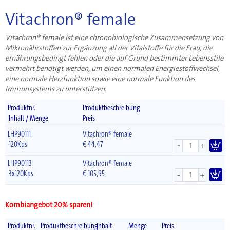
Vitachron® female
Vitachron® female ist eine chronobiologische Zusammensetzung von
Mikronährstoffen zur Ergänzung all der Vitalstoffe für die Frau, die
ernährungsbedingt fehlen oder die auf Grund bestimmter Lebensstile
vermehrt benötigt werden, um einen normalen Energiestoffwechsel,
eine normale Herzfunktion sowie eine normale Funktion des
Immunsystems zu unterstützen.
Produktnr.
Produktbeschreibung
Inhalt / Menge
Preis
LHP90111
Vitachron® female
-
120Kps
€
44,47
+
LHP90113
Vitachron® female
-
3x120Kps
€
105,95
+
Kombiangebot 20% sparen!
Produktnr.
Produktbeschreibung
Inhalt
Menge
Preis