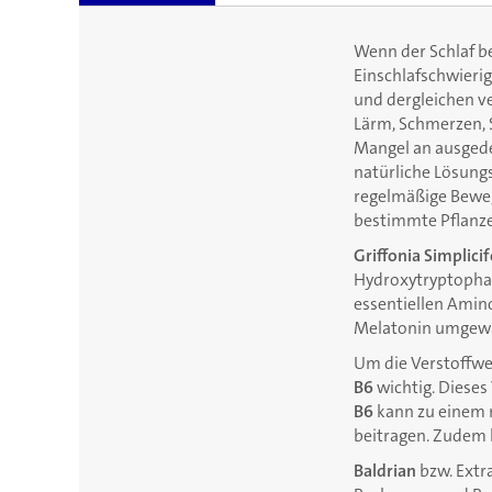
Wenn der Schlaf be
Einschlafschwieri
und dergleichen v
Lärm, Schmerzen, S
Mangel an ausgedeh
natürliche Lösungs
regelmäßige Beweg
bestimmte Pflanzen
Griffonia Simplicif
Hydroxytryptophan.
essentiellen Amin
Melatonin umgewan
Um die Verstoffwe
B6
wichtig. Dieses 
B6
kann zu einem 
beitragen. Zudem 
Baldrian
bzw. Extr