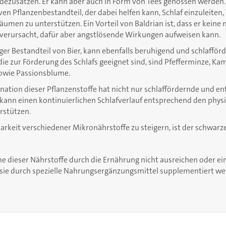
ezusätzen. Er kann aber auch in Form von Tees genossen werden.
ven Pflanzenbestandteil, der dabei helfen kann, Schlaf einzuleiten, 
äumen zu unterstützen. Ein Vorteil von Baldrian ist, dass er keine
verursacht, dafür aber angstlösende Wirkungen aufweisen kann.
tiger Bestandteil von Bier, kann ebenfalls beruhigend und schlafför
die zur Förderung des Schlafs geeignet sind, sind Pfefferminze, Kami
owie Passionsblume.
ination dieser Pflanzenstoffe hat nicht nur schlaffördernde und 
kann einen kontinuierlichen Schlafverlauf entsprechend den phys
rstützen.
rkeit verschiedener Mikronährstoffe zu steigern, ist der schwarze
e dieser Nährstoffe durch die Ernährung nicht ausreichen oder ei
sie durch spezielle Nahrungsergänzungsmittel supplementiert we