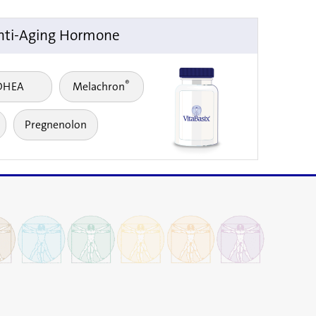
nti-Aging Hormone
®
DHEA
Melachron
Pregnenolon