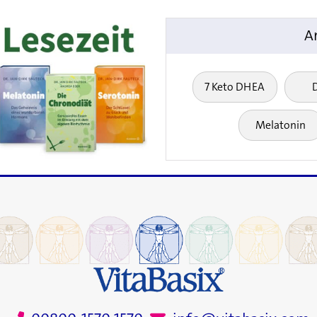
A
7 Keto DHEA
Melatonin