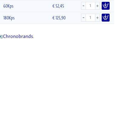
-
+
60Kps
€
52,45
-
+
180Kps
€
125,90
Chronobrands
.