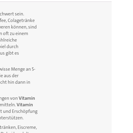
chwert sein.
fee, Colagetränke
weren können, sind
n oft zu einem
ahlreiche
iel durch
s gibt es
ewisse Menge an 5-
ie aus der
cht hin dann in
engen von
Vitamin
smitteln.
Vitamin
it und Erschöpfung
terstützen.
tränken, Eiscreme,