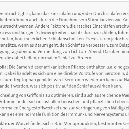
einträchtigt ist, kann das Einschlafen und/oder Durchschlafen ers
gkeiten können auch durch die Einnahme von Stimulanzien wie Kaf
erursacht werden. Andere Faktoren, die rasches Einschlafen ersch
tress und Sorgen. Schwierigkeiten, nachts durchzuschlafen, führe
nten, kontinuierlichen Schlafabschnitten. Es existieren jedoch z
ansätze, wenn es darum geht, den Schlaf zu verbessern, zum Beisp
ung tagsüber und Vermeidung von Licht am Abend. Darüber hinau
, die dabei helfen, normalen Schlaf zu fördern.
olia:
Die Samen dieser afrikanischen Pflanze enthalten u.a. eine g
 Dabei handelt es sich um eine direkte Vorstufe von Serotonin, d
osäure Tryptophan gebildet wird. Serotonin wiederum kann zur Na
delt werden, was sich positiv auf den Schlaf auswirken kann.
chselung von Griffonia zu optimieren, sind auch ausreichende M
Vitamin findet sich in fast allen tierischen und pflanzlichen Leben
normalen Energiestoffwechsel und zur Verringerung von Müdigke
kann es eine normale Funktion des Immun- und Nervensystems un
akte der Wurzel findet sich z.B. in Monoprodukten, bestimmten Ge