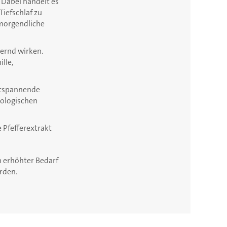
 Dabei handelt es
Tiefschlaf zu
 morgendliche
dernd wirken.
lle,
entspannende
iologischen
 Pfefferextrakt
n erhöhter Bedarf
rden.