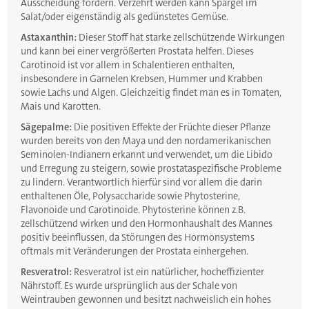
Ausscheidung fördern. Verzehrt werden kann Spargel im
Salat/oder eigenständig als gedünstetes Gemüse.
Astaxanthin:
Dieser Stoff hat starke zellschützende Wirkungen
und kann bei einer vergrößerten Prostata helfen. Dieses
Carotinoid ist vor allem in Schalentieren enthalten,
insbesondere in Garnelen Krebsen, Hummer und Krabben
sowie Lachs und Algen. Gleichzeitig findet man es in Tomaten,
Mais und Karotten.
Sägepalme:
Die positiven Effekte der Früchte dieser Pflanze
wurden bereits von den Maya und den nordamerikanischen
Seminolen-Indianern erkannt und verwendet, um die Libido
und Erregung zu steigern, sowie prostataspezifische Probleme
zu lindern. Verantwortlich hierfür sind vor allem die darin
enthaltenen Öle, Polysaccharide sowie Phytosterine,
Flavonoide und Carotinoide. Phytosterine können z.B.
zellschützend wirken und den Hormonhaushalt des Mannes
positiv beeinflussen, da Störungen des Hormonsystems
oftmals mit Veränderungen der Prostata einhergehen.
Resveratrol:
Resveratrol ist ein natürlicher, hocheffizienter
Nährstoff. Es wurde ursprünglich aus der Schale von
Weintrauben gewonnen und besitzt nachweislich ein hohes