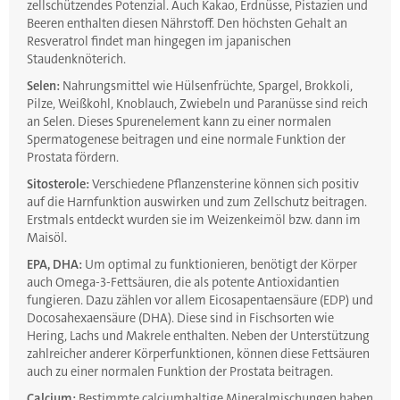
zellschützendes Potenzial. Auch Kakao, Erdnüsse, Pistazien und
Beeren enthalten diesen Nährstoff. Den höchsten Gehalt an
Resveratrol findet man hingegen im japanischen
Staudenknöterich.
Selen:
Nahrungsmittel wie Hülsenfrüchte, Spargel, Brokkoli,
Pilze, Weißkohl, Knoblauch, Zwiebeln und Paranüsse sind reich
an Selen. Dieses Spurenelement kann zu einer normalen
Spermatogenese beitragen und eine normale Funktion der
Prostata fördern.
Sitosterole:
Verschiedene Pflanzensterine können sich positiv
auf die Harnfunktion auswirken und zum Zellschutz beitragen.
Erstmals entdeckt wurden sie im Weizenkeimöl bzw. dann im
Maisöl.
EPA, DHA:
Um optimal zu funktionieren, benötigt der Körper
auch Omega-3-Fettsäuren, die als potente Antioxidantien
fungieren. Dazu zählen vor allem Eicosapentaensäure (EDP) und
Docosahexaensäure (DHA). Diese sind in Fischsorten wie
Hering, Lachs und Makrele enthalten. Neben der Unterstützung
zahlreicher anderer Körperfunktionen, können diese Fettsäuren
auch zu einer normalen Funktion der Prostata beitragen.
Calcium:
Bestimmte calciumhaltige Mineralmischungen haben