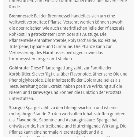
unterstützen. Zum Einsatz kommt dabei meist die pulverisierte
Rinde.
Brennnessel:
Bei der Brennnessel handelt es sich um eine
weltweit verbreitete Pflanze. Verzehrt werden können sowohl
die oberirdischen wie auch unterirdischen Teile der Pflanze als
Rohkost, in getrockneter Form oder als Auszüge. Die
Pflanzenteile enthalten Sterole, Polysaccharide, Isolektine,
Triterpene, Lignane und Cumarine. Die Pflanze kann zur
Verbesserung des Harnflusses beitragen sowie das
Immunsystem insgesamt stärken.
Goldraute:
Diese Pflanzengattung zählt zur Familie der
Korbblütler. Sie verfügt u.a. über Flavonoide, ätherische Öle und
Phenolglykosoide. Die Inhaltsstoffe der Goldraute, sei es als
Teezubereitung oder Extrakt, haben positive Wirkung auf die
Nieren und Harnwege und können die Funktion der Prostata
unterstützen.
Spargel:
Spargel zählt zu den Liliengewächsen und ist eine
mehrjährige Staude. Zu den wertvollen Inhaltsstoffen gehören
u.a. Flavonoide, Saponine und Asparaginsäure. Spargel hat
entwässernde, harntreibende und blutreinigende Wirkung. Die
Pflanze kann eine normale Nierentätigkeit und die