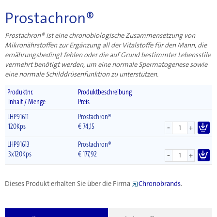
Prostachron®
Prostachron® ist eine chronobiologische Zusammensetzung von
Mikronährstoffen zur Ergänzung all der Vitalstoffe für den Mann, die
ernährungsbedingt fehlen oder die auf Grund bestimmter Lebensstile
vermehrt benötigt werden, um eine normale Spermatogenese sowie
eine normale Schilddrüsenfunktion zu unterstützen.
Produktnr.
Produktbeschreibung
Inhalt / Menge
Preis
LHP91611
Prostachron®
-
120Kps
€
74,15
+
LHP91613
Prostachron®
-
3x120Kps
€
177,92
+
Dieses Produkt erhalten Sie über die Firma
Chronobrands
.