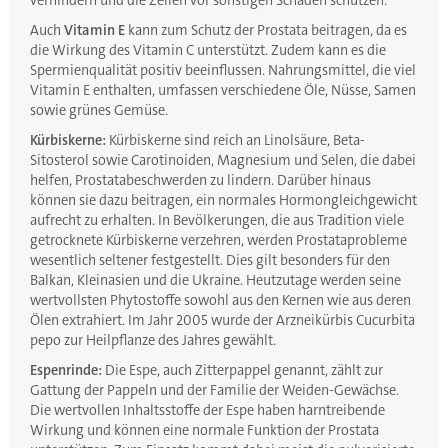
verhindern und die Zellen vor sonstigen Schäden schützen.
Auch
Vitamin E
kann zum Schutz der Prostata beitragen, da es
die Wirkung des Vitamin C unterstützt. Zudem kann es die
Spermienqualität positiv beeinflussen. Nahrungsmittel, die viel
Vitamin E enthalten, umfassen verschiedene Öle, Nüsse, Samen
sowie grünes Gemüse.
Kürbiskerne:
Kürbiskerne sind reich an Linolsäure, Beta-
Sitosterol sowie Carotinoiden, Magnesium und Selen, die dabei
helfen, Prostatabeschwerden zu lindern. Darüber hinaus
können sie dazu beitragen, ein normales Hormongleichgewicht
aufrecht zu erhalten. In Bevölkerungen, die aus Tradition viele
getrocknete Kürbiskerne verzehren, werden Prostataprobleme
wesentlich seltener festgestellt. Dies gilt besonders für den
Balkan, Kleinasien und die Ukraine. Heutzutage werden seine
wertvollsten Phytostoffe sowohl aus den Kernen wie aus deren
Ölen extrahiert. Im Jahr 2005 wurde der Arzneikürbis Cucurbita
pepo zur Heilpflanze des Jahres gewählt.
Espenrinde:
Die Espe, auch Zitterpappel genannt, zählt zur
Gattung der Pappeln und der Familie der Weiden-Gewächse.
Die wertvollen Inhaltsstoffe der Espe haben harntreibende
Wirkung und können eine normale Funktion der Prostata