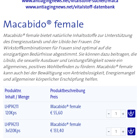
www.antiagingnews.net/vitalstoffe-suchen/maca
www.antiagingnews.net/vitalstoff-datenbank
Macabido® female
Macabido® female bietet natürliche Inhaltsstoffe zur Unterstützung
des Energiezustands und der Libido bei Frauen. Die
Wirkstoffkombinationen für Frauen sind optimal auf die
einzigartigen Bedürfnisse abgestimmt. Sie können dazu beitragen, die
Libido, die sexuelle Ausdauer und Leistungsfähigkeit sowie ein
allgemeines, positives Wohlbefinden zu fördern. Macabido® female
kann auch bei der Bewältigung von Antriebslosigkeit, Energiemangel
und allgemeiner körperlicher Erschöpfung helfen.
Produktnr.
Produktbeschreibung
Inhalt / Menge
Preis
LHP14211
Macabido® female
-
120Kps
€
55,60
+
LHP14213
Macabido® female
-
3x120Kps
€
133,40
+