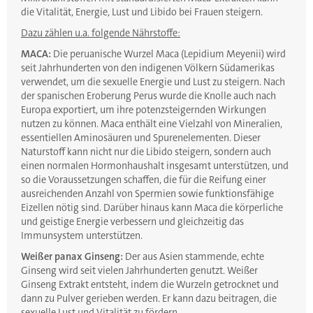
die Vitalität, Energie, Lust und Libido bei Frauen steigern.
Dazu zählen u.a. folgende Nährstoffe:
MACA:
Die peruanische Wurzel Maca (Lepidium Meyenii) wird
seit Jahrhunderten von den indigenen Völkern Südamerikas
verwendet, um die sexuelle Energie und Lust zu steigern. Nach
der spanischen Eroberung Perus wurde die Knolle auch nach
Europa exportiert, um ihre potenzsteigernden Wirkungen
nutzen zu können. Maca enthält eine Vielzahl von Mineralien,
essentiellen Aminosäuren und Spurenelementen. Dieser
Naturstoff kann nicht nur die Libido steigern, sondern auch
einen normalen Hormonhaushalt insgesamt unterstützen, und
so die Voraussetzungen schaffen, die für die Reifung einer
ausreichenden Anzahl von Spermien sowie funktionsfähige
Eizellen nötig sind. Darüber hinaus kann Maca die körperliche
und geistige Energie verbessern und gleichzeitig das
Immunsystem unterstützen.
Weißer panax Ginseng:
Der aus Asien stammende, echte
Ginseng wird seit vielen Jahrhunderten genutzt. Weißer
Ginseng Extrakt entsteht, indem die Wurzeln getrocknet und
dann zu Pulver gerieben werden. Er kann dazu beitragen, die
sexuelle Lust und Vitalität zu fördern.