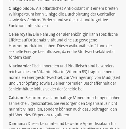
Ginkgo biloba:
Als pflanzliches Antioxidant mit einem breiten
Wirkspektrum kann Ginkgo die Durchblutung der Genitalien
sowie des Gehirns fördern, und so die Lust und kognitive
Funktion unterstützen.
Gelée royale
:
Die Nahrung der Bienenkönigin kann spezifische
Effekte auf Drüsenaktivität und eine ausgewogene
Hormonproduktion haben. Dieser Mikronährstoff kann die
sexuelle Energie beeinflussen, da er die Stoffwechselaktivität
fördern kann.
Niacinamid:
Fisch, Innereien und Rindfleisch sind besonders
reich an diesem Vitamin. Niacin (Vitamin B3) trägt zu einem
normalen Energiestoffwechsel, zur Verringerung von Müdigkeit
und Erschöpfung sowie zu einer normalen Beschaffenheit der
Schleimhäute inklusive der der Scheide bei.
Calcium:
Bestimmte calciumhaltige Mineralmischungen haben
zahlreiche Eigenschaften. Sie versorgen den Organismus nicht
nur mit Mineralien, sondern können auch dazu beitragen, den
pH-Wert des Körpers zu regulieren.
Damiana:
Dieses bekannte und bewährte Aphrodisiakum für