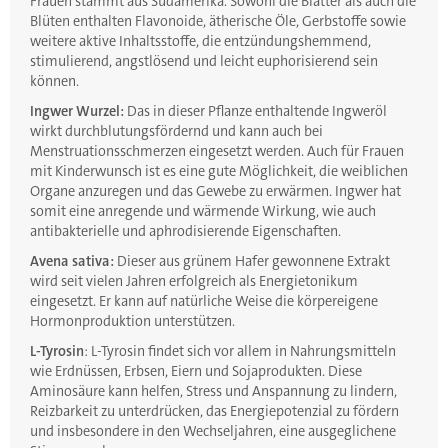
Frauen stammt aus Südamerika. Sowohl die Blätter als auch die
Blüten enthalten Flavonoide, ätherische Öle, Gerbstoffe sowie
weitere aktive Inhaltsstoffe, die entzündungshemmend,
stimulierend, angstlösend und leicht euphorisierend sein
können.
Ingwer Wurzel:
Das in dieser Pflanze enthaltende Ingweröl
wirkt durchblutungsfördernd und kann auch bei
Menstruationsschmerzen eingesetzt werden. Auch für Frauen
mit Kinderwunsch ist es eine gute Möglichkeit, die weiblichen
Organe anzuregen und das Gewebe zu erwärmen. Ingwer hat
somit eine anregende und wärmende Wirkung, wie auch
antibakterielle und aphrodisierende Eigenschaften.
Avena sativa:
Dieser aus grünem Hafer gewonnene Extrakt
wird seit vielen Jahren erfolgreich als Energietonikum
eingesetzt. Er kann auf natürliche Weise die körpereigene
Hormonproduktion unterstützen.
L-Tyrosin
: L-Tyrosin findet sich vor allem in Nahrungsmitteln
wie Erdnüssen, Erbsen, Eiern und Sojaprodukten. Diese
Aminosäure kann helfen, Stress und Anspannung zu lindern,
Reizbarkeit zu unterdrücken, das Energiepotenzial zu fördern
und insbesondere in den Wechseljahren, eine ausgeglichene