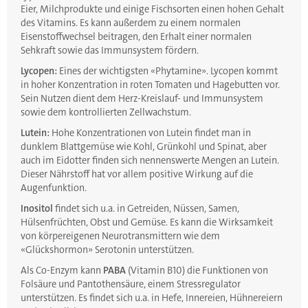
Eier, Milchprodukte und einige Fischsorten einen hohen Gehalt
des Vitamins. Es kann außerdem zu einem normalen
Eisenstoffwechsel beitragen, den Erhalt einer normalen
Sehkraft sowie das Immunsystem fördern.
Lycopen:
Eines der wichtigsten «Phytamine». Lycopen kommt
in hoher Konzentration in roten Tomaten und Hagebutten vor.
Sein Nutzen dient dem Herz-Kreislauf- und Immunsystem
sowie dem kontrollierten Zellwachstum.
Lutein:
Hohe Konzentrationen von Lutein findet man in
dunklem Blattgemüse wie Kohl, Grünkohl und Spinat, aber
auch im Eidotter finden sich nennenswerte Mengen an Lutein.
Dieser Nährstoff hat vor allem positive Wirkung auf die
Augenfunktion.
Inositol
findet sich u.a. in Getreiden, Nüssen, Samen,
Hülsenfrüchten, Obst und Gemüse. Es kann die Wirksamkeit
von körpereigenen Neurotransmittern wie dem
«Glückshormon» Serotonin unterstützen.
Als Co-Enzym kann
PABA
(Vitamin B10) die Funktionen von
Folsäure und Pantothensäure, einem Stressregulator
unterstützen. Es findet sich u.a. in Hefe, Innereien, Hühnereiern