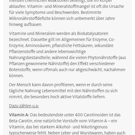
meisten chemischen Reaktionen beteiligt, die im Körper
ablaufen. Vitamin- und Mineralstoffmangel ist oft die Ursache
für viele Symptome und Beschwerden. Bestimmte
Mikronährstoffdefizite können sich unbemerkt über Jahre
hinweg aufbauen.
Vitamine und Mineralien werden als Biokatalysatoren
bezeichnet. Dasselbe gilt im Allgemeinen für Enzyme, Co-
Enzyme, Aminosäuren, pflanzliche Fettsäuren, sekundäre
Pflanzenstoffe und andere lebenswichtige
Nahrungsbestandteile, während die vielen Phytonährstoffe (aus
Pflanzen gewonnene Nährstoffe) den Effekt verschiedener
Botenstoffe, wenn oftmals auch nur abgeschwächt, nachahmen
können.
Der Mensch kann davon profitieren, wenn er durch seine
tägliche Nahrung Lebensmittel mit den Nährstoffen zu sich
nimmt, die besonders hoch aktive Vitalstoffe liefern.
Dazu zählen u.a:
Vitamin A:
Das bedeutendste unter 400 Carotinoiden ist das
Beta-Carotin, eine natürliche Vorstufe vom Vitamin A – ein
Vitamin, das bei starkem Alkohol- und Nikotingenuss
typischerweise fehlt. Neben Leber und Wurstwaren, haben auch