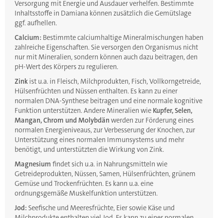
Versorgung mit Energie und Ausdauer verhelfen. Bestimmte
Inhaltsstoffe in Damiana können zusätzlich die Gemütslage
ggf. aufhellen.
Calcium:
Bestimmte calciumhaltige Mineralmischungen haben
zahlreiche Eigenschaften. Sie versorgen den Organismus nicht
nur mit Mineralien, sondern können auch dazu beitragen, den
pH-Wert des Körpers zu regulieren.
Zink
ist u.a. in Fleisch, Milchprodukten, Fisch, Vollkorngetreide,
Hülsenfrüchten und Nüssen enthalten. Es kann zu einer
normalen DNA-Synthese beitragen und eine normale kognitive
Funktion unterstützen. Andere Mineralien wie
Kupfer, Selen,
Mangan, Chrom und Molybdän
werden zur Förderung eines
normalen Energieniveaus, zur Verbesserung der Knochen, zur
Unterstützung eines normalen Immunsystems und mehr
benötigt, und unterstützten die Wirkung von Zink.
Magnesium
findet sich u.a. in Nahrungsmitteln wie
Getreideprodukten, Nüssen, Samen, Hülsenfrüchten, grünem
Gemüse und Trockenfrüchten. Es kann u.a. eine
ordnungsgemäße Muskelfunktion unterstützen.
Jod:
Seefische und Meeresfrüchte, Eier sowie Käse und
Milchprodukte enthalten viel Jod. Es kann zu einer normalen