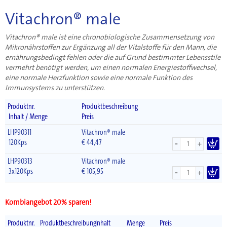
Vitachron® male
Vitachron® male ist eine chronobiologische Zusammensetzung von
Mikronährstoffen zur Ergänzung all der Vitalstoffe für den Mann, die
ernährungsbedingt fehlen oder die auf Grund bestimmter Lebensstile
vermehrt benötigt werden, um einen normalen Energiestoffwechsel,
eine normale Herzfunktion sowie eine normale Funktion des
Immunsystems zu unterstützen.
Produktnr.
Produktbeschreibung
Inhalt / Menge
Preis
LHP90311
Vitachron® male
-
120Kps
€
44,47
+
LHP90313
Vitachron® male
-
3x120Kps
€
105,95
+
Kombiangebot 20% sparen!
Produktnr.
Produktbeschreibung
Inhalt
Menge
Preis