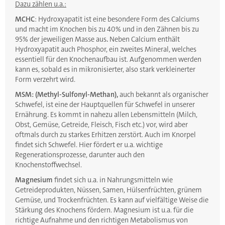
Dazu zählen u.a.:
MCHC
: Hydroxyapatit ist eine besondere Form des Calciums
und macht im Knochen bis zu 40% und in den Zähnen bis zu
95% der jeweiligen Masse aus
.
Neben Calcium enthält
Hydroxyapatit auch Phosphor, ein zweites Mineral, welches
essentiell für den Knochenaufbau ist. Aufgenommen werden
kann es, sobald es in mikronisierter, also stark verkleinerter
Form verzehrt wird.
MSM: (Methyl-Sulfonyl-Methan),
auch bekannt als organischer
Schwefel, ist eine der Hauptquellen für Schwefel in unserer
Ernährung. Es kommt in nahezu allen Lebensmitteln (Milch,
Obst, Gemüse, Getreide, Fleisch, Fisch etc.) vor, wird aber
oftmals durch zu starkes Erhitzen zerstört. Auch im Knorpel
findet sich Schwefel. Hier fördert er u.a. wichtige
Regenerationsprozesse, darunter auch den
Knochenstoffwechsel.
Magnesium
findet sich u.a. in Nahrungsmitteln wie
Getreideprodukten, Nüssen, Samen, Hülsenfrüchten, grünem
Gemüse, und Trockenfrüchten. Es kann auf vielfältige Weise die
Stärkung des Knochens fördern. Magnesium ist u.a. für die
richtige Aufnahme und den richtigen Metabolismus von