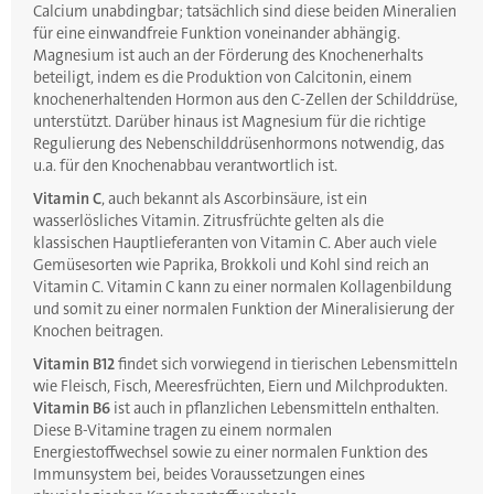
Calcium unabdingbar; tatsächlich sind diese beiden Mineralien
für eine einwandfreie Funktion voneinander abhängig.
Magnesium ist auch an der Förderung des Knochenerhalts
beteiligt, indem es die Produktion von Calcitonin, einem
knochenerhaltenden Hormon aus den C-Zellen der Schilddrüse,
unterstützt. Darüber hinaus ist Magnesium für die richtige
Regulierung des Nebenschilddrüsenhormons notwendig, das
u.a. für den Knochenabbau verantwortlich ist.
Vitamin C
, auch bekannt als Ascorbinsäure, ist ein
wasserlösliches Vitamin. Zitrusfrüchte gelten als die
klassischen Hauptlieferanten von Vitamin C. Aber auch viele
Gemüsesorten wie Paprika, Brokkoli und Kohl sind reich an
Vitamin C. Vitamin C kann zu einer normalen Kollagenbildung
und somit zu einer normalen Funktion der Mineralisierung der
Knochen beitragen.
Vitamin B12
findet sich vorwiegend in tierischen Lebensmitteln
wie Fleisch, Fisch, Meeresfrüchten, Eiern und Milchprodukten.
Vitamin B6
ist auch in pflanzlichen Lebensmitteln enthalten.
Diese B-Vitamine tragen zu einem normalen
Energiestoffwechsel sowie zu einer normalen Funktion des
Immunsystem bei, beides Voraussetzungen eines