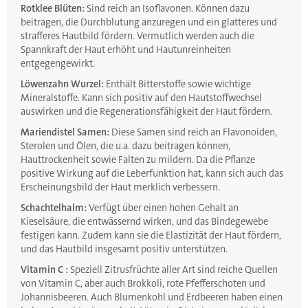
Rotklee Blüten:
Sind reich an Isoflavonen. Können dazu
beitragen, die Durchblutung anzuregen und ein glatteres und
strafferes Hautbild fördern. Vermutlich werden auch die
Spannkraft der Haut erhöht und Hautunreinheiten
entgegengewirkt.
Löwenzahn Wurzel:
Enthält Bitterstoffe sowie wichtige
Mineralstoffe. Kann sich positiv auf den Hautstoffwechsel
auswirken und die Regenerationsfähigkeit der Haut fördern.
Mariendistel Samen:
Diese Samen sind reich an Flavonoiden,
Sterolen und Ölen, die u.a. dazu beitragen können,
Hauttrockenheit sowie Falten zu mildern. Da die Pflanze
positive Wirkung auf die Leberfunktion hat, kann sich auch das
Erscheinungsbild der Haut merklich verbessern.
Schachtelhalm:
Verfügt über einen hohen Gehalt an
Kieselsäure, die entwässernd wirken, und das Bindegewebe
festigen kann. Zudem kann sie die Elastizität der Haut fördern,
und das Hautbild insgesamt positiv unterstützen.
Vitamin C :
Speziell Zitrusfrüchte aller Art sind reiche Quellen
von Vitamin C, aber auch Brokkoli, rote Pfefferschoten und
Johannisbeeren. Auch Blumenkohl und Erdbeeren haben einen