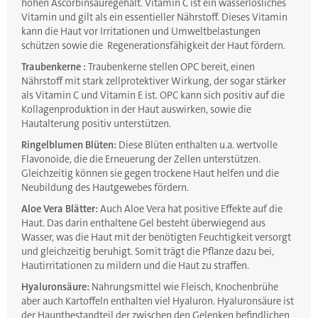
hohen Ascorbinsäuregehalt. Vitamin C ist ein wasserlösliches
Vitamin und gilt als ein essentieller Nährstoff. Dieses Vitamin
kann die Haut vor Irritationen und Umweltbelastungen
schützen sowie die Regenerationsfähigkeit der Haut fördern.
Traubenkerne :
Traubenkerne stellen OPC bereit, einen
Nährstoff mit stark zellprotektiver Wirkung, der sogar stärker
als Vitamin C und Vitamin E ist. OPC kann sich positiv auf die
Kollagenproduktion in der Haut auswirken, sowie die
Hautalterung positiv unterstützen.
Ringelblumen Blüten:
Diese Blüten enthalten u.a. wertvolle
Flavonoide, die die Erneuerung der Zellen unterstützen.
Gleichzeitig können sie gegen trockene Haut helfen und die
Neubildung des Hautgewebes fördern.
Aloe Vera Blätter:
Auch Aloe Vera hat positive Effekte auf die
Haut. Das darin enthaltene Gel besteht überwiegend aus
Wasser, was die Haut mit der benötigten Feuchtigkeit versorgt
und gleichzeitig beruhigt. Somit trägt die Pflanze dazu bei,
Hautirritationen zu mildern und die Haut zu straffen.
Hyaluronsäure:
Nahrungsmittel wie Fleisch, Knochenbrühe
aber auch Kartoffeln enthalten viel Hyaluron. Hyaluronsäure ist
der Hauptbestandteil der zwischen den Gelenken befindlichen