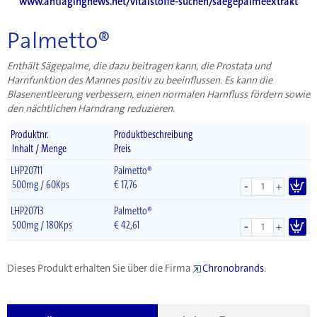
www.antiagingnews.net/vitalstoffe-suchen/saegepalmeextrakt
Palmetto®
Enthält Sägepalme, die dazu beitragen kann, die Prostata und
Harnfunktion des Mannes positiv zu beeinflussen. Es kann die
Blasenentleerung verbessern, einen normalen Harnfluss fördern sowie
den nächtlichen Harndrang reduzieren.
Produktnr.
Produktbeschreibung
Inhalt / Menge
Preis
LHP20711
Palmetto®
-
500mg / 60Kps
€
17,76
+
LHP20713
Palmetto®
-
500mg / 180Kps
€
42,61
+
Dieses Produkt erhalten Sie über die Firma
Chronobrands
.