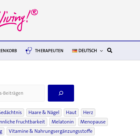
Suchen
ENKORB
THERAPEUTEN
DEUTSCH
S
e
a
r
Gedächtnis
Haare & Nägel
Haut
Herz
c
nliche Fruchtbarkeit
Melatonin
Menopause
h
g
Vitamine & Nahrungsergänzungsstoffe