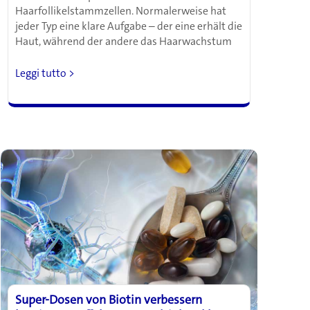
Haarfollikelstammzellen. Normalerweise hat
jeder Typ eine klare Aufgabe – der eine erhält die
Haut, während der andere das Haarwachstum
Forscher
Leggi tutto >
entdecken,
wie
Haarzellen
die
Heilung
der
Haut
beschleunigen
können
Super-Dosen von Biotin verbessern