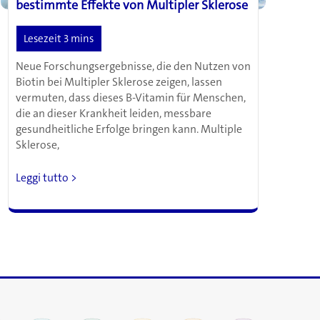
bestimmte Effekte von Multipler Sklerose
Neue Forschungsergebnisse, die den Nutzen von
Biotin bei Multipler Sklerose zeigen, lassen
vermuten, dass dieses B-Vitamin für Menschen,
die an dieser Krankheit leiden, messbare
gesundheitliche Erfolge bringen kann. Multiple
Sklerose,
Super-
Leggi tutto >
Dosen
von
Biotin
verbessern
bestimmte
Effekte
von
Multipler
Sklerose