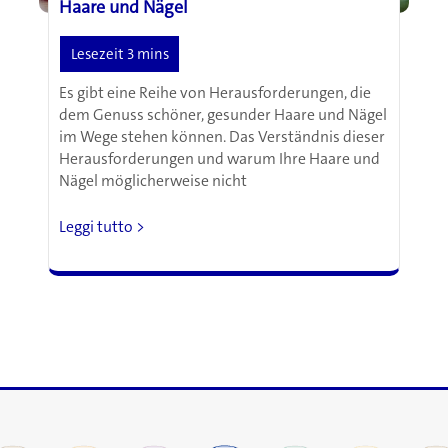
Haare und Nägel
Es gibt eine Reihe von Herausforderungen, die
dem Genuss schöner, gesunder Haare und Nägel
im Wege stehen können. Das Verständnis dieser
Herausforderungen und warum Ihre Haare und
Nägel möglicherweise nicht
Die
Leggi tutto >
besten
Nährstoffe
für
starke,
gesunde
Haare
und
Nägel