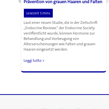
Prävention von grauen Haaren und Falten
Laut einer neuen Studie, die in der Zeitschrift
„Endocrine Reviews“ der Endocrine Society
veröffentlicht wurde, können Hormone zur
Behandlung und Vorbeugung von
Alterserscheinungen wie Falten und grauen
Haaren eingesetzt werden.
Hormone
Leggi tutto >
und
Antioxidantien
zur
Prävention
von
grauen
Haaren
und
Falten