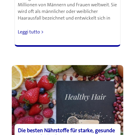
Millionen von Männern und Frauen weltweit. Sie
wird oft als männlicher oder weiblicher
Haarausfall bezeichnet und entwickelt sich in
Traditionelle
Leggi tutto >
chinesische
Medizin
als
möglicher
neuer
Ansatz
gegen
Haarausfall
Die besten Nährstoffe für starke, gesunde