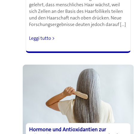
gelehrt, dass menschliches Haar wächst, weil
sich Zellen an der Basis des Haarfollikels teilen
und den Haarschaft nach oben drücken. Neue
Forschungsergebnisse deuten jedoch darauf […]
Haare
Leggi tutto >
wachsen
anders
als
gedacht:
Studie
entdeckt
neuen
Mechanismus
im
Haarfollikel
Hormone und Antioxidantien zur