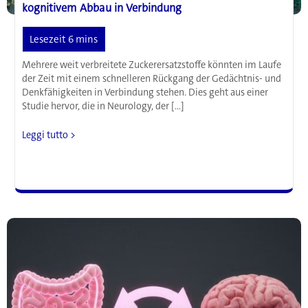
kognitivem Abbau in Verbindung
Mehrere weit verbreitete Zuckerersatzstoffe könnten im Laufe
der Zeit mit einem schnelleren Rückgang der Gedächtnis- und
Denkfähigkeiten in Verbindung stehen. Dies geht aus einer
Studie hervor, die in Neurology, der […]
Beliebte
Leggi tutto >
Zuckerersatzstoffe
stehen
mit
schnellerem
kognitivem
Abbau
in
Verbindung