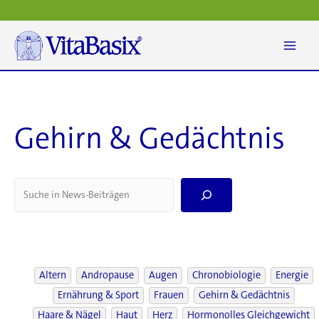
Zum
Inhalt
springen
Gehirn & Gedächtnis
S
e
a
r
c
h
Altern
Andropause
Augen
Chronobiologie
Energie
Ernährung & Sport
Frauen
Gehirn & Gedächtnis
Haare & Nägel
Haut
Herz
Hormonolles Gleichgewicht