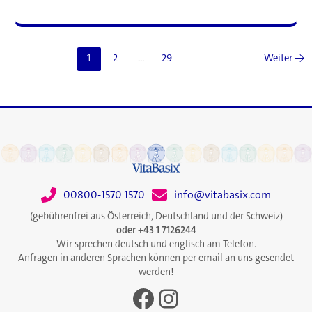
Angstverhalten
durch
Wiederherstellung
des
1
2
…
29
Weiter
→
Gleichgewichts
im
Gehirn
00800-1570 1570
info@vitabasix.com
(gebührenfrei aus Österreich, Deutschland und der Schweiz)
oder +43 1 7126244
Wir sprechen deutsch und englisch am Telefon.
Anfragen in anderen Sprachen können per email an uns gesendet
werden!
Facebook
Instagram