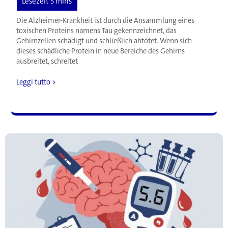
Die Alzheimer-Krankheit ist durch die Ansammlung eines
toxischen Proteins namens Tau gekennzeichnet, das
Gehirnzellen schädigt und schließlich abtötet. Wenn sich
dieses schädliche Protein in neue Bereiche des Gehirns
ausbreitet, schreitet
Neue
Leggi tutto >
Erkenntnisse
zur
Ausbreitung
der
Alzheimer-
Krankheit
im
Gehirn