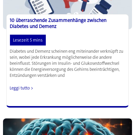
10 überraschende Zusammenhänge zwischen
Diabetes und Demenz
Diabetes und Demenz scheinen eng miteinander verknüpft zu
sein, wobei jede Erkrankung möglicherweise die andere
beeinflusst. Störungen im Insulin- und Glukosestoffwechsel
können die Energieversorgung des Gehirns beeinträchtigen,
Entzündungen verstärken und
10
Leggi tutto >
überraschende
Zusammenhänge
zwischen
Diabetes
und
Demenz