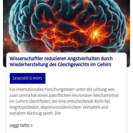
Wissenschaftler reduzieren Angstverhalten durch
Wiederherstellung des Gleichgewichts im Gehirn
Ein internationales Forschungsteam unter der Leitung von
Juan Lerma hat einen spezifischen neuronalen Mechanismus
im Gehirn identifiziert, der eine entscheidende Rolle bei
Angstzuständen, depressionsähnlichem Verhalten und
sozialem Rückzug spielt. Die
Wissenschaftler
Leggi tutto >
reduzieren