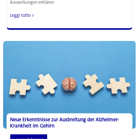
Auswirkungen erklären
Mehr
Leggi tutto >
als
nur
ein
Wachmacher:
Wie
Kaffee
einen
wichtigen
Schutzmechanismus
im
Körper
aktivieren
könnte
Neue Erkenntnisse zur Ausbreitung der Alzheimer-
Krankheit im Gehirn