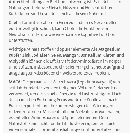
Aufrechterhaltung der Erektion notwendig ist. Es findet sich in
Nahrungsmitteln wie Fleisch, Nüssen und Hülsenfrüchten.
Kürbiskerne sind besonders reich an diesem Nährstoff.
Cholin
kommt vor allem in Eiern vor. Indem es Nervenzellen
vor Umweltgifte schützt, kann Cholin die Funktion von
Neurotransmittern sowie eine normale kognitive Funktion
unterstützen.
Wichtige Mineralstoffe und Spurenelemente wie
Magnesium,
Kupfer, Zink, Jod, Eisen, Selen, Mangan, Bor, Kalium, Chrom und
Molybdän
können die Effektivität der Aminosäuren im Körper
unterstützen. Insbesondere ein Selenmangel ist heute aufgrund
ausgelaugter Ackerböden ein weitverbreitetes Problem.
MACA:
Die peruanische Wurzel Maca (Lepidium Meyenii) wird
seit Jahrhunderten von den indigenen Völkern Südamerikas
verwendet, um die sexuelle Energie und Lust zu steigern. Nach
der spanischen Eroberung Perus wurde die Knolle auch nach
Europa exportiert, um ihre potenzsteigernden Wirkungen
nutzen zu können. Maca enthält eine Vielzahl von Mineralien,
essentiellen Aminosäuren und Spurenelementen. Dieser
Naturstoff kann nicht nur die Libido steigern, sondern auch
einen normalen Hormonhaushalt insgesamt unterstützen und