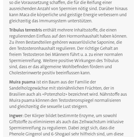
so die Voraussetzung schaffen, die für die Reifung einer
ausreichenden Anzahl von Spermien nötig sind. Darüber hinaus
kann Maca die körperliche und geistige Energie verbessern und
gleichzeitig das Immunsystem unterstützen.
Tribulus terrestris
enthält mehrere Inhaltsstoffe, die einen
regulierenden Einfluss auf den Hormonhaushalt haben können.
Zu ihren Bestandteilen gehören wasserlösliche Saponine, die
den Testosteronhaushalt regulieren. Der richtige Gehalt an
freiem Testosteron bei Männern führt u. a. zu einer normalen
Spermienreifung. Weitere positive Wirkungen des Tribulus
sind, dass er das allgemeine Wohlbefinden fördern und
Cholesterinwerte positiv beeinflussen kann.
Muira puama
ist ein Baum aus der Familie der
Sandelholzgewächse mit steinähnlichen Früchten, der in
Brasilien auch als «Potenzholz» bezeichnet wird. Nährstoffe aus
Muira puama können den Testosteronspiegel normalisieren
und gleichzeitig die sexuelle Lust steigern.
Ingwer:
Der Körper bildet bestimmte Enzyme, um sowohl
Giftstoffe zu eliminieren als auch das Zellwachstum inklusive
Spermienreifung zu regulieren. Dabei zeigt sich, dass die
Phenole Gingerol und 6-Shogaol sehr hilfreich sind, um diese