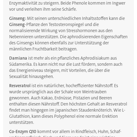
Enzymaktivität zu steigern. Beide Phenole kommen im Ingwer
vor und verleihen ihm seine Schärfe.
Ginseng:
Mit seinen unterschiedlichen Inhaltsstoffen kann die
Ginseng
-Pflanze den Testosteronspiegel und die
normalisierende Wirkung von Stresshormonen aus den
Nebennieren unterstützen. Die aphrodisierenden Eigenschaften
des Ginsengs können ebenfalls zur Unterstützung der
männlichen Fruchtbarkeit beitragen.
Damiana
ist mehr als ein pflanzliches Aphrodisiakum aus
Südamerika. Es kann nicht nur die Lust fördern, sondern auch
das Energieniveau steigern, mit Vorteilen, die über die
Sexualität hinausgehen.
Resveratrol
ist ein natürlicher, hocheffizienter Nährstoff. Es
wurde ursprünglich aus der Schale von Weintrauben
gewonnen. Auch Kakao, Erdnüsse, Pistazien und Beeren
enthalten diesen Nährstoff. Den höchsten Gehalt an Resveratrol
findet man hingegen im japanischen Staudenknöterich. Wie L-
Glutathion, kann dieses Polyphenol eine normale Erektion
unterstützen.
Co-Enzym Q10
kommt vor allem in Rindfleisch, Huhn, Schaf-