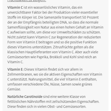
Fruchtbarkeit zu steigern:
Vitamin C
ist ein wasserlösliches Vitamin, das ein
unverzichtbarer Faktor bei der Produktion vieler essentieller
Stoffe im Körper ist. Die Samenzelle transportiert 50 Prozent
der an der Empfängnis beteiligten DNA, so dass die normale
Samenflüssigkeit von Natur aus einen hohen Gehalt an Vitamin
C aufweisen sollte, um diese vor Umweltschäden zu schützen.
Nicht zuletzt kann Vitamin C zur Regeneration der reduzierten
Form von Vitamin E beitragen und so die positive Funktion
dieses Vitamins unterstützen. Zitrusfrüchte gelten als die
klassischen Hauptlieferanten von Vitamin C. Aber auch viele
Gemüsesorten wie Paprika, Brokkoli und Kohl sind reich an
Vitamin C.
Vitamin E:
Dieses Vitamin findet sich vor allem in
Zellmembranen, wo sie die aktiven Eigenschaften von Vitamin
C unterstützt. Nahrungsmittel, die viel Vitamin E enthalten,
umfassen verschiedene Öle, Nüsse, Samen sowie grünes
Gemüse.
Natürliche Carotinoide
sind eine weitere Klasse von
fettlöslichen Nährstoffen mit zellschützenden Eigenschaften.
Diese finden sich in vielen Obst- und Gemüsesorten.