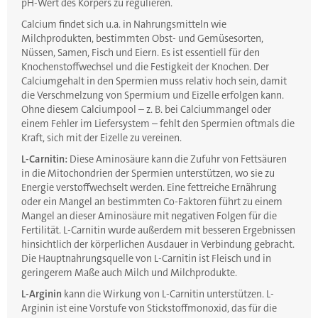
pH-Wert des Körpers zu regulieren.
Calcium findet sich u.a. in Nahrungsmitteln wie
Milchprodukten, bestimmten Obst- und Gemüsesorten,
Nüssen, Samen, Fisch und Eiern. Es ist essentiell für den
Knochenstoffwechsel und die Festigkeit der Knochen. Der
Calciumgehalt in den Spermien muss relativ hoch sein, damit
die Verschmelzung von Spermium und Eizelle erfolgen kann.
Ohne diesem Calciumpool – z. B. bei Calciummangel oder
einem Fehler im Liefersystem – fehlt den Spermien oftmals die
Kraft, sich mit der Eizelle zu vereinen.
L-Carnitin:
Diese Aminosäure kann die Zufuhr von Fettsäuren
in die Mitochondrien der Spermien unterstützen, wo sie zu
Energie verstoffwechselt werden. Eine fettreiche Ernährung
oder ein Mangel an bestimmten Co-Faktoren führt zu einem
Mangel an dieser Aminosäure mit negativen Folgen für die
Fertilität. L-Carnitin wurde außerdem mit besseren Ergebnissen
hinsichtlich der körperlichen Ausdauer in Verbindung gebracht.
Die Hauptnahrungsquelle von L-Carnitin ist Fleisch und in
geringerem Maße auch Milch und Milchprodukte.
L-Arginin
kann die Wirkung von L-Carnitin unterstützen. L-
Arginin ist eine Vorstufe von Stickstoffmonoxid, das für die