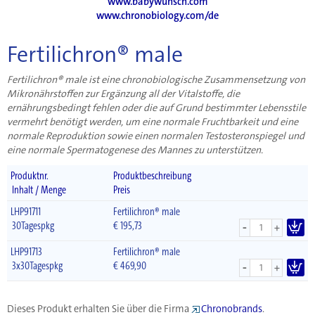
www.babywunsch.com
www.chronobiology.com/de
Fertilichron® male
Fertilichron® male ist eine chronobiologische Zusammensetzung von
Mikronährstoffen zur Ergänzung all der Vitalstoffe, die
ernährungsbedingt fehlen oder die auf Grund bestimmter Lebensstile
vermehrt benötigt werden, um eine normale Fruchtbarkeit und eine
normale Reproduktion sowie einen normalen Testosteronspiegel und
eine normale Spermatogenese des Mannes zu unterstützen.
Produktnr.
Produktbeschreibung
Inhalt / Menge
Preis
LHP91711
Fertilichron® male
-
30Tagespkg
€
195,73
+
LHP91713
Fertilichron® male
-
3x30Tagespkg
€
469,90
+
Dieses Produkt erhalten Sie über die Firma
Chronobrands
.