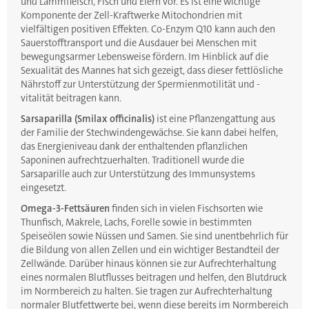
und Lammfleisch, Fisch und Eiern vor. Es ist eine wichtige
Komponente der Zell-Kraftwerke Mitochondrien mit
vielfältigen positiven Effekten. Co-Enzym Q10 kann auch den
Sauerstofftransport und die Ausdauer bei Menschen mit
bewegungsarmer Lebensweise fördern. Im Hinblick auf die
Sexualität des Mannes hat sich gezeigt, dass dieser fettlösliche
Nährstoff zur Unterstützung der Spermienmotilität und -
vitalität beitragen kann.
Sarsaparilla (Smilax officinalis)
ist eine Pflanzengattung aus
der Familie der Stechwindengewächse. Sie kann dabei helfen,
das Energieniveau dank der enthaltenden pflanzlichen
Saponinen aufrechtzuerhalten. Traditionell wurde die
Sarsaparille auch zur Unterstützung des Immunsystems
eingesetzt.
Omega-3-Fettsäuren
finden sich in vielen Fischsorten wie
Thunfisch, Makrele, Lachs, Forelle sowie in bestimmten
Speiseölen sowie Nüssen und Samen. Sie sind unentbehrlich für
die Bildung von allen Zellen und ein wichtiger Bestandteil der
Zellwände. Darüber hinaus können sie zur Aufrechterhaltung
eines normalen Blutflusses beitragen und helfen, den Blutdruck
im Normbereich zu halten. Sie tragen zur Aufrechterhaltung
normaler Blutfettwerte bei, wenn diese bereits im Normbereich