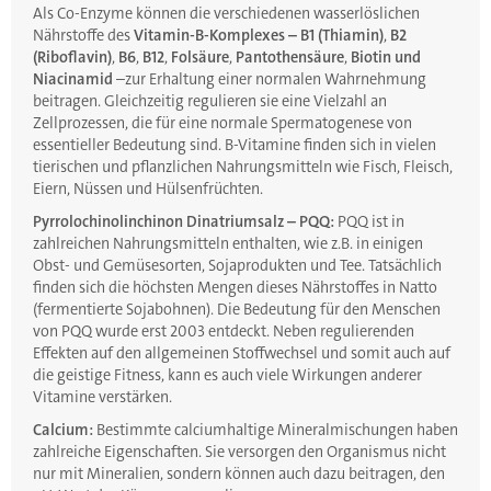
Als Co-Enzyme können die verschiedenen wasserlöslichen
Nährstoffe des
Vitamin-B-Komplexes –
B1 (Thiamin)
,
B2
(Riboflavin)
,
B6
,
B12
,
Folsäure
,
Pantothensäure
,
Biotin
und
Niacinamid
–zur Erhaltung einer normalen Wahrnehmung
beitragen. Gleichzeitig regulieren sie eine Vielzahl an
Zellprozessen, die für eine normale Spermatogenese von
essentieller Bedeutung sind. B-Vitamine finden sich in vielen
tierischen und pflanzlichen Nahrungsmitteln wie Fisch, Fleisch,
Eiern, Nüssen und Hülsenfrüchten.
Pyrrolochinolinchinon Dinatriumsalz – PQQ:
PQQ ist in
zahlreichen Nahrungsmitteln enthalten, wie z.B. in einigen
Obst- und Gemüsesorten, Sojaprodukten und Tee. Tatsächlich
finden sich die höchsten Mengen dieses Nährstoffes in Natto
(fermentierte Sojabohnen). Die Bedeutung für den Menschen
von PQQ wurde erst 2003 entdeckt. Neben regulierenden
Effekten auf den allgemeinen Stoffwechsel und somit auch auf
die geistige Fitness, kann es auch viele Wirkungen anderer
Vitamine verstärken.
Calcium:
Bestimmte calciumhaltige Mineralmischungen haben
zahlreiche Eigenschaften. Sie versorgen den Organismus nicht
nur mit Mineralien, sondern können auch dazu beitragen, den