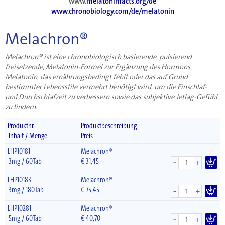
www.
melatoninfacts.org/de
www.chronobiology.com/de/melatonin
Melachron®
Melachron® ist eine chronobiologisch basierende, pulsierend
freisetzende, Melatonin-Formel zur Ergänzung des Hormons
Melatonin, das ernährungsbedingt fehlt oder das auf Grund
bestimmter Lebensstile vermehrt benötigt wird, um die Einschlaf-
und Durchschlafzeit zu verbessern sowie das subjektive Jetlag-Gefühl
zu lindern.
Produktnr.
Produktbeschreibung
Inhalt / Menge
Preis
LHP10181
Melachron®
-
3mg / 60Tab
€
31,45
+
LHP10183
Melachron®
-
3mg / 180Tab
€
75,45
+
LHP10281
Melachron®
-
5mg / 60Tab
€
40,70
+