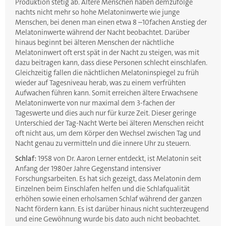
Produktion stetig ab. Ältere Menschen haben demzufolge
nachts nicht mehr so hohe Melatoninwerte wie junge
Menschen, bei denen man einen etwa 8 –10fachen Anstieg der
Melatoninwerte während der Nacht beobachtet. Darüber
hinaus beginnt bei älteren Menschen der nächtliche
Melatoninwert oft erst spät in der Nacht zu steigen, was mit
dazu beitragen kann, dass diese Personen schlecht einschlafen.
Gleichzeitig fallen die nächtlichen Melatoninspiegel zu früh
wieder auf Tagesniveau herab, was zu einem verfrühten
Aufwachen führen kann. Somit erreichen ältere Erwachsene
Melatoninwerte von nur maximal dem 3-fachen der
Tageswerte und dies auch nur für kurze Zeit. Dieser geringe
Unterschied der Tag-Nacht Werte bei älteren Menschen reicht
oft nicht aus, um dem Körper den Wechsel zwischen Tag und
Nacht genau zu vermitteln und die innere Uhr zu steuern.
Schlaf:
1958 von Dr. Aaron Lerner entdeckt, ist Melatonin seit
Anfang der 1980er Jahre Gegenstand intensiver
Forschungsarbeiten. Es hat sich gezeigt, dass Melatonin dem
Einzelnen beim Einschlafen helfen und die Schlafqualität
erhöhen sowie einen erholsamen Schlaf während der ganzen
Nacht fördern kann. Es ist darüber hinaus nicht suchterzeugend
und eine Gewöhnung wurde bis dato auch nicht beobachtet.