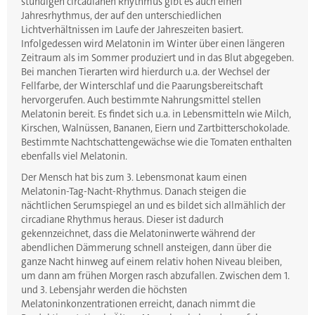
stündigen circadianen Rhythmus gibt es auch einen
Jahresrhythmus, der auf den unterschiedlichen
Lichtverhältnissen im Laufe der Jahreszeiten basiert.
Infolgedessen wird Melatonin im Winter über einen längeren
Zeitraum als im Sommer produziert und in das Blut abgegeben.
Bei manchen Tierarten wird hierdurch u.a. der Wechsel der
Fellfarbe, der Winterschlaf und die Paarungsbereitschaft
hervorgerufen. Auch bestimmte Nahrungsmittel stellen
Melatonin bereit. Es findet sich u.a. in Lebensmitteln wie Milch,
Kirschen, Walnüssen, Bananen, Eiern und Zartbitterschokolade.
Bestimmte Nachtschattengewächse wie die Tomaten enthalten
ebenfalls viel Melatonin.
Der Mensch hat bis zum 3. Lebensmonat kaum einen
Melatonin-Tag-Nacht-Rhythmus. Danach steigen die
nächtlichen Serumspiegel an und es bildet sich allmählich der
circadiane Rhythmus heraus. Dieser ist dadurch
gekennzeichnet, dass die Melatoninwerte während der
abendlichen Dämmerung schnell ansteigen, dann über die
ganze Nacht hinweg auf einem relativ hohen Niveau bleiben,
um dann am frühen Morgen rasch abzufallen. Zwischen dem 1.
und 3. Lebensjahr werden die höchsten
Melatoninkonzentrationen erreicht, danach nimmt die