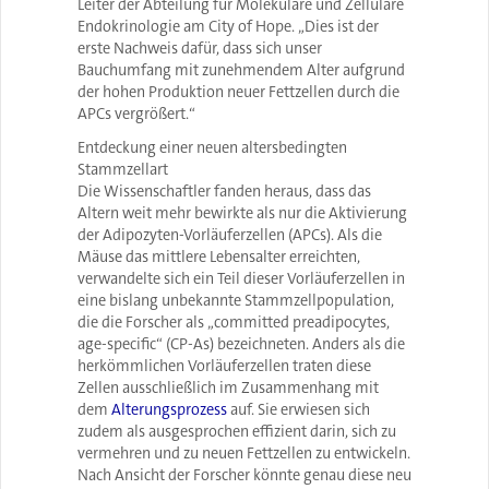
Leiter der Abteilung für Molekulare und Zelluläre
Endokrinologie am City of Hope. „Dies ist der
erste Nachweis dafür, dass sich unser
Bauchumfang mit zunehmendem Alter aufgrund
der hohen Produktion neuer Fettzellen durch die
APCs vergrößert.“
Entdeckung einer neuen altersbedingten
Stammzellart
Die Wissenschaftler fanden heraus, dass das
Altern weit mehr bewirkte als nur die Aktivierung
der Adipozyten-Vorläuferzellen (APCs). Als die
Mäuse das mittlere Lebensalter erreichten,
verwandelte sich ein Teil dieser Vorläuferzellen in
eine bislang unbekannte Stammzellpopulation,
die die Forscher als „committed preadipocytes,
age-specific“ (CP-As) bezeichneten. Anders als die
herkömmlichen Vorläuferzellen traten diese
Zellen ausschließlich im Zusammenhang mit
dem
Alterungsprozess
auf. Sie erwiesen sich
zudem als ausgesprochen effizient darin, sich zu
vermehren und zu neuen Fettzellen zu entwickeln.
Nach Ansicht der Forscher könnte genau diese neu