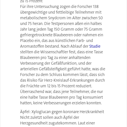
zu 15 Prozent
Für ihre Untersuchung zogen die Forscher 138
übergewichtige und fettleibige Teilnehmer mit
metabolischem Snydcrom im Alter zwischen 50
und 75 heran. Die Testpersonen aßen ein halbes
Jahr lang jeden Tag 150 Gramm oder 75 Gramm
gefriergetrocknete Blaubeeren oder nahmen ein
Placebo ein, das aus künstlichen Farb- und
Aromastoffen bestand. Nach Ablauf der
Studie
stellten die Wissenschaftler fest, dass eine Tasse
Blaubeeren pro Tag zu einer anhaltenden
Verbesserung der Gefäßfunktion, und der
arteriellen Gefäßsteifigkeit geführt hatte, was die
Forscher zu dem Schluss kommen lässt, dass sich
das Risiko für Herz-Kreislauf-Erkrankungen durch
die Früchte um 12 bis 15 Prozent reduziert.
Überraschend war, dass jene Teilnehmer, die nur
eine halbe Tasse Blaubeeren pro Tag konsumiert
hatten, keine Verbesserungen erzielen konnten.
Äpfel: Xyloglucan gegen koronare Herzkrankheit
Nicht zuletzt sollen auch Äpfel der
Herzgesundheit zugutekommen. Laut einer