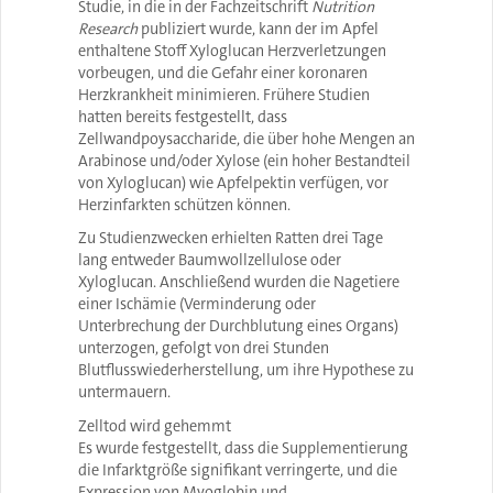
Studie, in die in der Fachzeitschrift
Nutrition
Research
publiziert wurde, kann der im Apfel
enthaltene Stoff Xyloglucan Herzverletzungen
vorbeugen, und die Gefahr einer
koronaren
Herzkrankheit
minimieren. Frühere Studien
hatten bereits festgestellt, dass
Zellwandpoysaccharide, die über hohe Mengen an
Arabinose und/oder Xylose (ein hoher Bestandteil
von Xyloglucan) wie Apfelpektin verfügen, vor
Herzinfarkten schützen können.
Zu Studienzwecken erhielten Ratten drei Tage
lang entweder Baumwollzellulose oder
Xyloglucan. Anschließend wurden die Nagetiere
einer Ischämie (Verminderung oder
Unterbrechung der Durchblutung eines Organs)
unterzogen, gefolgt von drei Stunden
Blutflusswiederherstellung, um ihre Hypothese zu
untermauern.
Zelltod wird gehemmt
Es wurde festgestellt, dass die Supplementierung
die Infarktgröße signifikant verringerte, und die
Expression von Myoglobin und