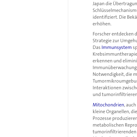
Japan die Übertragun
Schlüsselmechanism
identifiziert. Die B
erhöhen.
Forscher entdecken d
Strategie zur Umge
Das
Immunsystem
sp
Krebsimmuntherapie 
erkennen und elimini
Immunüberwachung ent
Notwendigkeit, die m
Tumormikroumgebung 
Interaktionen zwisch
und tumorinfiltriere
Mitochondrien
, auch
kleine Organellen, di
Prozesse produzieren.
metabolischen Repro
tumorinfiltrierende