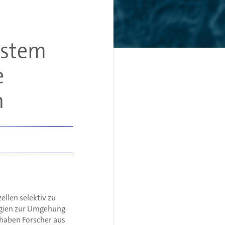
ystem
e
n
llen selektiv zu
tegien zur Umgehung
 haben Forscher aus