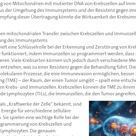
g von Mitochondrien mit mutierter DNA von Krebszellen auf Immu
us der Umgehung des Immunsystems und der Resistenz gegen I
ekämpfung dieser Übertragung könnte die Wirksamkeit der Krebsi
en mitochondrialen Transfer zwischen Krebszellen und Immunzelle
hung des Immunsystems
ielt eine Schlüsselrolle bei der Erkennung und Zerstörung von Kreb
funktioniert, indem Immunzellen so programmiert werden, dass s
eren. Viele Krebsarten können sich jedoch durch verschiedene M
ziehen, was zu einer Resistenz gegen die Behandlung führt. Dies
olekularen Prozesse, die eine Immunevasion ermöglichen, besser 
(TME) – der Raum, der einen Tumor umgibt – spielt eine entsche
en Krebs- und Immunzellen. Krebszellen können die TME zu ihrem
nde Lymphozyten (TILs), die Immunzellen, die den Tumor angreifen
 als „Kraftwerke der Zelle“ bekannt, sind
e Energie für verschiedene zelluläre
 Sie spielen eine wichtige Rolle bei der
grammierung von Krebszellen und
n Lymphozyten. Die genauen