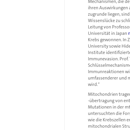
Mechanismen, die de
ihren Auswirkungen
zugrunde liegen, sin
Wissenslücke zu schl
Leitung von Professo
Universität in Japan
Krebs gewonnen. In 
University sowie Hid
Institute identifizi
Immunevasion. Prof. T
Schlüsselmechanisme
Immunreaktionen wid
umfassenderer und m
wird.“
Mitochondrien tragen
-übertragung von ent
Mutationen in der 
untersuchten die For
wie die Krebszellen 
mitochondrialen Str