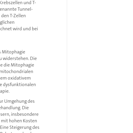
rebszellen und T-
ogenannte Tunnel-
 den T-Zellen
glichen
ichnet wird und bei
s Mitophagie
u widerstehen. Die
ie die Mitophagie
 mitochondrialen
htem oxidativem
e dysfunktionalen
apie.
 zur Umgehung des
ehandlung. Die
sern, insbesondere
t mit hohen Kosten
Eine Steigerung des