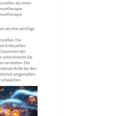
nzellen als einen
mmuntherapie
mmuntherapie
n als eine wichtige
szellen. Die
ie Krebszellen
echanismen der
 unterstreicht die
zu verstehen. Die
idende Rolle bei den
 Vorteil umgestalten
, schwächen.