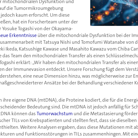
r mitochondrialen Dysfunktion und
 auf die Tumormikroumgebung
d jedoch kaum erforscht. Um diese
ießen, hat ein Forscherteam unter der
r Yosuke Togashi von der Okayama-
neue Erkenntnisse
über die mitochondriale Dysfunktion bei der 
Zusammenarbeit mit Tatsuya Nishi und Tomofumi Watanabe von 
eki Ikeda, Katsushige Kawase und Masahito Kawazu vom Chiba Can
erte das Team den mitochondrialen Transfer als einen Schlüsselmec
ogashi erklärt: „Wir haben den mitochondrialen Transfer als eine
n der Immunevasion entdeckt. Unsere Forschung fügt dem Verst
erstehen, eine neue Dimension hinzu, was möglicherweise zur E
aßgeschneiderterer Ansätze bei der Behandlung verschiedener K
 ihre eigene DNA (mtDNA), die Proteine kodiert, die für die Ener
scheidender Bedeutung sind. Die mtDNA ist jedoch anfällig für Sc
mtDNA können das
Tumorwachstum
und die Metastasierung fördern
scher TILs von Krebspatienten und stellten fest, dass sie diesel
enthielten. Weitere Analysen ergaben, dass diese Mutationen mit 
ukturen und Funktionsstörungen in TILs zusammenhingen. Mit ei