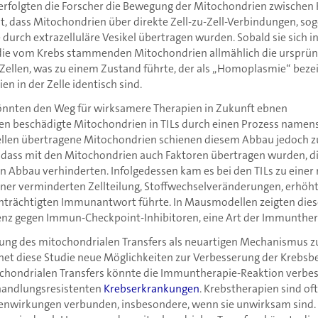
rfolgten die Forscher die Bewegung der Mitochondrien zwischen K
fest, dass Mitochondrien über direkte Zell-zu-Zell-Verbindungen, s
urch extrazelluläre Vesikel übertragen wurden. Sobald sie sich in
 die vom Krebs stammenden Mitochondrien allmählich die ursprün
Zellen, was zu einem Zustand führte, der als „Homoplasmie“ beze
 in der Zelle identisch sind.
önnten den Weg für wirksamere Therapien in Zukunft ebnen
n beschädigte Mitochondrien in TILs durch einen Prozess namen
ellen übertragene Mitochondrien schienen diesem Abbau jedoch z
 dass mit den Mitochondrien auch Faktoren übertragen wurden, d
Abbau verhinderten. Infolgedessen kam es bei den TILs zu einer
einer verminderten Zellteilung, Stoffwechselveränderungen, erhö
inträchtigten Immunantwort führte. In Mausmodellen zeigten dies
tenz gegen Immun-Checkpoint-Inhibitoren, eine Art der Immunther
erung des mitochondrialen Transfers als neuartigen Mechanismus
et diese Studie neue Möglichkeiten zur Verbesserung der Krebsb
chondrialen Transfers könnte die Immuntherapie-Reaktion verbes
ehandlungsresistenten
Krebserkrankungen
. Krebstherapien sind of
enwirkungen verbunden, insbesondere, wenn sie unwirksam sind. 