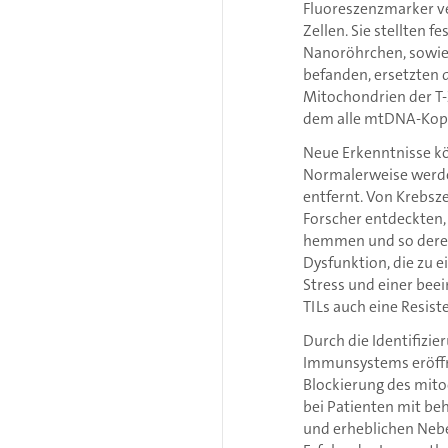
Fluoreszenzmarker ve
Zellen. Sie stellten 
Nanoröhrchen, sowie d
befanden, ersetzten
Mitochondrien der T-
dem alle mtDNA-Kopien
Neue Erkenntnisse k
Normalerweise werde
entfernt. Von Krebsz
Forscher entdeckten,
hemmen und so deren 
Dysfunktion, die zu 
Stress und einer bee
TILs auch eine Resis
Durch die Identifizi
Immunsystems eröffn
Blockierung des mito
bei Patienten mit b
und erheblichen Neb