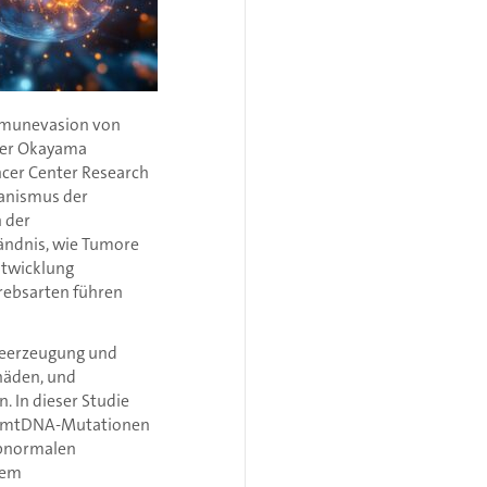
Immunevasion von
der Okayama
cer Center Research
hanismus der
n der
ändnis, wie Tumore
ntwicklung
rebsarten führen
gieerzeugung und
häden, und
. In dieser Studie
ben mtDNA-Mutationen
abnormalen
nem