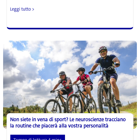
Le
Leggi tutto >
cellule
staminali
e
le
cellule
T
helper
potenziate
da
nanofiore
hanno
un
promettente
potenziale
anti-
invecchiamento
Non siete in vena di sport? Le neuroscienze tracciano
la routine che piacerà alla vostra personalità