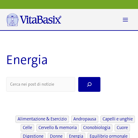
Vai
al
contenuto
Energia
S
e
a
r
c
h
Alimentazione & Esercizio
Andropausa
Capelli e unghie
Celle
Cervello & memoria
Cronobiologia
Cuore
Digestione
Donne
Energia
Equilibrio ormonale