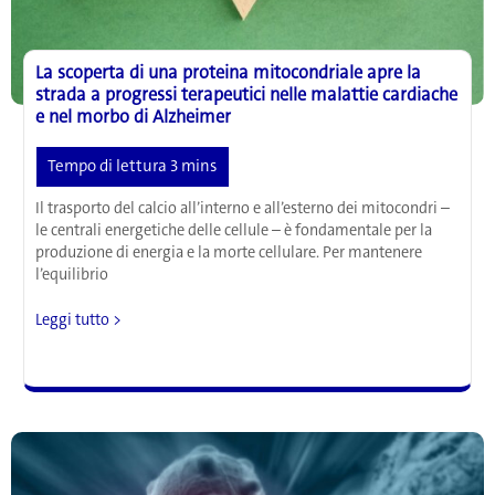
La scoperta di una proteina mitocondriale apre la
strada a progressi terapeutici nelle malattie cardiache
e nel morbo di Alzheimer
Il trasporto del calcio all’interno e all’esterno dei mitocondri –
le centrali energetiche delle cellule – è fondamentale per la
produzione di energia e la morte cellulare. Per mantenere
l’equilibrio
La
Leggi tutto >
scoperta
di
una
proteina
mitocondriale
apre
la