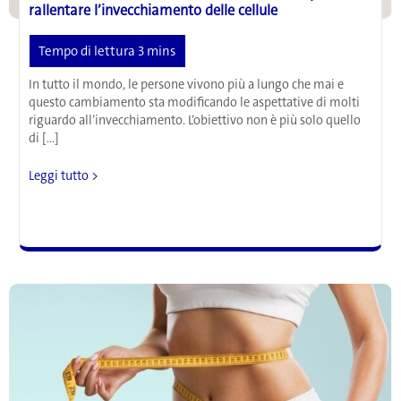
rallentare l’invecchiamento delle cellule
In tutto il mondo, le persone vivono più a lungo che mai e
questo cambiamento sta modificando le aspettative di molti
riguardo all’invecchiamento. L’obiettivo non è più solo quello
di […]
Gli
Leggi tutto >
scienziati
hanno
trovato
un
nuovo
modo
per
rallentare
l’invecchiamento
delle
cellule