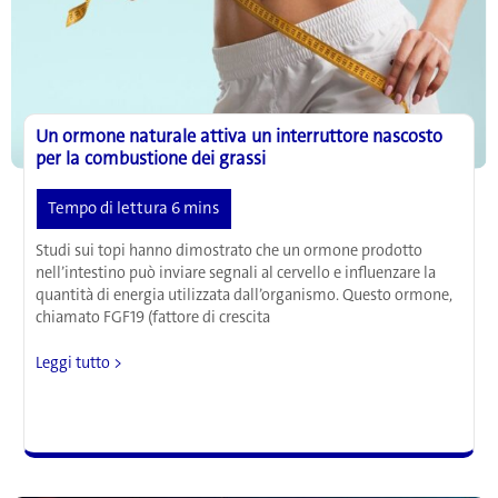
Un ormone naturale attiva un interruttore nascosto
per la combustione dei grassi
Studi sui topi hanno dimostrato che un ormone prodotto
nell’intestino può inviare segnali al cervello e influenzare la
quantità di energia utilizzata dall’organismo. Questo ormone,
chiamato FGF19 (fattore di crescita
Un
Leggi tutto >
ormone
naturale
attiva
un
interruttore
nascosto