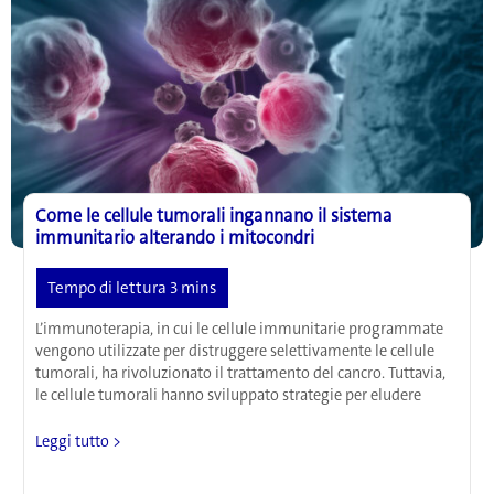
strada
a
progressi
terapeutici
nelle
malattie
cardiache
e
nel
morbo
Come le cellule tumorali ingannano il sistema
di
immunitario alterando i mitocondri
Alzheimer
L’immunoterapia, in cui le cellule immunitarie programmate
vengono utilizzate per distruggere selettivamente le cellule
tumorali, ha rivoluzionato il trattamento del cancro. Tuttavia,
le cellule tumorali hanno sviluppato strategie per eludere
Come
Leggi tutto >
le
cellule