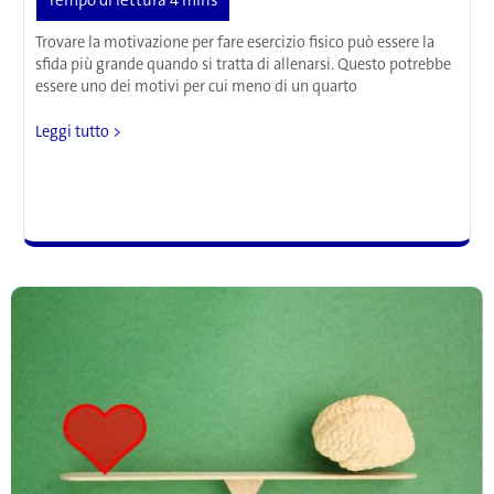
Trovare la motivazione per fare esercizio fisico può essere la
sfida più grande quando si tratta di allenarsi. Questo potrebbe
essere uno dei motivi per cui meno di un quarto
Non
Leggi tutto >
siete
in
vena
di
sport?
Le
neuroscienze
tracciano
la
routine
che
piacerà
alla
vostra
personalità