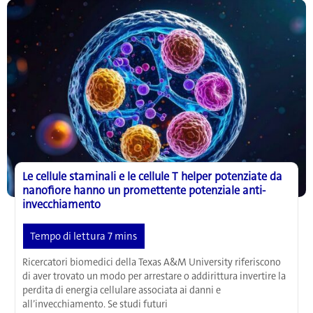
per
la
combustione
dei
grassi
Le cellule staminali e le cellule T helper potenziate da
nanofiore hanno un promettente potenziale anti-
invecchiamento
Ricercatori biomedici della Texas A&M University riferiscono
di aver trovato un modo per arrestare o addirittura invertire la
perdita di energia cellulare associata ai danni e
all’invecchiamento. Se studi futuri