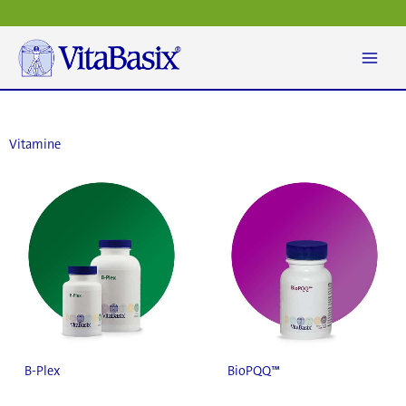
Vai
al
contenuto
Vitamine
B-Plex
BioPQQ™