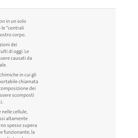
on in un solo
 le “centrali
nostro corpo.
zioni dei
lti di oggi. Le
ssere causati da
ale.
himiche in cui gli
asportabile chiamata
scomposizione dei
 essere scomposti
i.
nelle cellule,
essi altamente
orno spesso supera
e funzionante, la