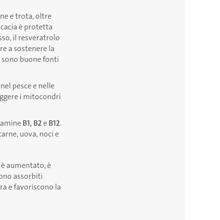
e e trota, oltre
icacia è protetta
sso, il resveratrolo
re a sostenere la
e sono buone fonti
nel pesce e nelle
eggere i mitocondri
itamine
B1,
B2
e
B12
.
carne, uova, noci e
o è aumentato, è
gono assorbiti
ra e favoriscono la