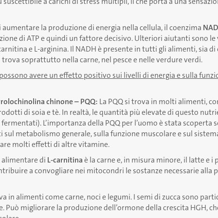
iù suscettibile a carichi di stress multipli, il che porta a una sensaz
i aumentare la produzione di energia nella cellula, il coenzima
NA
ione di ATP e quindi un fattore decisivo. Ulteriori aiutanti sono le
carnitina e L-arginina. Il NADH è presente in tutti gli alimenti, sia d
 trova soprattutto nella carne, nel pesce e nelle verdure verdi.
 possono avere un effetto positivo sui livelli di energia e sulla fun
irrolochinolina chinone – PQQ:
La PQQ si trova in molti alimenti, co
rodotti di soia e tè. In realtà, le quantità più elevate di questo nutr
a fermentati). L’importanza della PQQ per l’uomo è stata scoperta s
etti sul metabolismo generale, sulla funzione muscolare e sul siste
e molti effetti di altre vitamine.
e alimentare di
L-carnitina
è la carne e, in misura minore, il latte e i 
ntribuire a convogliare nei mitocondri le sostanze necessarie alla 
va in alimenti come carne, noci e legumi. I semi di zucca sono part
e. Può migliorare la produzione dell’ormone della crescita HGH, che