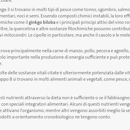
olare.
a-3 si trovano in molti tipi di pesce come tonno, sgombro, salmon
limentari, noci e semi. Essendo composti chimici instabili, la loro eff
himiche come il
ginkgo biloba
e i principali principi attivi del vino ro
noltre, la quercetina e altre sostanze fitochimiche possono contribui
i mitocondri. Le cipolle in particolare, ma anche il cavolo e le mel
trova principalmente nella carne di manzo, pollo, pecora e agnello, 
olo importante nella produzione di energia sufficiente e può prot
e.
olte delle sostanze vitali citate è ulteriormente potenziata dalle v
ppo B si trovano in molti alimenti animali e vegetali, come pesce, 
sti nutrienti attraverso la dieta non è sufficiente o se il fabbisogn
i con speciali integratori alimentari. Alcuni di questi nutrienti ven
e attivano l'organismo, mentre altri vengono assorbiti meglio la se
rodotti a orientamento cronobiologico ne tengono conto.