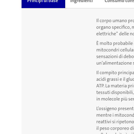
Principi di base
Ingredienti
Consumo cons
Il corpo umano pro
organo specifico, m
elettriche” delle n
È molto probabile 
mitocondri cellular
sensazioni di debo
un’alimentazione s
Il compito principa
acidi grassi e il g
ATP. La materia pr
tessuti disponibil
in molecole più sem
L’ossigeno presente
mentre i mitocondr
reattivi si ripeto
il peso corporeo 