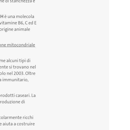
ione di stanchezza e
DH
è una molecola
 vitamine B6, C ed E
i origine animale
zione mitocondriale
me alcuni tipi di
iente si trovano nel
olo nel 2003. Oltre
ma immunitario,
prodotti caseari. La
produzione di
icolarmente ricchi
 aiuta a costruire