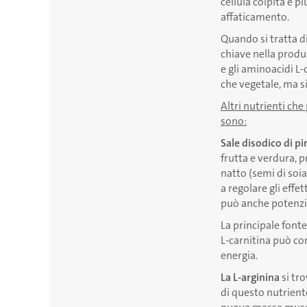
cellula colpita è p
affaticamento.
Quando si tratta d
chiave nella produz
e gli aminoacidi L-
che vegetale, ma si
Altri nutrienti che
sono:
Sale disodico di p
frutta e verdura, p
natto (semi di soi
a regolare gli eff
può anche potenziar
La principale font
L-carnitina può co
energia.
La L-arginina
si tro
di questo nutrient