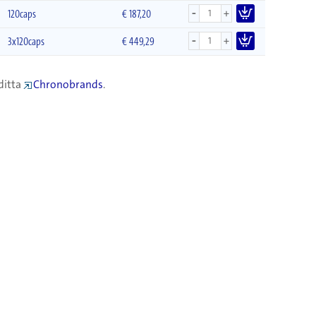
-
+
120caps
€
187,20
-
+
3x120caps
€
449,29
ditta
Chronobrands
.