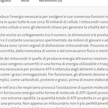
igliato
Note
Recensioni (0)
duce l’energia necessaria per svolgere le sue numerose funzioni n
a in quasi tutte le sue circa 70 miliardi di cellule. I mitocondri sono
ostre cellule e sono gli elementi chiave per generare la vitalità del 
che esista un collegamento tra il numero, le dimensioni e le presta
i e il costante sovraccarico sperimentato da milioni di giovani e adu
lezza sono i primi segnali di disfunzione mitocondriale. Possono e
corretta, dalla mancanza di sonno e dal sovraccarico fisico e ment
le dei mitocondri è quello di produrre energia attraverso reazioni c
lucosio vengono convertiti in una forma di energia utilizzabile e tr
ima necessaria per produrre ATP è ottenuta dagli alimenti o dalla 
i, come i grassi immagazzinati. Per funzionare, gli alimenti devono
plici, come carboidrati, proteine e grassi, prima di essere elaborat
 nell’aria che respiriamo provoca l’ossidazione di queste molecole 
i forniscono energia sotto forma di molecole di ATP. Questi proc
no con estrema rapidità. La quantità totale di ATP prodotta in un gi
di una persona. Non appena un mitocondrio non è più perfettament