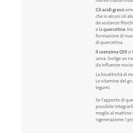
nuova massa musc
Gli acidi grassi
omeg
che in alcuni oli a
da sostanze fitoc
e la
quercetina
. I
formazione di nuov
di quercetina.
Il coenzima Q10
si 
uova. Svolge un ru
da influenze nociv
La bioattività di m
Le vitamine del gru
legumi.
Se l'apporto di que
possibile integrarl
meglio al mattino 
rigenerazione. I p