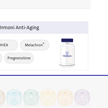
Ormoni Anti-Aging
®
DHEA
Melachron
Pregnenolone