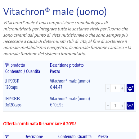
Vitachron® male (uomo)
Vitachron® male è una composizione cronobiologica di
micronutrienti per integrare tutte le sostanze vitali per l’uomo che
sono carenti dal punto di vista nutrizionale o che sono sempre più
necessarie a causa di determinati stili di vita, al fine di sostenere il
normale metabolismo energetico, la normale funzione cardiaca e la
normale funzione del sistema immunitario.
Nº. prodotto
Descrizione prodotto
Contenuto / Quantità
Prezzo
LHP90311
Vitachron® male (uomo)
-
120caps
€
44,47
+
LHP90313
Vitachron® male (uomo)
-
3x120caps
€
105,95
+
Offerta combinata Risparmiare il 20%!
Nº.
Descrizione
Contenuto
Quantità
Prezzo