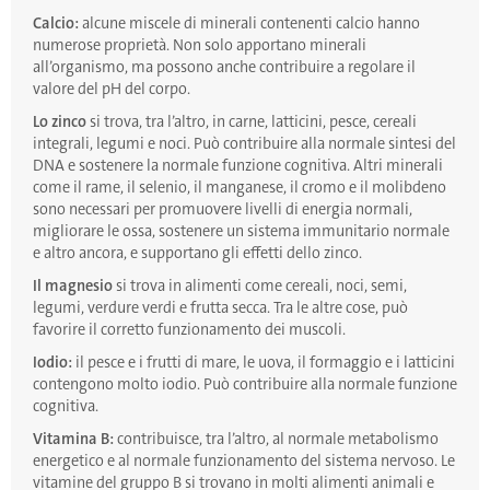
Calcio:
alcune miscele di minerali contenenti calcio hanno
numerose proprietà. Non solo apportano minerali
all’organismo, ma possono anche contribuire a regolare il
valore del pH del corpo.
Lo zinco
si trova, tra l’altro, in carne, latticini, pesce, cereali
integrali, legumi e noci. Può contribuire alla normale sintesi del
DNA e sostenere la normale funzione cognitiva. Altri minerali
come il rame, il selenio, il manganese, il cromo e il molibdeno
sono necessari per promuovere livelli di energia normali,
migliorare le ossa, sostenere un sistema immunitario normale
e altro ancora, e supportano gli effetti dello zinco.
Il magnesio
si trova in alimenti come cereali, noci, semi,
legumi, verdure verdi e frutta secca. Tra le altre cose, può
favorire il corretto funzionamento dei muscoli.
Iodio:
il pesce e i frutti di mare, le uova, il formaggio e i latticini
contengono molto iodio. Può contribuire alla normale funzione
cognitiva.
Vitamina B:
contribuisce, tra l’altro, al normale metabolismo
energetico e al normale funzionamento del sistema nervoso. Le
vitamine del gruppo B si trovano in molti alimenti animali e