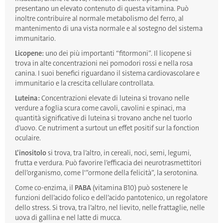
presentano un elevato contenuto di questa vitamina. Può
inoltre contribuire al normale metabolismo del ferro, al
mantenimento di una vista normale e al sostegno del sistema
immunitario.
Licopene:
uno dei più importanti “fitormoni”. Il licopene si
trova in alte concentrazioni nei pomodori rossi e nella rosa
canina. I suoi benefici riguardano il sistema cardiovascolare e
immunitario e la crescita cellulare controllata.
Luteina:
Concentrazioni elevate di luteina si trovano nelle
verdure a foglia scura come cavoli, cavolini e spinaci, ma
quantità significative di luteina si trovano anche nel tuorlo
d’uovo. Ce nutriment a surtout un effet positif sur la fonction
oculaire.
L’inositolo
si trova, tra l’altro, in cereali, noci, semi, legumi,
frutta e verdura. Può favorire l’efficacia dei neurotrasmettitori
dell’organismo, come l'”ormone della felicità”, la serotonina.
Come co-enzima, il
PABA
(vitamina B10) può sostenere le
funzioni dell’acido folico e dell’acido pantotenico, un regolatore
dello stress. Si trova, tra l’altro, nel lievito, nelle frattaglie, nelle
uova di gallina e nel latte di mucca.