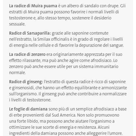
La radice di Muira puama
è un albero di sandalo con drupe. Gli
estratti di Muira puama possono favorire i normali livelli di
testosterone e, allo stesso tempo, sostenere il desiderio
sessuale.
Radice di Sarsaparilla:
grazie alle saponine contenute
nell’estratto, la Smilax officinalis è in grado di regolare i livelli
di energia nelle cellule e di favorire la depurazione del sangue.
La radice di zenzero
era originariamente apprezzata per il suo
effetto rilassante, ma può anche agire come afrodisiaco. Lo
zenzero può anche essere utile per un sistema immunitario
normale.
Radice di ginseng:
l’estratto di questa radice è ricco di saponine
e ginsenosidi, che hanno un effetto equilibrante e armonizzante
sull’organismo. Il ginseng può anche contribuire a normalizzare
i livelli di testosterone.
Le foglie di damiana
sono più di un semplice afrodisiaco a base
di erbe provenienti dal Sud America. Non solo promuovono
una forte libido, ma possono anche aiutare l’organismo a
ottimizzare le sue scorte di energia e resistenza. Alcuni
ingredienti della damiana possono anche alleggerire l’umore.