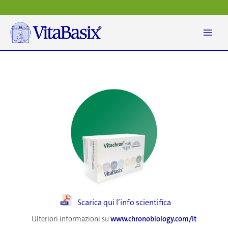
Vai
al
contenuto
Scarica qui l’info scientifica
Ulteriori informazioni su
www.chronobiology.com/it