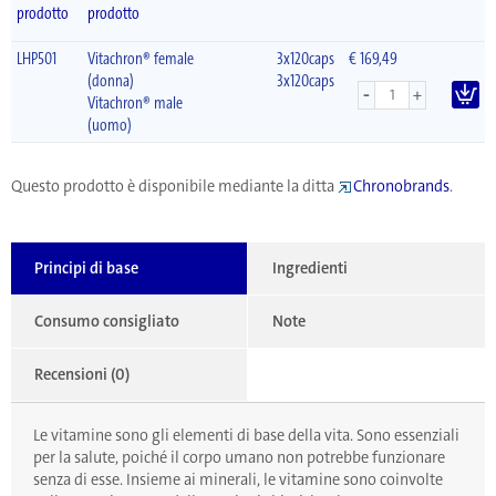
prodotto
prodotto
LHP501
Vitachron® female
3x120caps
€ 169,49
(donna)
3x120caps
-
+
Vitachron® male
(uomo)
Questo prodotto è disponibile mediante la ditta
Chronobrands
.
Principi di base
Ingredienti
Consumo consigliato
Note
Recensioni (0)
Le vitamine sono gli elementi di base della vita. Sono essenziali
per la salute, poiché il corpo umano non potrebbe funzionare
senza di esse. Insieme ai minerali, le vitamine sono coinvolte