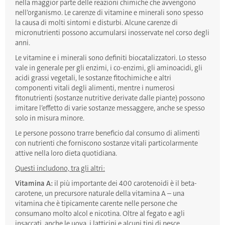
nella maggior parte delle reazioni chimiche che avvengono
nell’organismo. Le carenze di vitamine e minerali sono spesso
la causa di molti sintomi e disturbi. Alcune carenze di
micronutrienti possono accumularsi inosservate nel corso degli
anni.
Le vitamine e i minerali sono definiti biocatalizzatori. Lo stesso
vale in generale per gli enzimi, i co-enzimi, gli aminoacidi, gli
acidi grassi vegetali, le sostanze fitochimiche e altri
componenti vitali degli alimenti, mentre i numerosi
fitonutrienti (sostanze nutritive derivate dalle piante) possono
imitare l’effetto di varie sostanze messaggere, anche se spesso
solo in misura minore.
Le persone possono trarre beneficio dal consumo di alimenti
con nutrienti che forniscono sostanze vitali particolarmente
attive nella loro dieta quotidiana.
Questi includono, tra gli altri:
Vitamina A:
il più importante dei 400 carotenoidi è il beta-
carotene, un precursore naturale della vitamina A – una
vitamina che è tipicamente carente nelle persone che
consumano molto alcol e nicotina. Oltre al fegato e agli
insaccati, anche le uova, i latticini e alcuni tipi di pesce