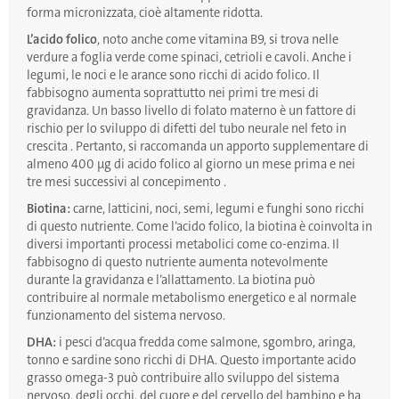
forma micronizzata, cioè altamente ridotta.
L’acido folico
, noto anche come vitamina B9, si trova nelle
verdure a foglia verde come spinaci, cetrioli e cavoli. Anche i
legumi, le noci e le arance sono ricchi di acido folico. Il
fabbisogno aumenta soprattutto nei primi tre mesi di
gravidanza. Un basso livello di folato materno è un fattore di
rischio per lo sviluppo di difetti del tubo neurale nel feto in
crescita . Pertanto, si raccomanda un apporto supplementare di
almeno 400 µg di acido folico al giorno un mese prima e nei
tre mesi successivi al concepimento .
Biotina:
carne, latticini, noci, semi, legumi e funghi sono ricchi
di questo nutriente. Come l’acido folico, la biotina è coinvolta in
diversi importanti processi metabolici come co-enzima. Il
fabbisogno di questo nutriente aumenta notevolmente
durante la gravidanza e l’allattamento. La biotina può
contribuire al normale metabolismo energetico e al normale
funzionamento del sistema nervoso.
DHA:
i pesci d’acqua fredda come salmone, sgombro, aringa,
tonno e sardine sono ricchi di DHA. Questo importante acido
grasso omega-3 può contribuire allo sviluppo del sistema
nervoso, degli occhi, del cuore e del cervello del bambino e ha