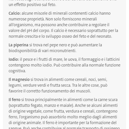
un effetto positivo sul feto.
Calcio:
alcune miscele di minerali contenenti calcio hanno
numerose proprietà. Non solo forniscono minerali
all’organismo, ma possono anche contribuire a regolare il
valore del pH del corpo. Il calcio è necessario soprattutto per la
normale crescita e lo sviluppo osseo del feto e del neonato.
La piperina
si trova nel pepe nero e può aumentare la
biodisponibilità di vari micronutrienti.
Iodio:
il pesce e i frutti di mare, le uova, il formaggio e i latticini
contengono molto iodio. Può contribuire alla normale funzione
cognitiva.
Il magnesio
si trova in alimenti come cereali, noci, semi,
legumi, verdure verdi e frutta secca. Tra le altre cose, può
favorire il corretto funzionamento dei muscoli.
Il ferro
si trova principalmente in alimenti come la carne scura
(soprattutto fegato, manzo e maiale). Anche se alcuni alimenti
di origine vegetale, come frutta, verdura e cereali, contengono
ferro, l’organismo può assorbirlo molto meglio dagli alimenti
di origine animale. Il ferro è importante per la formazione del
sangue. Può anche contribuire al normale trasporto di ossigeno