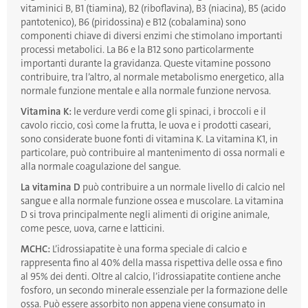
vitaminici B, B1 (tiamina), B2 (riboflavina), B3 (niacina), B5 (acido
pantotenico), B6 (piridossina) e B12 (cobalamina) sono
componenti chiave di diversi enzimi che stimolano importanti
processi metabolici. La B6 e la B12 sono particolarmente
importanti durante la gravidanza. Queste vitamine possono
contribuire, tra l’altro, al normale metabolismo energetico, alla
normale funzione mentale e alla normale funzione nervosa.
Vitamina K:
le verdure verdi come gli spinaci, i broccoli e il
cavolo riccio, così come la frutta, le uova e i prodotti caseari,
sono considerate buone fonti di vitamina K. La vitamina K1, in
particolare, può contribuire al mantenimento di ossa normali e
alla normale coagulazione del sangue.
La vitamina D
può contribuire a un normale livello di calcio nel
sangue e alla normale funzione ossea e muscolare. La vitamina
D si trova principalmente negli alimenti di origine animale,
come pesce, uova, carne e latticini.
MCHC:
L’idrossiapatite è una forma speciale di calcio e
rappresenta fino al 40% della massa rispettiva delle ossa e fino
al 95% dei denti. Oltre al calcio, l’idrossiapatite contiene anche
fosforo, un secondo minerale essenziale per la formazione delle
ossa. Può essere assorbito non appena viene consumato in