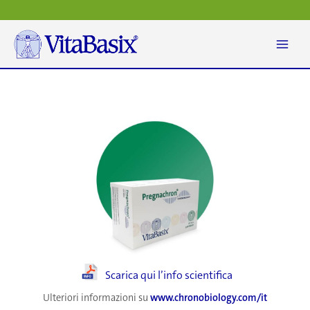
Vai
al
contenuto
Scarica qui l’info scientifica
Ulteriori informazioni su
www.chronobiology.com/it