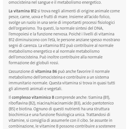
omocisteina nel sangue e il metabolismo energetico.
La vitamina B12
si trova negli alimenti di origine animale come
pesce, carne, uova e frutti di mare. Insieme all’acido folico,
svolge un ruolo in una serie di importanti processi fisiologici
dell’organismo. Tra questi, la normale sintesi del DNA,
l’emopoiesi e la funzione nervosa. Poiché i livelli di vitamina
B12 diminuiscono con l’età, le persone anziane spesso mostrano
segni di carenza. La vitamina B12 può contribuire al normale
metabolismo energetico e al normale metabolismo
dell’omocisteina. Può inoltre contribuire alla normale
formazione dei globuli rossi.
L’assunzione di
vitamina B6
può anche favorire il normale
metabolismo dell’omocisteina e contribuire a un sistema
immunitario normale. Questa vitamina si trova in quasi tutti
gli alimenti animali e vegetali.
Il
complesso vitaminico B
comprende anche: tiamina (B1),
riboflavina (B2), niacina/niacinamide (B3), acido pantotenico
(B5) e biotina. Ognuno di questi nutrienti ha una struttura
biochimica e una funzione fisiologica unica. Trattandosi di
vitamine, si consiglia di assumerle con il cibo. Se assunte in
combinazione, le vitamine B possono contribuire a sostenere