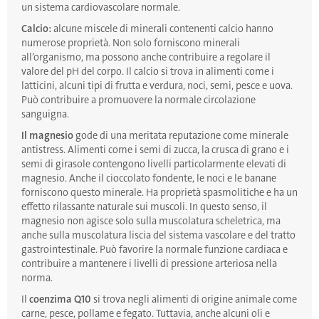
un sistema cardiovascolare normale.
Calcio:
alcune miscele di minerali contenenti calcio hanno
numerose proprietà. Non solo forniscono minerali
all’organismo, ma possono anche contribuire a regolare il
valore del pH del corpo. Il calcio si trova in alimenti come i
latticini, alcuni tipi di frutta e verdura, noci, semi, pesce e uova.
Può contribuire a promuovere la normale circolazione
sanguigna.
Il magnesio
gode di una meritata reputazione come minerale
antistress. Alimenti come i semi di zucca, la crusca di grano e i
semi di girasole contengono livelli particolarmente elevati di
magnesio. Anche il cioccolato fondente, le noci e le banane
forniscono questo minerale. Ha proprietà spasmolitiche e ha un
effetto rilassante naturale sui muscoli. In questo senso, il
magnesio non agisce solo sulla muscolatura scheletrica, ma
anche sulla muscolatura liscia del sistema vascolare e del tratto
gastrointestinale. Può favorire la normale funzione cardiaca e
contribuire a mantenere i livelli di pressione arteriosa nella
norma.
Il
coenzima Q10
si trova negli alimenti di origine animale come
carne, pesce, pollame e fegato. Tuttavia, anche alcuni oli e