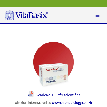
Vai
al
contenuto
Scarica qui l’info scientifica
Ulteriori informazioni su
www.chronobiology.com/it