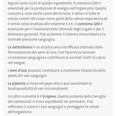
legumi sono ricchi di questo ingrediente. Il coenzima Q10 è
essenziale per la produzione di energia nell’organismo. Questo
coenzima, noto anche come ubichinone, è attivo in tutte le
cellule viventi del corpo come parte della catena respiratoria ed
è simile nella struttura alle vitamine E e K. Il
coenzima Q10
è
essenziale per il funzionamento ottimale degli organi e per il
benessere generale. Può sostenere il sistema immunitario e la
normale pressione sanguigna.
La nattochinasi
è un enzima unico ed efficace ottenuto dalla
fermentazione dei semi di soia. Può favorire la normale
circolazione sanguigna e contribuire ai normali livelli di calcio
nel sangue.
I semi d’uva
possono contribuire a mantenere l’elasticità delle
pareti dei vasi sanguigni.
La piperina
si trova nel pepe nero e può aumentare la
biodisponibilità di vari micronutrienti.
Un altro nutriente è il
licopene.
Questa sostanza della famiglia
dei carotenoidi si trova soprattutto nei pomodori. Può
rafforzare il cuore e i vasi sanguigni e proteggere le cellule
dell’organismo.