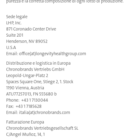
purezza e la corretta composizione di ogni lotto di produzione.
Sede legale
LHP, Inc.
871 Coronado Center Drive
Suite 201
Henderson, NV 89052
U.S.A
Email: office(at)longevityhealthgroup.com
Distribuzione e logistica in Europa
Chronobrands Vertriebs GmbH
Leopold-Ungar-Platz 2
Spaces Square One, Stiege 2, 1. Stock
1190 Vienna, Austria
ATU77257013, FN 555680 b
Phone: +43 1 7130044
Fax: +43 1 7185628
Email: italia(at)chronobrands.com
Fatturazione Europa
Chronobrands Vertriebsgesellschaft SL
C/Angel Muñoz, 14, 1