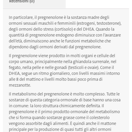
Recensioni (0)
In particolare, il pregnenolone è la sostanza madre degli
ormoni sessuali maschili e femminili (estrogeni, testosterone),
degli ormoni dello stress (cortisolo) e del DHEA. Quando la
quantità di pregnenolone endogeno diminuisce con l’avanzare
dell’età, diminuiscono anche le funzioni metaboliche che
dipendono dagli ormoni derivati dal pregnenolone.
Il pregnenolone viene prodotto in molti organi e cellule del
corpo umano, principalmente nella ghiandola surrenale, nel
fegato, nella pelle e nelle gonadi (testicoli e ovaie). Come il
DHEA, segue un ritmo giornaliero, con livelli massimi intorno
alle 8 del mattino e livelli molto bassi poco prima di
mezzanotte.
Il metabolismo del pregnenolone è molto complesso. Tutte le
sostanze di questa categoria ormonale di base hanno una cosa
in comune: la loro struttura chimicamente definita. Il
pregnenolone è il primo prodotto ormonale del metabolismo
che si forma quando sostanze grasse come il colesterolo
vengono assorbite dagli alimenti. È quindi anche il mattone
principale per la produzione di quasi tutti gli altri ormoni