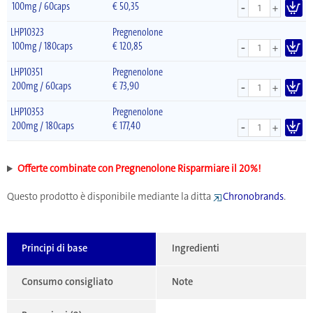
-
100mg / 60caps
€
50,35
+
LHP10323
Pregnenolone
-
100mg / 180caps
€
120,85
+
LHP10351
Pregnenolone
-
200mg / 60caps
€
73,90
+
LHP10353
Pregnenolone
-
200mg / 180caps
€
177,40
+
Offerte combinate con Pregnenolone Risparmiare il 20%!
Questo prodotto è disponibile mediante la ditta
Chronobrands
.
Principi di base
Ingredienti
Consumo consigliato
Note