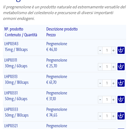
Il pregnenolone è un prodotto naturale ed estremamente versatile del
metabolismo del colesterolo e precursore di diversi importanti
ormoni endogeni.
Nº. prodotto
Descrizione prodotto
Contenuto / Quantità
Prezzo
LHP10343
Pregnenolone
-
15mg / 180caps
€
46,10
+
LHP10311
Pregnenolone
-
30mg / 60caps
€
25,70
+
LHP10313
Pregnenolone
-
30mg / 180caps
€
61,70
+
LHP10331
Pregnenolone
-
50mg / 60caps
€
31,10
+
LHP10333
Pregnenolone
-
50mg / 180caps
€
74,65
+
LHP10321
Pregnenolone