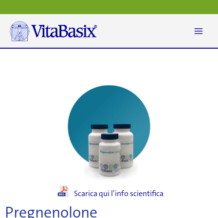
Vai
al
contenuto
Scarica qui l’info scientifica
Pregnenolone