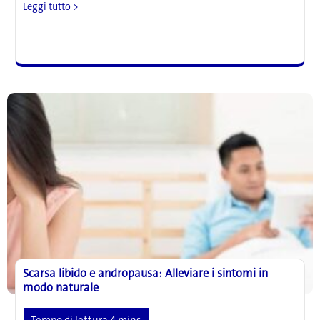
La
Leggi tutto >
prevalenza
di
estrogeni
negli
uomini
aumenta
il
rischio
di
problemi
alla
prostata
e
altro
ancora
Scarsa libido e andropausa: Alleviare i sintomi in
modo naturale