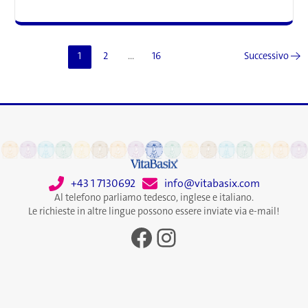
scientificamente
provati
1
2
…
16
Successivo
→
+43 1 7130692
info@vitabasix.com
Al telefono parliamo tedesco, inglese e italiano.
Le richieste in altre lingue possono essere inviate via e-mail!
Facebook
Instagram