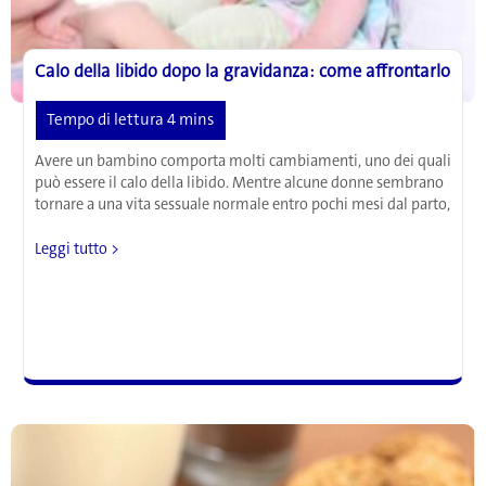
Calo della libido dopo la gravidanza: come affrontarlo
Avere un bambino comporta molti cambiamenti, uno dei quali
può essere il calo della libido. Mentre alcune donne sembrano
tornare a una vita sessuale normale entro pochi mesi dal parto,
Calo
Leggi tutto >
della
libido
dopo
la
gravidanza:
come
affrontarlo