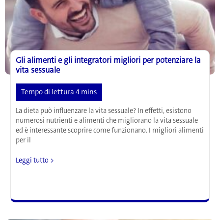
Gli alimenti e gli integratori migliori per potenziare la
vita sessuale
La dieta può influenzare la vita sessuale? In effetti, esistono
numerosi nutrienti e alimenti che migliorano la vita sessuale
ed è interessante scoprire come funzionano. I migliori alimenti
per il
Gli
Leggi tutto >
alimenti
e
gli
integratori
migliori
per