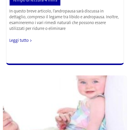
In questo breve articolo, l’andropausa sarà discussa in
dettaglio, compreso il legame tra libido e andropausa. Inoltre,
esamineremo i vari rimedi naturali che possono essere
utilizzati per ridurre o eliminare
Scarsa
Leggi tutto >
libido
e
andropausa:
Alleviare
i
sintomi
in
modo
naturale