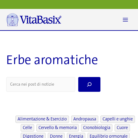
Vai
al
contenuto
Erbe aromatiche
S
e
a
r
c
h
Alimentazione & Esercizio
Andropausa
Capelli e unghie
Celle
Cervello & memoria
Cronobiologia
Cuore
Digestione
Donne
Energia
Equilibrio ormonale