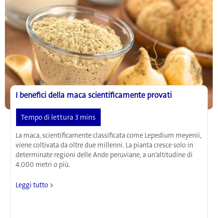
I benefici della maca scientificamente provati
La maca, scientificamente classificata come Lepedium meyenii,
viene coltivata da oltre due millenni. La pianta cresce solo in
determinate regioni delle Ande peruviane, a un’altitudine di
4.000 metri o più.
I
Leggi tutto >
benefici
della
maca