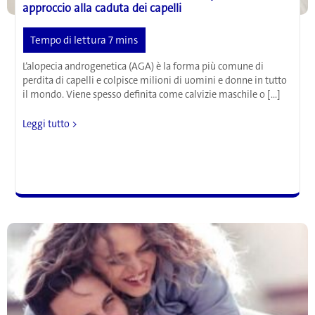
approccio alla caduta dei capelli
L’alopecia androgenetica (AGA) è la forma più comune di
perdita di capelli e colpisce milioni di uomini e donne in tutto
il mondo. Viene spesso definita come calvizie maschile o […]
La
Leggi tutto >
medicina
tradizionale
cinese
come
possibile
nuovo
approccio
alla
caduta
dei
capelli