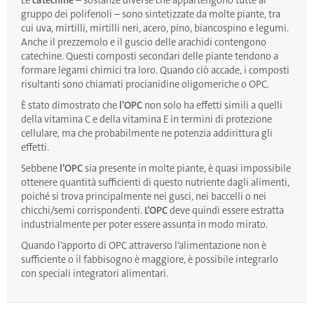
Le
catechine
– sostanze diverse che appartengono tutte al
gruppo dei polifenoli – sono sintetizzate da molte piante, tra
cui uva, mirtilli, mirtilli neri, acero, pino, biancospino e legumi.
Anche il prezzemolo e il guscio delle arachidi contengono
catechine. Questi composti secondari delle piante tendono a
formare legami chimici tra loro. Quando ciò accade, i composti
risultanti sono chiamati procianidine oligomeriche o OPC.
È stato dimostrato che
l’OPC
non solo ha effetti simili a quelli
della vitamina C e della vitamina E in termini di protezione
cellulare, ma che probabilmente ne potenzia addirittura gli
effetti.
Sebbene
l’OPC
sia presente in molte piante, è quasi impossibile
ottenere quantità sufficienti di questo nutriente dagli alimenti,
poiché si trova principalmente nei gusci, nei baccelli o nei
chicchi/semi corrispondenti.
L’OPC
deve quindi essere estratta
industrialmente per poter essere assunta in modo mirato.
Quando l’apporto di OPC attraverso l’alimentazione non è
sufficiente o il fabbisogno è maggiore, è possibile integrarlo
con speciali integratori alimentari.