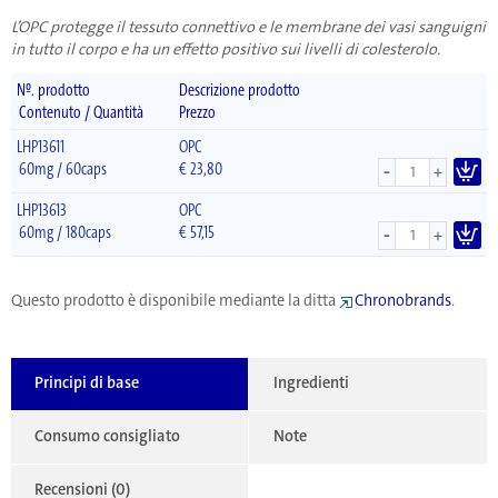
L’OPC protegge il tessuto connettivo e le membrane dei vasi sanguigni
in tutto il corpo e ha un effetto positivo sui livelli di colesterolo.
Nº. prodotto
Descrizione prodotto
Contenuto / Quantità
Prezzo
LHP13611
OPC
-
60mg / 60caps
€
23,80
+
LHP13613
OPC
-
60mg / 180caps
€
57,15
+
Questo prodotto è disponibile mediante la ditta
Chronobrands
.
Principi di base
Ingredienti
Consumo consigliato
Note
Recensioni (0)