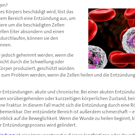
gen?
es Körpers beschädigt wird, löst das
em Bereich eine Entzündung aus, um
iere um die beschädigten Zellen
ellen Eiter absondern und einen
durchlaufen, können sie den
innen.
e jedoch gehemmt werden, wenn die
nicht durch die Schwellung oder
Körper produziert, geschützt würden.
 zum Problem werden, wenn die Zellen heilen und die Entzündung
on Entzündungen: akute und chronische. Bei einer akuten Entzündu
n vorübergehenden oder kurzzeitigen körperlichen Zustand, beis
ne Fraktur. In diesem Fall macht sich die Entzündung durch eine 
bemerkbar. Der entzündete Bereich ist außerdem schmerzhaft – 
nblick auf die Beweglichkeit. Wenn die Wunde zu heilen beginnt, k
 Entzündungsprozess wird gelindert.