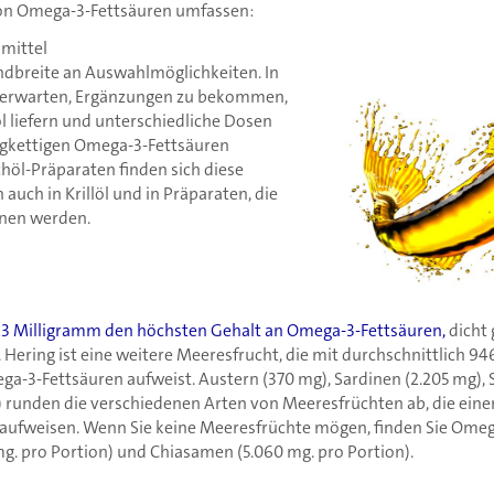
von Omega-3-Fettsäuren umfassen:
mittel
andbreite an Auswahlmöglichkeiten. In
e erwarten, Ergänzungen zu bekommen,
l liefern und unterschiedliche Dosen
gkettigen Omega-3-Fettsäuren
chöl-Präparaten finden sich diese
 auch in Krillöl und in Präparaten, die
nen werden.
23 Milligramm den höchsten Gehalt an Omega-3-Fettsäuren,
dicht 
 Hering ist eine weitere Meeresfrucht, die mit durchschnittlich 9
a-3-Fettsäuren aufweist. Austern (370 mg), Sardinen (2.205 mg), 
) runden die verschiedenen Arten von Meeresfrüchten ab, die ein
aufweisen. Wenn Sie keine Meeresfrüchte mögen, finden Sie Omeg
mg. pro Portion) und Chiasamen (5.060 mg. pro Portion).