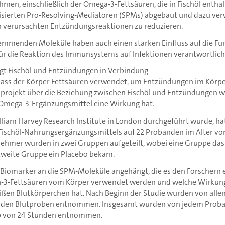
hmen, einschließlich der Omega-3-Fettsäuren, die in Fischöl enthal
isierten Pro-Resolving-Mediatoren (SPMs) abgebaut und dazu ver
n verursachten Entzündungsreaktionen zu reduzieren.
mmenden Moleküle haben auch einen starken Einfluss auf die Fu
für die Reaktion des Immunsystems auf Infektionen verantwortlich
ngt Fischöl und Entzündungen in Verbindung
 dass der Körper Fettsäuren verwendet, um Entzündungen im Körper
projekt über die Beziehung zwischen Fischöl und Entzündungen wo
 Omega-3-Ergänzungsmittel eine Wirkung hat.
lliam Harvey Research Institute in London durchgeführt wurde, hat
ischöl-Nahrungsergänzungsmittels auf 22 Probanden im Alter von 
nehmer wurden in zwei Gruppen aufgeteilt, wobei eine Gruppe da
 zweite Gruppe ein Placebo bekam.
 Biomarker an die SPM-Moleküle angehängt, die es den Forschern 
a-3-Fettsäuren vom Körper verwendet werden und welche Wirkung 
ißen Blutkörperchen hat. Nach Beginn der Studie wurden von alle
nden Blutproben entnommen. Insgesamt wurden von jedem Proba
b von 24 Stunden entnommen.