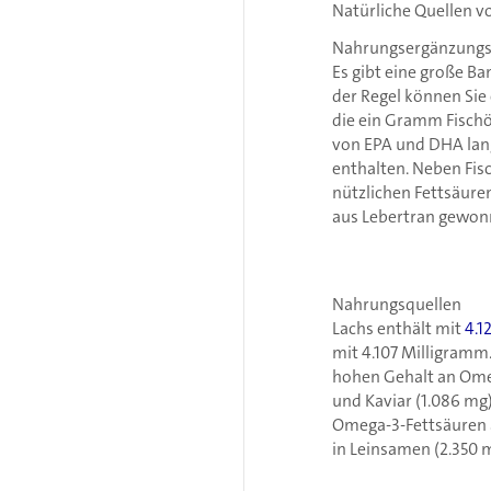
Natürliche Quellen 
Nahrungsergänzungs
Es gibt eine große B
der Regel können Si
die ein Gramm Fischö
von EPA und DHA lan
enthalten. Neben Fis
nützlichen Fettsäuren
aus Lebertran gewon
Nahrungsquellen
Lachs enthält mit
4.1
mit 4.107 Milligramm.
hohen Gehalt an Omeg
und Kaviar (1.086 mg
Omega-3-Fettsäuren 
in Leinsamen (2.350 