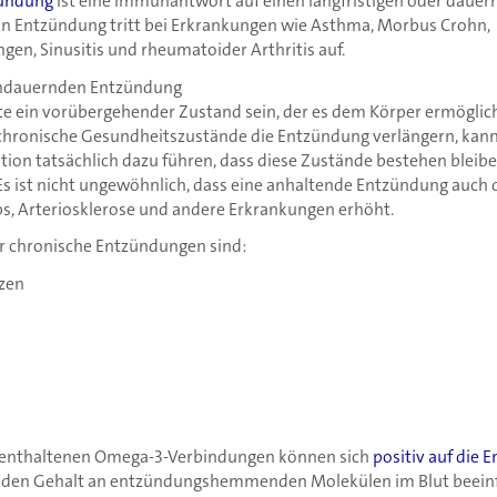
zündung
ist eine Immunantwort auf einen langfristigen oder dauer
on Entzündung tritt bei Erkrankungen wie Asthma, Morbus Crohn,
gen, Sinusitis und rheumatoider Arthritis auf.
andauernden Entzündung
te ein vorübergehender Zustand sein, der es dem Körper ermöglicht
chronische Gesundheitszustände die Entzündung verlängern, kann
ion tatsächlich dazu führen, dass diese Zustände bestehen bleibe
s ist nicht ungewöhnlich, dass eine anhaltende Entzündung auch da
s, Arteriosklerose und andere Erkrankungen erhöht.
r chronische Entzündungen sind:
zen
in enthaltenen Omega-3-Verbindungen können sich
positiv auf die 
 den Gehalt an entzündungshemmenden Molekülen im Blut beeinf