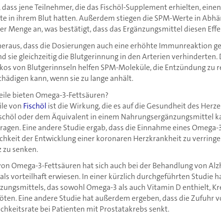
, dass jene Teilnehmer, die das Fischöl-Supplement erhielten, einen
e in ihrem Blut hatten. Außerdem stiegen die SPM-Werte in Abhä
er Menge an, was bestätigt, dass das Ergänzungsmittel diesen Effe
heraus, dass die Dosierungen auch eine erhöhte Immunreaktion g
 sie gleichzeitig die Blutgerinnung in den Arterien verhinderten.
ikos von Blutgerinnseln helfen SPM-Moleküle, die Entzündung zu r
hädigen kann, wenn sie zu lange anhält.
eile bieten Omega-3-Fettsäuren?
ile von
Fischöl
ist die Wirkung, die es auf die Gesundheit des Herze
chöl oder dem Äquivalent in einem Nahrungsergänzungsmittel k
ragen. Eine andere Studie ergab, dass die Einnahme eines Omega
ichkeit der Entwicklung einer koronaren Herzkrankheit zu verringe
z zu senken.
 von Omega-3-Fettsäuren hat sich auch bei der Behandlung von Al
s vorteilhaft erwiesen. In einer kürzlich durchgeführten Studie h
ungsmittels, das sowohl Omega-3 als auch Vitamin D enthielt, Kr
öten. Eine andere Studie hat außerdem ergeben, dass die Zufuhr 
ichkeitsrate bei Patienten mit Prostatakrebs senkt.