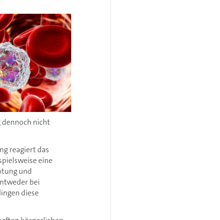
 dennoch nicht
ng reagiert das
pielsweise eine
Rötung und
entweder bei
lingen diese