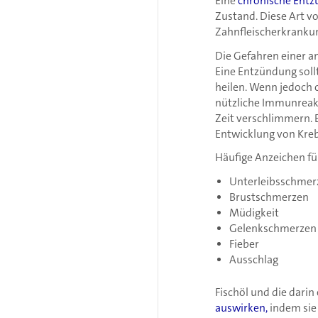
Eine
chronische Ent
Zustand. Diese Art v
Zahnfleischerkrankun
Die Gefahren einer 
Eine Entzündung soll
heilen. Wenn jedoch 
nützliche Immunreakt
Zeit verschlimmern. E
Entwicklung von Kreb
Häufige Anzeichen fü
Unterleibsschmer
Brustschmerzen
Müdigkeit
Gelenkschmerzen
Fieber
Ausschlag
Fischöl und die dar
auswirken,
indem sie