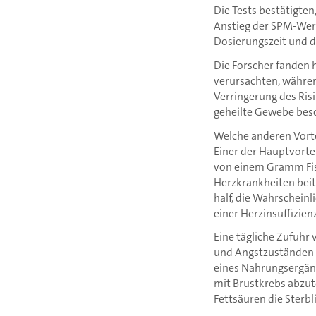
Die Tests bestätigten
Anstieg der SPM-Wert
Dosierungszeit und d
Die Forscher fanden 
verursachten, während
Verringerung des Ris
geheilte Gewebe besc
Welche anderen Vort
Einer der Hauptvorte
von einem Gramm Fis
Herzkrankheiten beit
half, die Wahrscheinl
einer Herzinsuffizien
Eine tägliche Zufuhr
und Angstzuständen al
eines Nahrungsergänz
mit Brustkrebs abzut
Fettsäuren die Sterbl