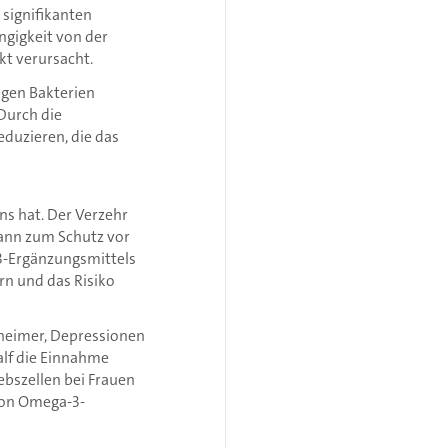
 signifikanten
ngigkeit von der
kt verursacht.
egen Bakterien
 Durch die
eduzieren, die das
ns hat. Der Verzehr
ann zum Schutz vor
-3-Ergänzungsmittels
rn und das Risiko
zheimer, Depressionen
alf die Einnahme
ebszellen bei Frauen
von Omega-3-