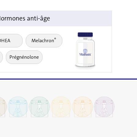
ormones anti-âge
®
DHEA
Melachron
Prégnénolone