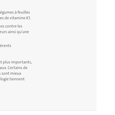
légumes à feuilles
es de vitamine K1.
es contre les
eurs ainsi qu’une
férents
nt plus importants,
ux. Certains de
es sont mieux
ologie tiennent