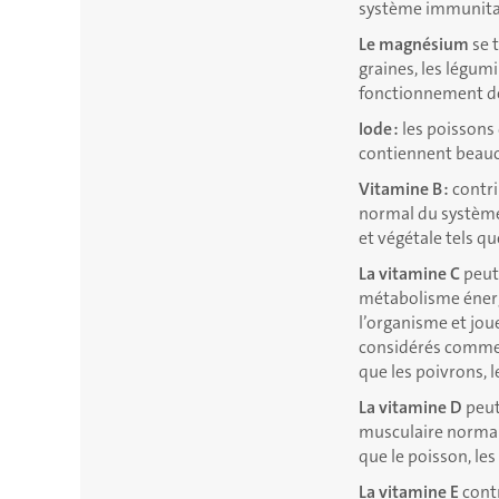
système immunitair
Le magnésium
se t
graines, les légum
fonctionnement d
Iode :
les poissons 
contiennent beauco
Vitamine B :
contri
normal du système
et végétale tels qu
La vitamine C
peut
métabolisme énerg
l’organisme et jou
considérés comme 
que les poivrons, l
La vitamine D
peut
musculaire normale
que le poisson, les 
La vitamine E
contr