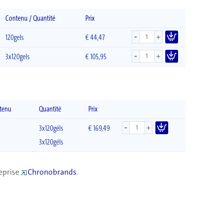
Contenu / Quantité
Prix
-
+
120gels
€
44,47
-
+
3x120gels
€
105,95
tenu
Quantité
Prix
-
+
3x120géls
€ 169,49
3x120géls
reprise
Chronobrands
.