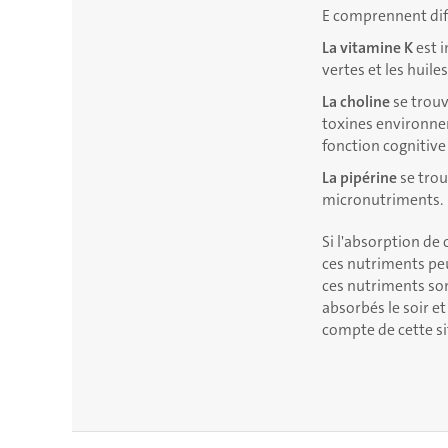
E comprennent diff
La vitamine K
est i
vertes et les huil
La choline
se trouv
toxines environnem
fonction cognitive
La pipérine
se trou
micronutriments.
Si l'absorption de 
ces nutriments pe
ces nutriments son
absorbés le soir e
compte de cette si