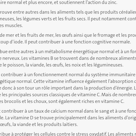
e normal et plus encore, et soutiennent l’action du zinc.
rouve entre autres dans les aliments tels que les produits céréaliers
ineuses, les légumes verts et les fruits secs. Il peut notamment co
es muscles.
de mer et les fruits de mer, les œufs ainsi que le fromage et les prod
up d’iode. Il peut contribuer à une fonction cognitive normale.
bue entre autres à un métabolisme énergétique normal et à un f
 nerveux. Les vitamines B se trouvent dans de nombreux aliments
e le poisson, la viande, les œufs, les noix et les légumineuses.
 contribuer à un fonctionnement normal du système immunitaire a
étique normal. Cette vitamine influence également l’absorption d
e donc à son tour un rôle important dans la production d’énergie.
les principales sources classiques de vitamine C. Mais de nombre
es brocolis et les choux, sont également riches en vitamine C.
 contribuer à un taux de calcium normal dans le sang et à une fon
. La vitamine D se trouve principalement dans les aliments d’orig
œufs, la viande et les produits laitiers.
ibue à protéger les cellules contre le stress oxydatif. Les aliments