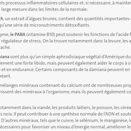
ls processus inflammatoires cellulaires et, si nécessaire, à mainten
e large mesure dans les limites de la normale.
ch
, un extrait d’algues brunes, contient des quantités importantes d
 qu’une série de micronutriments détoxifiants.
zyme,
le PABA
(vitamine B10) peut soutenir les fonctions de l’acide f
régulateur de stress. On la trouve notamment dans la levure, les a
vache.
miana
sont plus qu’un simple aphrodisiaque végétal d’Amérique du 
lement une forte libido, mais peuvent également aider le corps à 
e et en endurance. Certains composants de la damiana peuvent en
héant.
 mélanges minéraux contenant du calcium ont de nombreuses prop
nissent des minéraux à l’organisme, mais ils peuvent également co
tamment dans la viande, les produits laitiers, le poisson, les céré
s noix. Il peut contribuer à une synthèse normale de l’ADN et sout
 D’autres minéraux, tels que le cuivre, le sélénium, le manganèse, l
cessaires pour favoriser un niveau d’énergie normal, améliorer le