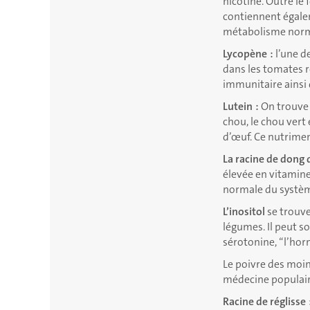
nicotine. Outre le 
contiennent égale
métabolisme norma
Lycopène :
l’une d
dans les tomates r
immunitaire ainsi q
Lutein :
On trouve 
chou, le chou vert
d’œuf. Ce nutriment
La racine de dong 
élevée en vitamine
normale du systèm
L’inositol
se trouve
légumes. Il peut s
sérotonine, “l’ho
Le poivre des moi
médecine populaire 
Racine de réglisse 