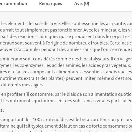
consommation
Remarques
Avis (0)
les éléments de base de la vie. Elles sont essentielles à la santé, car
urrait tout simplement pas fonctionner. Avec les minéraux, les v
lupart des réactions chimiques qui se produisent dans le corps. Les
néraux sont souvent à l’origine de nombreux troubles. Certaines 
euvent s’accumuler pendant des années sans que l’on s’en rende
es minéraux sont considérés comme des biocatalyseurs. Il en va g
mes, les co-enzymes, les acides aminés, les acides gras végétaux,
res et d’autres composants alimentaires essentiels, tandis que l
nutriments extraits des plantes) peuvent imiter, même si c’est s
e différents messagers.
 en profiter s’il consomme, par le biais de son alimentation quotid
 les nutriments qui fournissent des substances vitales particuliè
s :
s important des 400 caroténoïdes est le bêta-carotène, un précurs
itamine qui fait typiquement défaut en cas de forte consommation