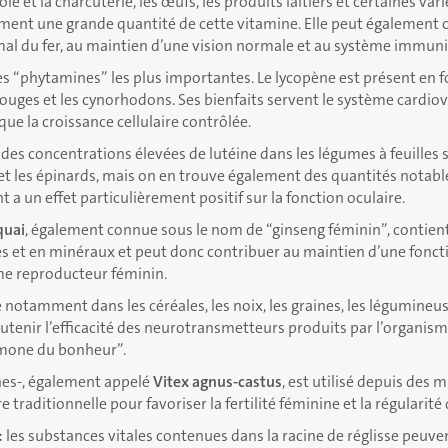
foie et la charcuterie, les œufs, les produits laitiers et certaines va
ment une grande quantité de cette vitamine. Elle peut également 
l du fer, au maintien d’une vision normale et au système immunit
es “phytamines” les plus importantes. Le lycopène est présent en 
ouges et les cynorhodons. Ses bienfaits servent le système cardiov
ue la croissance cellulaire contrôlée.
des concentrations élevées de lutéine dans les légumes à feuille
 et les épinards, mais on en trouve également des quantités notabl
 a un effet particulièrement positif sur la fonction oculaire.
quai
, également connue sous le nom de “ginseng féminin”, contien
s et en minéraux et peut donc contribuer au maintien d’une foncti
e reproducteur féminin.
 notamment dans les céréales, les noix, les graines, les légumineuses
outenir l’efficacité des neurotransmetteurs produits par l’organis
rmone du bonheur”.
nes-, également appelé
Vitex agnus-castus
, est utilisé depuis des m
traditionnelle pour favoriser la fertilité féminine et la régularité 
:
les substances vitales contenues dans la racine de réglisse peuve