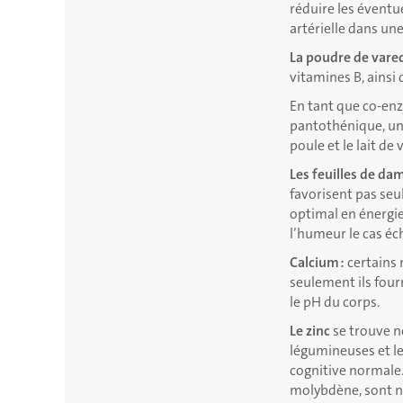
réduire les éventue
artérielle dans un
La poudre de vare
vitamines B, ainsi
En tant que co-en
pantothénique, un 
poule et le lait de 
Les feuilles de da
favorisent pas seu
optimal en énergi
l’humeur le cas éc
Calcium :
certains
seulement ils four
le pH du corps.
Le zinc
se trouve no
légumineuses et le
cognitive normale.
molybdène, sont né