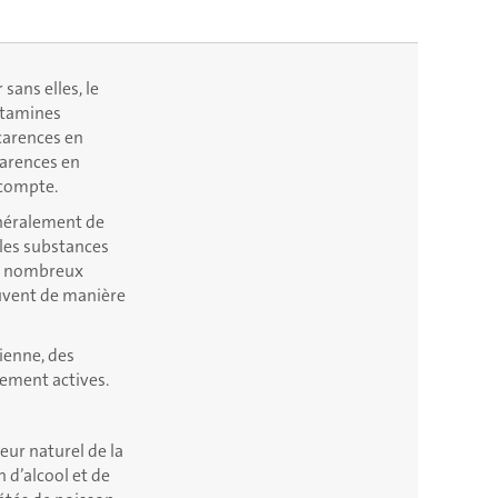
 sans elles, le
itamines
 carences en
carences en
 compte.
énéralement de
 les substances
es nombreux
ouvent de manière
ienne, des
rement actives.
eur naturel de la
 d’alcool et de