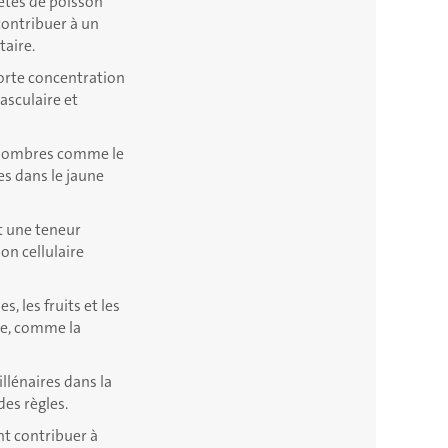
riétés de poisson
contribuer à un
aire.
forte concentration
asculaire et
s sombres comme le
es dans le jaune
t une teneur
on cellulaire
, les fruits et les
me, comme la
illénaires dans la
des règles.
nt contribuer à