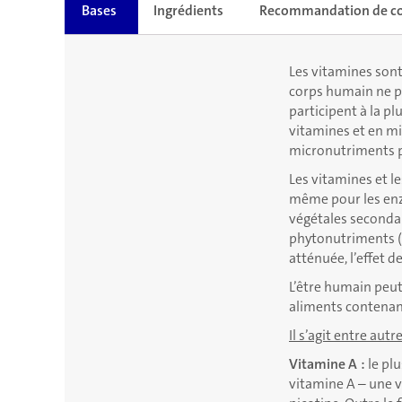
Bases
Ingrédients
Recommandation de 
Les vitamines sont 
corps humain ne po
participent à la p
vitamines et en mi
micronutriments p
Les vitamines et l
même pour les enzy
végétales secondai
phytonutriments (
atténuée, l’effet d
L’être humain peut
aliments contenant
Il s’agit entre autre
Vitamine A :
le plu
vitamine A – une v