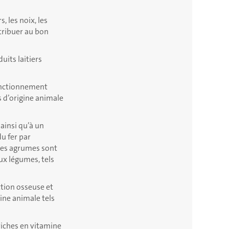
, les noix, les
ntribuer au bon
uits laitiers
onctionnement
 d’origine animale
insi qu’à un
u fer par
 Les agrumes sont
ux légumes, tels
ction osseuse et
ine animale tels
 riches en vitamine