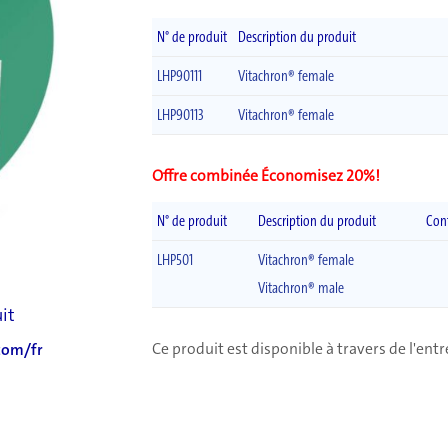
N° de produit
Description du produit
LHP90111
Vitachron® female
LHP90113
Vitachron® female
Offre combinée Économisez 20%!
N° de produit
Description du produit
Con
LHP501
Vitachron® female
Vitachron® male
uit
Ce produit est disponible à travers de l'ent
com/fr