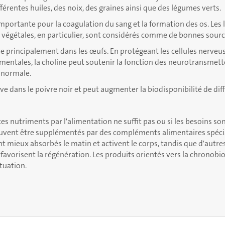
érentes huiles, des noix, des graines ainsi que des légumes verts.
mportante pour la coagulation du sang et la formation des os. Les 
es végétales, en particulier, sont considérés comme de bonnes sourc
e principalement dans les œufs. En protégeant les cellules nerveus
entales, la choline peut soutenir la fonction des neurotransmett
 normale.
ve dans le poivre noir et peut augmenter la biodisponibilité de dif
ces nutriments par l'alimentation ne suffit pas ou si les besoins so
uvent être supplémentés par des compléments alimentaires spécia
t mieux absorbés le matin et activent le corps, tandis que d'autr
t favorisent la régénération. Les produits orientés vers la chronobi
tuation.