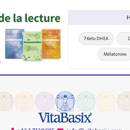
H
7 Keto DHEA
Mélatonine