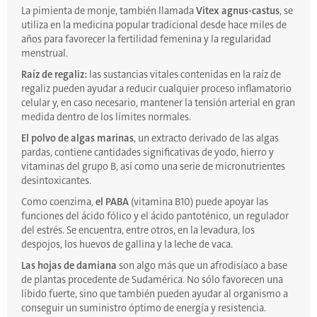
La pimienta de monje, también llamada
Vitex agnus-castus
, se
utiliza en la medicina popular tradicional desde hace miles de
años para favorecer la fertilidad femenina y la regularidad
menstrual.
Raíz de regaliz:
las sustancias vitales contenidas en la raíz de
regaliz pueden ayudar a reducir cualquier proceso inflamatorio
celular y, en caso necesario, mantener la tensión arterial en gran
medida dentro de los límites normales.
El polvo de algas marinas
, un extracto derivado de las algas
pardas, contiene cantidades significativas de yodo, hierro y
vitaminas del grupo B, así como una serie de micronutrientes
desintoxicantes.
Como coenzima,
el PABA
(vitamina B10) puede apoyar las
funciones del ácido fólico y el ácido pantoténico, un regulador
del estrés. Se encuentra, entre otros, en la levadura, los
despojos, los huevos de gallina y la leche de vaca.
Las hojas de damiana
son algo más que un afrodisíaco a base
de plantas procedente de Sudamérica. No sólo favorecen una
libido fuerte, sino que también pueden ayudar al organismo a
conseguir un suministro óptimo de energía y resistencia.