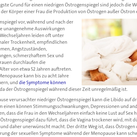
gste Grund für einen niedrigen Östrogenspiegel sind jedoch die 
 der Körper einer Frau die Produktion von Östrogen außer Östron 
enspiegel vor, während und nach der
le unangenehme Auswirkungen
 Wechseljahren leiden oft unter
naler Trockenheit, empfindlichen
lemen, Angstzuständen,
gen, schmerzhaftem Sex und
 Frauen durchlaufen die
Alter von etwa 52 Jahren auftreten.
Menopause kann bis zu acht Jahre
uern, und
die Symptome können
 da der Östrogenspiegel während dieser Zeit unregelmäßig ist.
use verursachter niedriger Östrogenspiegel kann die Libido auf d
um einen können Stimmungsschwankungen, Depressionen und and
, dass die Frau in den Wechseljahren einfach keine Lust auf Sex h
er Östrogenspiegel dazu führt, dass die Vagina trockener wird, mi
und daher unerwünscht macht. Der dritte Weg ist, dass Östrogen d
derung der sexuellen Symptome während der Menopause kann schwi