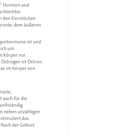
he“ Hormon und
schlechter
n den Eierstöcken
nrinde, dem äußeren
rogenhormone ist und
 sich um
om Körper nur
Östrogen ist Östron.
das im Körper von
rüste,
 auch für die
vollständig
gen neben unzähligen
stimuliert das
. Nach der Geburt