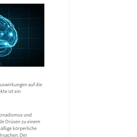
Auswirkungen auf die
te ist ein
ogonadismus und
nde Drüsen zu einem
äßige körperliche
Ursachen. Der