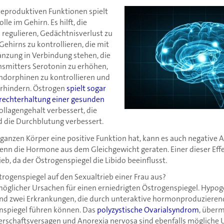
 reproduktiven Funktionen spielt
le im Gehirn. Es hilft, die
regulieren, Gedächtnisverlust zu
 Gehirns zu kontrollieren, die mit
lanzung in Verbindung stehen, die
smitters Serotonin zu erhöhen,
ndorphinen zu kontrollieren und
rhindern. Östrogen
spielt sogar
ufrechterhaltung einer gesunden
ollagengehalt verbessert, die
 die Durchblutung verbessert.
anzen Körper eine positive Funktion hat, kann es auch negative 
nn die Hormone aus dem Gleichgewicht geraten. Einer dieser Effek
ieb, da der Östrogenspiegel die Libido beeinflusst.
trogenspiegel auf den Sexualtrieb einer Frau aus?
l möglicher Ursachen für einen erniedrigten Östrogenspiegel. Hyp
ind zwei Erkrankungen, die durch unteraktive hormonproduziere
nspiegel führen können. Das
polyzystische Ovarialsyndrom
, überm
rschaftsversagen und Anorexia nervosa sind ebenfalls mögliche 