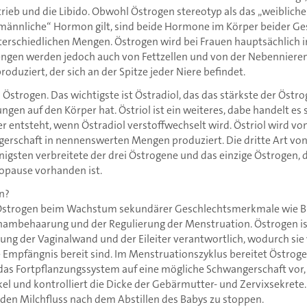
rieb und die Libido. Obwohl Östrogen stereotyp als das „weiblic
„männliche“ Hormon gilt, sind beide Hormone im Körper beider Ge
terschiedlichen Mengen. Östrogen wird bei Frauen hauptsächlich i
engen werden jedoch auch von Fettzellen und von der Nebenniere
roduziert, der sich an der Spitze jeder Niere befindet.
n Östrogen. Das wichtigste ist Östradiol, das das stärkste der Öst
gen auf den Körper hat. Östriol ist ein weiteres, dabe handelt es
er entsteht, wenn Östradiol verstoffwechselt wird. Östriol wird v
rschaft in nennenswerten Mengen produziert. Die dritte Art von 
nigsten verbreitete der drei Östrogene und das einzige Östrogen, 
opause vorhanden ist.
n?
ft Östrogen beim Wachstum sekundärer Geschlechtsmerkmale wie B
ambehaarung und der Regulierung der Menstruation. Östrogen ist
ung der Vaginalwand und der Eileiter verantwortlich, wodurch sie 
ie Empfängnis bereit sind. Im Menstruationszyklus bereitet Östro
as Fortpflanzungssystem auf eine mögliche Schwangerschaft vor, 
kel und kontrolliert die Dicke der Gebärmutter- und Zervixsekrete
 den Milchfluss nach dem Abstillen des Babys zu stoppen.