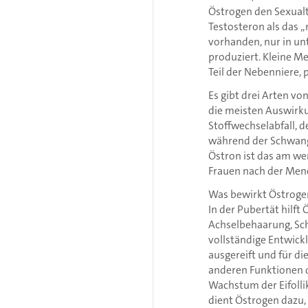
Östrogen den Sexualt
Testosteron als das 
vorhanden, nur in un
produziert. Kleine M
Teil der Nebenniere, p
Es gibt drei Arten vo
die meisten Auswirkun
Stoffwechselabfall, d
während der Schwange
Östron ist das am we
Frauen nach der Men
Was bewirkt Östroge
In der Pubertät hil
Achselbehaarung, Sch
vollständige Entwickl
ausgereift und für d
anderen Funktionen d
Wachstum der Eifolli
dient Östrogen dazu,