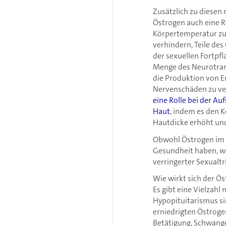
Zusätzlich zu diesen
Östrogen auch eine Rol
Körpertemperatur zu 
verhindern, Teile des
der sexuellen Fortpf
Menge des Neurotran
die Produktion von E
Nervenschäden zu ve
eine Rolle bei der A
Haut
, indem es den K
Hautdicke erhöht und
Obwohl Östrogen im g
Gesundheit haben, we
verringerter Sexualtr
Wie wirkt sich der Ös
Es gibt eine Vielzah
Hypopituitarismus s
erniedrigten Östroge
Betätigung, Schwange