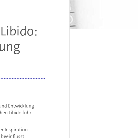
Libido:
dung
 und Entwicklung
en Libido führt.
r Inspiration
 beeinflusst