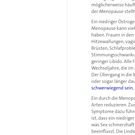
möglicherweise häufi
der Menopause stellt
Ein niedriger Östrog
Menopause kann vie
haben. Frauen in den
Hitzewallungen, vagi
Brüsten, Schlafprob
Stimmungsschwankun
geringer Libido. Alle
Wechseljahre, die im 
Der Übergang in die 
oder sogar länger da
schwerwiegend sein
,
Ein durch die Menopa
Arten reduzieren. Z
Symptome dazu führen
ist, dass ein niedrig
was Sex schmerzhaft 
beeinflusst. Die Lin