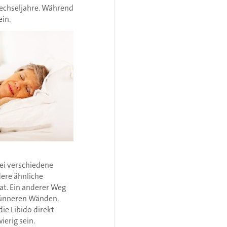
Wechseljahre. Während
ein.
rei verschiedene
ere ähnliche
at. Ein anderer Weg
t dünneren Wänden,
ie Libido direkt
erig sein.