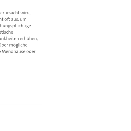
verursacht wird,
ht oft aus, um
ibungspflichtige
etische
rankheiten erhöhen,
 über mögliche
die Menopause oder