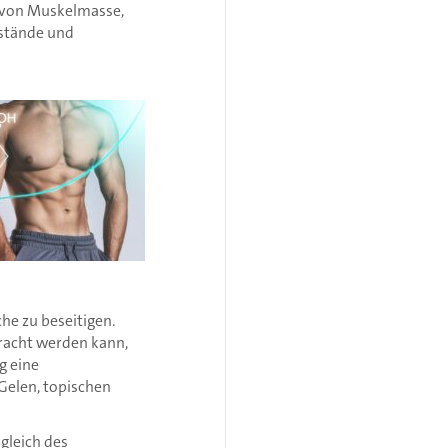
 von Muskelmasse,
stände und
he zu beseitigen.
racht werden kann,
g eine
Gelen, topischen
gleich des