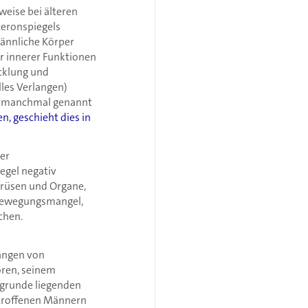
eise bei älteren
teronspiegels
männliche Körper
er innerer Funktionen
cklung und
les Verlangen)
nd manchmal genannt
 geschieht dies in
der
egel negativ
Drüsen und Organe,
 Bewegungsmangel,
chen.
hängen von
oren, seinem
grunde liegenden
etroffenen Männern