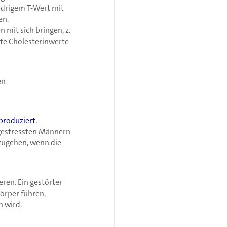
edrigem T-Wert mit
en.
 mit sich bringen, z.
te Cholesterinwerte
en
produziert.
 gestressten Männern
hzugehen, wenn die
ren. Ein gestörter
örper führen,
n wird.