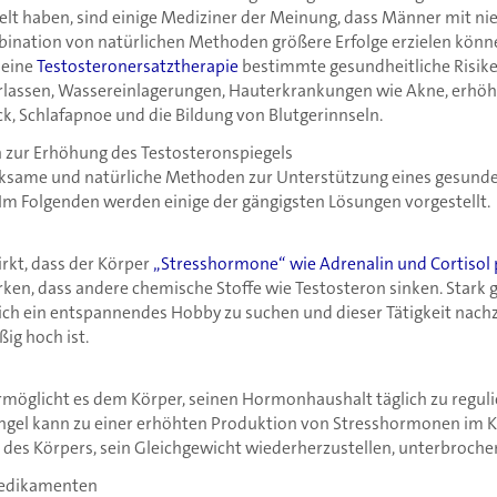
t haben, sind einige Mediziner der Meinung, dass Männer mit ni
bination von natürlichen Methoden größere Erfolge erzielen könn
 eine
Testosteronersatztherapie
bestimmte gesundheitliche Risiken
rlassen, Wassereinlagerungen, Hauterkrankungen wie Akne, erhöh
k, Schlafapnoe und die Bildung von Blutgerinnseln.
 zur Erhöhung des Testosteronspiegels
irksame und natürliche Methoden zur Unterstützung eines gesund
 Im Folgenden werden einige der gängigsten Lösungen vorgestellt.
rkt, dass der Körper
„Stresshormone“ wie Adrenalin und Cortisol 
en, dass andere chemische Stoffe wie Testosteron sinken. Stark
sich ein entspannendes Hobby zu suchen und dieser Tätigkeit nac
g hoch ist.
rmöglicht es dem Körper, seinen Hormonhaushalt täglich zu regulie
ngel kann zu einer erhöhten Produktion von Stresshormonen im K
des Körpers, sein Gleichgewicht wiederherzustellen, unterbroche
edikamenten