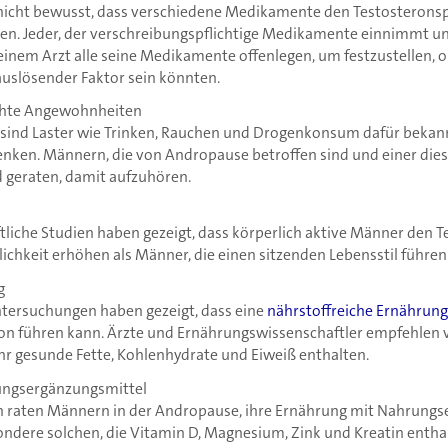
nicht bewusst, dass verschiedene Medikamente den Testosteronsp
n. Jeder, der verschreibungspflichtige Medikamente einnimmt u
seinem Arzt alle seine Medikamente offenlegen, um festzustellen,
auslösender Faktor sein könnten.
chte Angewohnheiten
 sind Laster wie Trinken, Rauchen und Drogenkonsum dafür bekann
enken. Männern, die von Andropause betroffen sind und einer di
d geraten, damit aufzuhören.
liche Studien haben gezeigt, dass körperlich aktive Männer den T
ichkeit erhöhen als Männer, die einen sitzenden Lebensstil führen
g
tersuchungen haben gezeigt, dass eine
nährstoffreiche Ernährung
n führen kann. Ärzte und Ernährungswissenschaftler empfehlen 
hr gesunde Fette, Kohlenhydrate und Eiweiß enthalten.
ungsergänzungsmittel
 raten Männern in der Andropause, ihre Ernährung mit Nahrungs
ondere solchen, die Vitamin D, Magnesium, Zink und Kreatin entha