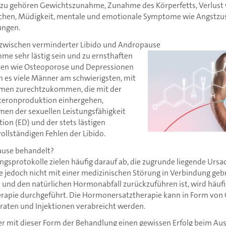
azu gehören Gewichtszunahme, Zunahme des Körperfetts, Verlust
hen, Müdigkeit, mentale und emotionale Symptome wie Angstzu
ngen.
wischen verminderter Libido und Andropause
e sehr lästig sein und zu ernsthaften
en wie Osteoporose und Depressionen
n es viele Männer am schwierigsten, mit
emen zurechtzukommen, die mit der
teronproduktion einhergehen,
emen der sexuellen Leistungsfähigkeit
tion (ED) und der stets lästigen
lständigen Fehlen der Libido.
ause behandelt?
gsprotokolle zielen häufig darauf ab, die zugrunde liegende Ursac
jedoch nicht mit einer medizinischen Störung in Verbindung geb
r und den natürlichen Hormonabfall zurückzuführen ist, wird häufi
rapie durchgeführt. Die Hormonersatztherapie kann in Form von 
raten und Injektionen verabreicht werden.
 mit dieser Form der Behandlung einen gewissen Erfolg beim Aus