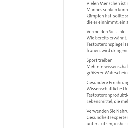
Vielen Menschen ist 
Mannes senken könne
kämpfen hat, sollte 
die er einnimmt, ein 
Vermeiden Sie schle
Wie bereits erwähnt,
Testosteronspiegel s
frönen, wird dringen
Sport treiben
Mehrere wissenschaft
größerer Wahrscheinl
Gesündere Ernährun
Wissenschaftliche Un
Testosteronproduktio
Lebensmittel, die me
Verwenden Sie Nahr
Gesundheitsexperten
unterstützen, insbes