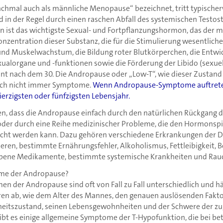
hmal auch als männliche Menopause“ bezeichnet, tritt typischerw
 in der Regel durch einen raschen Abfall des systemischen Testos
on ist das wichtigste Sexual- und Fortpflanzungshormon, das der 
onzentration dieser Substanz, die für die Stimulierung wesentlich
und Muskelwachstum, die Bildung roter Blutkörperchen, die Entwi
ualorgane und -funktionen sowie die Förderung der Libido (sexuel
ginnt nach dem 30. Die Andropause oder „Low-T“, wie dieser Zusta
doch nicht immer Symptome.
Wenn Andropause-Symptome auftreten,
erzigsten oder fünfzigsten Lebensjahr.
sen, dass die Andropause einfach durch den natürlichen Rückgang 
er durch eine Reihe medizinischer Probleme, die den Hormonspi
sacht werden kann. Dazu gehören verschiedene Erkrankungen der 
ren, bestimmte Ernährungsfehler, Alkoholismus, Fettleibigkeit,
bene Medikamente, bestimmte systemische Krankheiten und Rau
ome der Andropause?
en der Andropause sind oft von Fall zu Fall unterschiedlich und 
en ab, wie dem Alter des Mannes, den genauen auslösenden Fakt
eitszustand, seinen Lebensgewohnheiten und der Schwere der zu
bt es einige allgemeine Symptome der T-Hypofunktion, die bei b