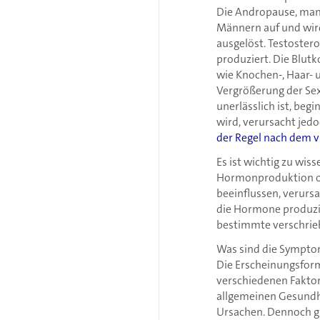
Die Andropause, manc
Männern auf und wird
ausgelöst. Testoster
produziert. Die Blutk
wie Knochen-, Haar- 
Vergrößerung der Sex
unerlässlich ist, be
wird, verursacht je
der Regel nach dem vi
Es ist wichtig zu wis
Hormonproduktion od
beeinflussen, verur
die Hormone produzie
bestimmte verschrie
Was sind die Sympt
Die Erscheinungsform
verschiedenen Faktor
allgemeinen Gesundh
Ursachen. Dennoch gi