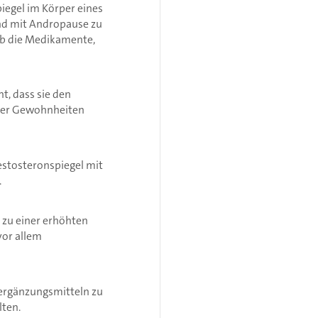
iegel im Körper eines
nd mit Andropause zu
 ob die Medikamente,
t, dass sie den
eser Gewohnheiten
estosteronspiegel mit
.
zu einer erhöhten
vor allem
ergänzungsmitteln zu
lten.