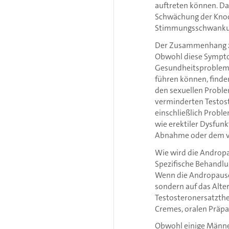
auftreten können. D
Schwächung der Knoc
Stimmungsschwanku
Der Zusammenhang z
Obwohl diese Symptom
Gesundheitsproblem
führen können, finde
den sexuellen Probl
verminderten Testos
einschließlich Probl
wie erektiler Dysfunk
Abnahme oder dem vol
Wie wird die Androp
Spezifische Behandlun
Wenn die Andropause 
sondern auf das Alte
Testosteronersatzthe
Cremes, oralen Präpa
Obwohl einige Männer