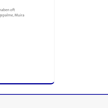
 haben oft
ägepalme, Muira