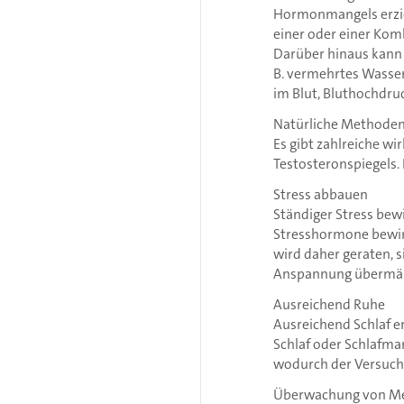
Hormonmangels erziel
einer oder einer Kom
Darüber hinaus kann
B. vermehrtes Wasse
im Blut, Bluthochdruc
Natürliche Methoden
Es gibt zahlreiche w
Testosteronspiegels.
Stress abbauen
Ständiger Stress bewi
Stresshormone bewirk
wird daher geraten, 
Anspannung übermäßi
Ausreichend Ruhe
Ausreichend Schlaf e
Schlaf oder Schlafma
wodurch der Versuch 
Überwachung von M