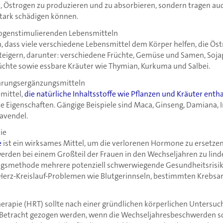
s, Östrogen zu produzieren und zu absorbieren, sondern tragen a
stark schädigen können.
rogenstimulierenden Lebensmitteln
dass viele verschiedene Lebensmittel dem Körper helfen, die Ös
steigern, darunter: verschiedene Früchte, Gemüse und Samen, Soj
chte sowie essbare Kräuter wie Thymian, Kurkuma und Salbei.
rungsergänzungsmitteln
mittel,
die natürliche Inhaltsstoffe wie Pflanzen und Kräuter enth
Eigenschaften. Gängige Beispiele sind Maca, Ginseng, Damiana, 
avendel.
ie
e
ist ein wirksames Mittel, um die verlorenen Hormone zu ersetze
den bei einem Großteil der Frauen in den Wechseljahren zu linder
ngsmethode mehrere potenziell schwerwiegende Gesundheitsrisike
Herz-Kreislauf-Problemen wie Blutgerinnseln, bestimmten Krebsa
rapie (HRT) sollte nach einer gründlichen körperlichen Untersuc
n Betracht gezogen werden, wenn die Wechseljahresbeschwerden 