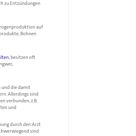
uch zu Entzündungen
trogenproduktion auf
aprodukte, Bohnen
alten
, besitzen oft
Ingwer,
n und die damit
n. Allerdings sind
n verbunden, z.B.
rten und
hung durch den Arzt
schwerwiegend sind