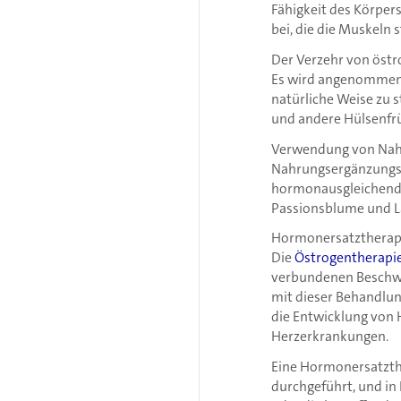
Fähigkeit des Körper
bei, die die Muskeln 
Der Verzehr von öst
Es wird angenommen, 
natürliche Weise zu 
und andere Hülsenfrü
Verwendung von Nah
Nahrungsergänzungs
hormonausgleichende 
Passionsblume und L
Hormonersatztherap
Die
Östrogentherapi
verbundenen Beschwer
mit dieser Behandlu
die Entwicklung von 
Herzerkrankungen.
Eine Hormonersatzthe
durchgeführt, und i