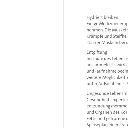
Hydriert bleiben
Einige Mediziner emp
nehmen. Die Muskeln 
Krämpfe und Steifhei
starker Muskeln bei u
Entgiftung
Im Laufe des Lebens e
ansammeln. Es wird 
und -aufnahme beeintr
weitere Möglichkeit, 
unter Aufsicht eines 
Ungesunde Lebensmi
Gesundheitsexperten 
entzündungshemmende
und Organen des Kör
Fette und gefrorene o
Speiseplan einer Fra