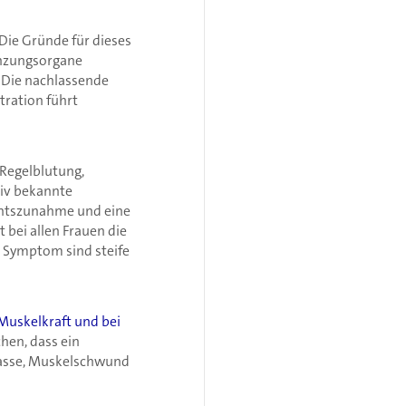
Die Gründe für dieses
anzungsorgane
 Die nachlassende
ration führt
Regelblutung,
tiv bekannte
htszunahme und eine
 bei allen Frauen die
s Symptom sind steife
Muskelkraft und bei
chen, dass ein
masse, Muskelschwund