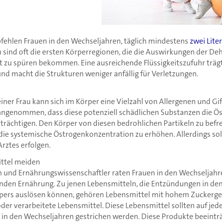
fehlen Frauen in den Wechseljahren, täglich mindestens
zwei Lite
sind oft die ersten Körperregionen, die die Auswirkungen der De
t zu spüren bekommen. Eine ausreichende Flüssigkeitszufuhr trägt
nd macht die Strukturen weniger anfällig für Verletzungen.
iner Frau kann sich im Körper eine Vielzahl von Allergenen und Gi
angenommen, dass diese potenziell schädlichen Substanzen die 
ächtigen. Den Körper von diesen bedrohlichen Partikeln zu befreie
die systemische Östrogenkonzentration zu erhöhen. Allerdings soll
Arztes erfolgen.
ttel meiden
und Ernährungswissenschaftler raten Frauen in den Wechseljahre
n Ernährung. Zu jenen Lebensmitteln, die Entzündungen in den
pers auslösen können, gehören Lebensmittel mit hohem Zuckerge
der verarbeitete Lebensmittel. Diese Lebensmittel sollten auf jed
u in den Wechseljahren gestrichen werden. Diese Produkte beeinträ