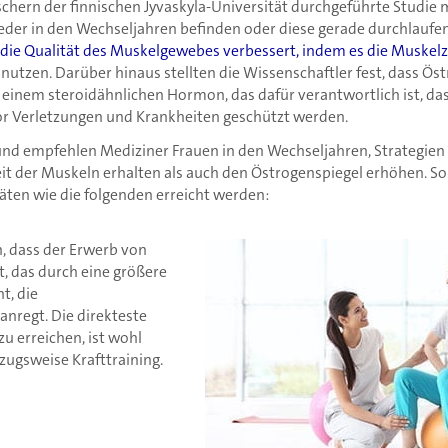
schern der finnischen Jyvaskyla-Universität durchgeführte Studie 
weder in den Wechseljahren befinden oder diese gerade durchlaufen
 die Qualität des Muskelgewebes verbessert, indem es die Muskelz
u nutzen. Darüber hinaus stellten die Wissenschaftler fest, dass Ö
 einem steroidähnlichen Hormon, das dafür verantwortlich ist, da
or Verletzungen und Krankheiten geschützt werden.
nd empfehlen Mediziner Frauen in den Wechseljahren, Strategien
it der Muskeln erhalten als auch den Östrogenspiegel erhöhen. 
äten wie die folgenden erreicht werden:
 dass der Erwerb von
, das durch eine größere
t, die
nregt. Die direkteste
zu erreichen, ist wohl
zugsweise Krafttraining.