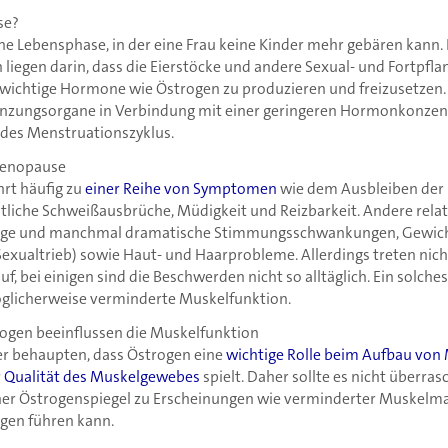
se?
ne Lebensphase, in der eine Frau keine Kinder mehr gebären kann. 
liegen darin, dass die Eierstöcke und andere Sexual- und Fortpfl
, wichtige Hormone wie Östrogen zu produzieren und freizusetzen.
anzungsorgane in Verbindung mit einer geringeren Hormonkonzent
 des Menstruationszyklus.
Menopause
rt häufig zu
einer Reihe von Symptomen
wie dem Ausbleiben der 
tliche Schweißausbrüche, Müdigkeit und Reizbarkeit. Andere rela
ige und manchmal dramatische Stimmungsschwankungen, Gewic
exualtrieb) sowie Haut- und Haarprobleme. Allerdings treten nicht
, bei einigen sind die Beschwerden nicht so alltäglich. Ein solche
glicherweise verminderte Muskelfunktion.
gen beeinflussen die Muskelfunktion
er behaupten, dass Östrogen eine
wichtige Rolle beim Aufbau von 
r Qualität des Muskelgewebes
spielt. Daher sollte es nicht überras
her Östrogenspiegel zu Erscheinungen wie verminderter Muskel
gen führen kann.