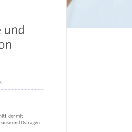
e und
ion
e
itt, der mit
opause und Östrogen