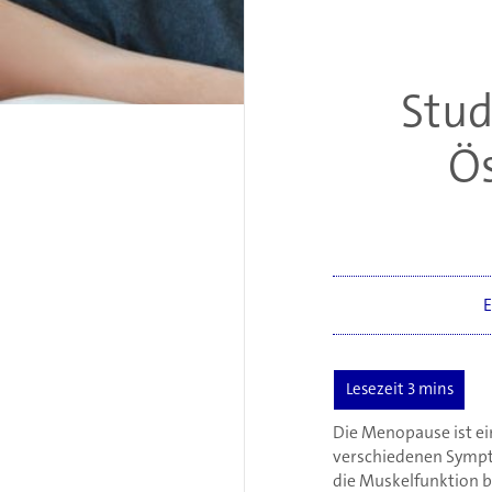
Stud
Ös
E
Die Menopause ist ei
verschiedenen Sympt
die Muskelfunktion b