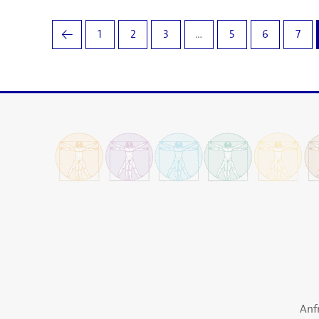
←
1
2
3
…
5
6
7
Anf