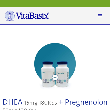
Zum
Inhalt
springen
DHEA
+ Pregnenolon
15mg 180Kps