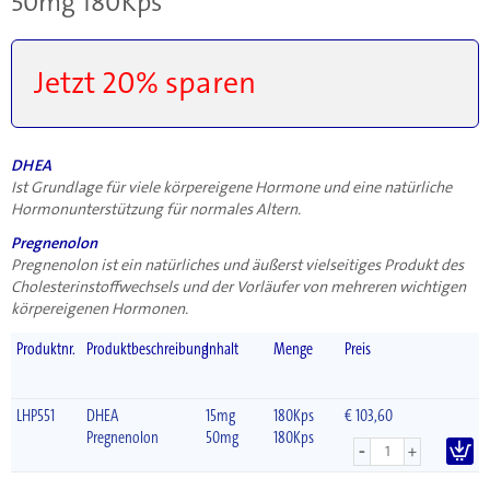
50mg 180Kps
Jetzt 20%​ sparen
DHEA
Ist Grundlage für viele körpereigene Hormone und eine natürliche
Hormonunterstützung für normales Altern.
Pregnenolon
Pregnenolon ist ein natürliches und äußerst vielseitiges Produkt des
Cholesterinstoffwechsels und der Vorläufer von mehreren wichtigen
körpereigenen Hormonen.
Produktnr.
Produktbeschreibung
Inhalt
Menge
Preis
LHP551
DHEA
15mg
180Kps
€ 103,60
Pregnenolon
50mg
180Kps
-
+