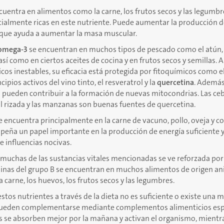
cuentra en alimentos como la carne, los frutos secos y las legumbre
cialmente ricas en este nutriente. Puede aumentar la producción 
que ayuda a aumentar la masa muscular.
 omega-3
se encuentran en muchos tipos de pescado como el atún, la
así como en ciertos aceites de cocina y en frutos secos y semillas. A
s inestables, su eficacia está protegida por fitoquímicos como e
cipios activos del vino tinto, el resveratrol y la
quercetina
. Además
 pueden contribuir a la formación de nuevas mitocondrias. Las cebo
l rizada y las manzanas son buenas fuentes de quercetina.
e encuentra principalmente en la carne de vacuno, pollo, oveja y co
peña un papel importante en la producción de energía suficiente 
e influencias nocivas.
 muchas de las sustancias vitales mencionadas se ve reforzada por
minas del grupo B se encuentran en muchos alimentos de origen an
 carne, los huevos, los frutos secos y las legumbres.
estos nutrientes a través de la dieta no es suficiente o existe una 
pueden complementarse mediante complementos alimenticios espe
s se absorben mejor por la mañana y activan el organismo, mientr