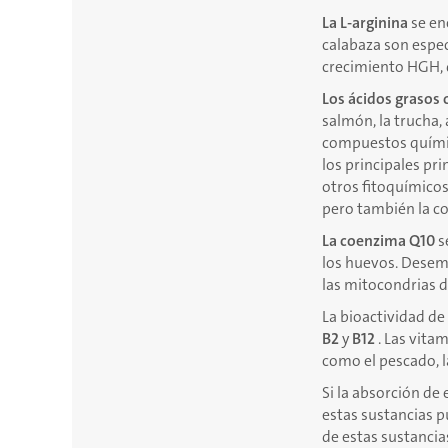
La L-arginina
se en
calabaza son espe
crecimiento HGH, 
Los ácidos grasos
salmón, la trucha, 
compuestos químico
los principales prin
otros fitoquímicos
pero también la co
La coenzima Q10
s
los huevos. Desem
las mitocondrias d
La bioactividad de
B2
y
B12
. Las vita
como el pescado, la
Si la absorción de 
estas sustancias 
de estas sustancia