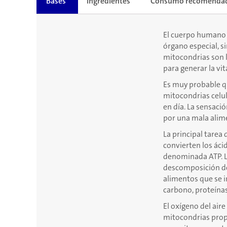
Bases
Ingredientes
Consumo recomenda
El cuerpo humano p
órgano especial, s
mitocondrias son l
para generar la vi
Es muy probable qu
mitocondrias celul
en día. La sensaci
por una mala alime
La principal tarea
convierten los áci
denominada ATP. La
descomposición de 
alimentos que se 
carbono, proteínas
El oxígeno del air
mitocondrias prop