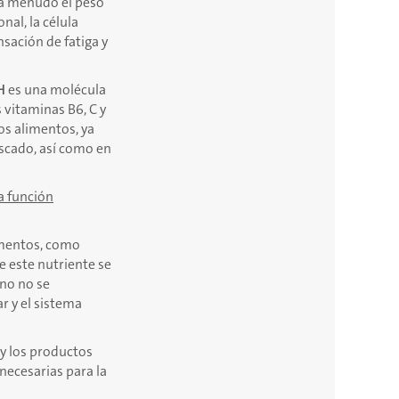
 a menudo el peso
al, la célula
nsación de fatiga y
H
es una molécula
s vitaminas B6, C y
os alimentos, ya
escado, así como en
a función
mentos, como
e este nutriente se
ano no se
r y el sistema
 y los productos
 necesarias para la