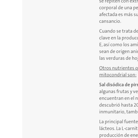
se repiten con ext
corporal de una pe
afectada es más su
cansancio.
Cuando se trata de
clave en la producc
E, así como los am
sean de origen ani
las verduras de ho
Otros nutrientes q
mitocondrial son:
Sal disódica de pi
algunas frutas y v
encuentran en el n
descubrió hasta 20
inmunitario, tamb
La principal fuent
lácteos. La L-carni
producción de ene