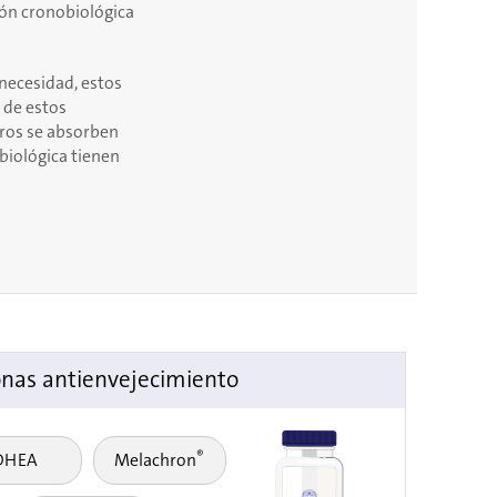
ión cronobiológica
 necesidad, estos
 de estos
tros se absorben
biológica tienen
as antienvejecimiento
®
DHEA
Melachron