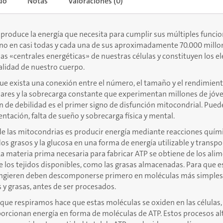
do
Notas
Valoraciones (0)
roduce la energía que necesita para cumplir sus múltiples funcio
ino en casi todas y cada una de sus aproximadamente 70.000 millon
as «centrales energéticas» de nuestras células y constituyen los 
talidad de nuestro cuerpo.
e exista una conexión entre el número, el tamaño y el rendimient
ares y la sobrecarga constante que experimentan millones de jóve
ón de debilidad es el primer signo de disfunción mitocondrial. Pue
ntación, falta de sueño y sobrecarga física y mental.
 de las mitocondrias es producir energía mediante reacciones quím
dos grasos y la glucosa en una forma de energía utilizable y transpo
 materia prima necesaria para fabricar ATP se obtiene de los alim
los tejidos disponibles, como las grasas almacenadas. Para que es
ingieren deben descomponerse primero en moléculas más simples
 y grasas, antes de ser procesados.
e que respiramos hace que estas moléculas se oxiden en las células,
orcionan energía en forma de moléculas de ATP. Estos procesos a