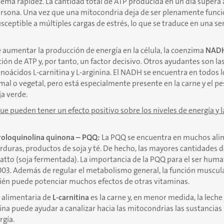
rema rapidez. La cantidad total de ATP producida en un día supera
rsona. Una vez que una mitocondria deja de ser plenamente funcion
sceptible a múltiples cargas de estrés, lo que se traduce en una se
 aumentar la producción de energía en la célula, la coenzima
NAD
ión de ATP y, por tanto, un factor decisivo. Otros ayudantes son la
inoácidos L-carnitina y L-arginina. El NADH se encuentra en todos l
mal o vegetal, pero está especialmente presente en la carne y el p
ja verde.
ue pueden tener un efecto positivo sobre los niveles de energía y l
rroloquinolina quinona – PQQ:
La PQQ se encuentra en muchos ali
erduras, productos de soja y té. De hecho, las mayores cantidades d
atto (soja fermentada). La importancia de la PQQ para el ser hum
03. Además de regular el metabolismo general, la función muscula
ién puede potenciar muchos efectos de otras vitaminas.
e alimentaria de
L-carnitina
es la carne y, en menor medida, la leche
tina puede ayudar a canalizar hacia las mitocondrias las sustancias
rgía.