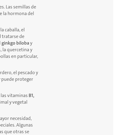
s. Las semillas de
de la hormona del
 caballa, el
l tratarse de
l
ginkgo biloba
y
, la quercetina y
llas en particular,
rdero, el pescado y
y puede proteger
 las vitaminas
B1,
imal y vegetal
mayor necesidad,
ciales. Algunas
as que otras se