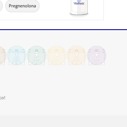
Pregnenolona
co!