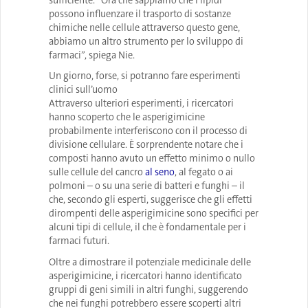
sufficiente. “Ora che sappiamo che i lipidi
possono influenzare il trasporto di sostanze
chimiche nelle cellule attraverso questo gene,
abbiamo un altro strumento per lo sviluppo di
farmaci”, spiega Nie.
Un giorno, forse, si potranno fare esperimenti
clinici sull’uomo
Attraverso ulteriori esperimenti, i ricercatori
hanno scoperto che le asperigimicine
probabilmente interferiscono con il processo di
divisione cellulare. È sorprendente notare che i
composti hanno avuto un effetto minimo o nullo
sulle cellule del cancro
al seno
, al fegato o ai
polmoni – o su una serie di batteri e funghi – il
che, secondo gli esperti, suggerisce che gli effetti
dirompenti delle asperigimicine sono specifici per
alcuni tipi di cellule, il che è fondamentale per i
farmaci futuri.
Oltre a dimostrare il potenziale medicinale delle
asperigimicine, i ricercatori hanno identificato
gruppi di geni simili in altri funghi, suggerendo
che nei funghi potrebbero essere scoperti altri