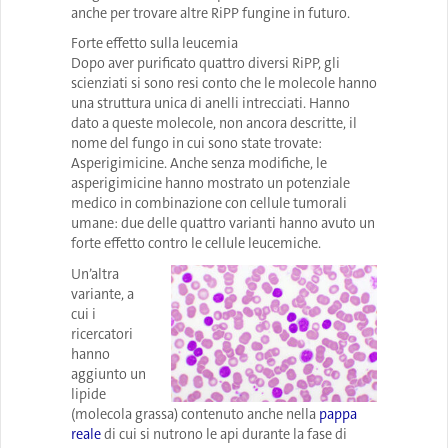
anche per trovare altre RiPP fungine in futuro.
Forte effetto sulla leucemia
Dopo aver purificato quattro diversi RiPP, gli
scienziati si sono resi conto che le molecole hanno
una struttura unica di anelli intrecciati. Hanno
dato a queste molecole, non ancora descritte, il
nome del fungo in cui sono state trovate:
Asperigimicine. Anche senza modifiche, le
asperigimicine hanno mostrato un potenziale
medico in combinazione con cellule tumorali
umane: due delle quattro varianti hanno avuto un
forte effetto contro le cellule leucemiche.
Un’altra
variante, a
cui i
ricercatori
hanno
aggiunto un
lipide
(molecola grassa) contenuto anche nella
pappa
reale
di cui si nutrono le api durante la fase di