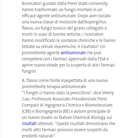
Ricercatori guidati dalla Penn State University
hanno trasformato un fungo mortale in un
efficace agente antitumorale. Dopo aver isolato
una nuova classe di molecole dall’Aspergillus
flavus, un fungo tossico del grano collegato a
morti in scavi di tombe antiche, i ricercatori
hanno modificato le sostanze chimiche e le hanno
testate su cellule leucemiche. Il risultato? Un
promettente
agente
antitumorale
che può
competere con i farmaci approvati dalla FDA e
aprire nuove strade per la scoperta di altri farmaci
fungini.
A. flavus come fonte inaspettata di una nuova
promettente terapia antitumorale
“I funghi ci hanno dato la penicillina”, dice Sherry
Gao, Professore Associato Presidenziale Penn
Compact di Ingegneria Chimica e Biomolecolare
(CBE) e Bioingegneria (BE) e autore principale di
un nuovo studio su Nature Chemical Biology sui
risultati
ottenuti. “Questi risultati dimostrano che
molti altri farmaci possono essere scoperti da
prodotti naturali”.