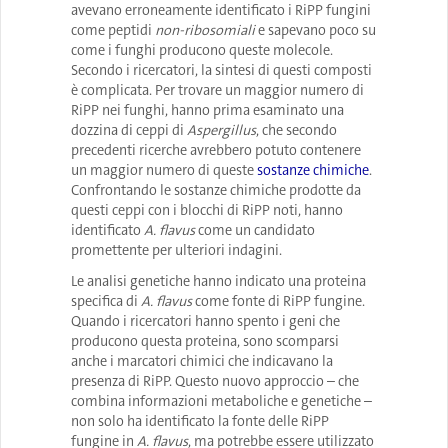
avevano erroneamente identificato i RiPP fungini
come peptidi
non-ribosomiali
e sapevano poco su
come i funghi producono queste molecole.
Secondo i ricercatori, la sintesi di questi composti
è complicata. Per trovare un maggior numero di
RiPP nei funghi, hanno prima esaminato una
dozzina di ceppi di
Aspergillus
, che secondo
precedenti ricerche avrebbero potuto contenere
un maggior numero di queste
sostanze chimiche
.
Confrontando le sostanze chimiche prodotte da
questi ceppi con i blocchi di RiPP noti, hanno
identificato
A. flavus
come un candidato
promettente per ulteriori indagini.
Le analisi genetiche hanno indicato una proteina
specifica di
A. flavus
come fonte di RiPP fungine.
Quando i ricercatori hanno spento i geni che
producono questa proteina, sono scomparsi
anche i marcatori chimici che indicavano la
presenza di RiPP. Questo nuovo approccio – che
combina informazioni metaboliche e genetiche –
non solo ha identificato la fonte delle RiPP
fungine in
A. flavus
, ma potrebbe essere utilizzato