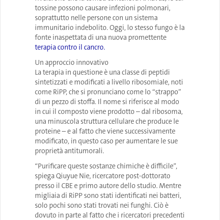
tossine possono causare infezioni polmonari,
soprattutto nelle persone con un sistema
immunitario indebolito. Oggi, lo stesso fungo è la
fonte inaspettata di una nuova promettente
terapia contro il cancro.
Un approccio innovativo
La terapia in questione è una classe di peptidi
sintetizzati e modificati a livello ribosomiale, noti
come RiPP, che si pronunciano come lo “strappo”
di un pezzo di stoffa. Il nome si riferisce al modo
in cui il composto viene prodotto – dal ribosoma,
una minuscola struttura cellulare che produce le
proteine – e al fatto che viene successivamente
modificato, in questo caso per aumentare le sue
proprietà antitumorali.
“Purificare queste sostanze chimiche è difficile”,
spiega Qiuyue Nie, ricercatore post-dottorato
presso il CBE e primo autore dello studio. Mentre
migliaia di RiPP sono stati identificati nei batteri,
solo pochi sono stati trovati nei funghi. Ciò è
dovuto in parte al fatto che i ricercatori precedenti