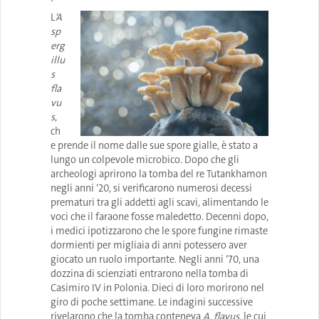
L
‘A
sp
erg
illu
s
fla
vu
s
,
ch
e prende il nome dalle sue spore gialle, è stato a
lungo un colpevole microbico. Dopo che gli
archeologi aprirono la tomba del re Tutankhamon
negli anni ’20, si verificarono numerosi decessi
prematuri tra gli addetti agli scavi, alimentando le
voci che il faraone fosse maledetto. Decenni dopo,
i medici ipotizzarono che le spore fungine rimaste
dormienti per migliaia di anni potessero aver
giocato un ruolo importante. Negli anni ’70, una
dozzina di scienziati entrarono nella tomba di
Casimiro IV in Polonia. Dieci di loro morirono nel
giro di poche settimane. Le indagini successive
rivelarono che la tomba conteneva
A. flavus
, le cui