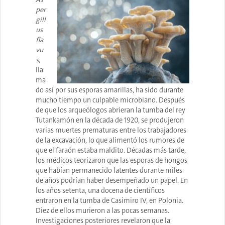
per
gill
us
fla
vu
s
,
lla
ma
do así por sus esporas amarillas, ha sido durante
mucho tiempo un culpable microbiano. Después
de que los arqueólogos abrieran la tumba del rey
Tutankamón en la década de 1920, se produjeron
varias muertes prematuras entre los trabajadores
de la excavación, lo que alimentó los rumores de
que el faraón estaba maldito. Décadas más tarde,
los médicos teorizaron que las esporas de hongos
que habían permanecido latentes durante miles
de años podrían haber desempeñado un papel. En
los años setenta, una docena de científicos
entraron en la tumba de Casimiro IV, en Polonia.
Diez de ellos murieron a las pocas semanas.
Investigaciones posteriores revelaron que la