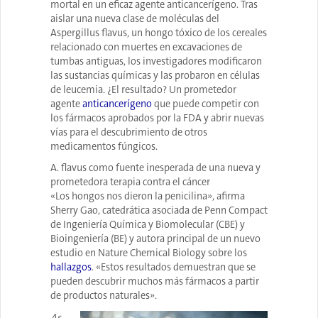
mortal en un eficaz agente anticancerígeno. Tras
aislar una nueva clase de moléculas del
Aspergillus flavus, un hongo tóxico de los cereales
relacionado con muertes en excavaciones de
tumbas antiguas, los investigadores modificaron
las sustancias químicas y las probaron en células
de leucemia. ¿El resultado? Un
prometedor
agente
anticancerígeno
que puede competir con
los fármacos aprobados por la FDA y abrir nuevas
vías para el descubrimiento de otros
medicamentos fúngicos.
A. flavus como fuente inesperada de una nueva y
prometedora terapia contra el cáncer
«Los hongos nos dieron la penicilina», afirma
Sherry Gao, catedrática asociada de Penn Compact
de Ingeniería Química y Biomolecular (CBE) y
Bioingeniería (BE) y autora principal de un nuevo
estudio en Nature Chemical Biology sobre los
hallazgos
. «Estos resultados demuestran que se
pueden descubrir muchos más fármacos a partir
de productos naturales».
As