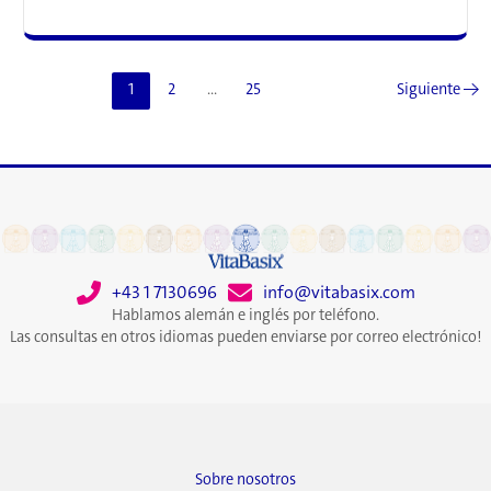
mediante
ayuno
intermitente:
cómo
1
2
…
25
Siguiente
→
afectan
al
cerebro
y
al
microbioma
intestinal
+43 1 7130696
info@vitabasix.com
Hablamos alemán e inglés por teléfono.
Las consultas en otros idiomas pueden enviarse por correo electrónico!
Sobre nosotros