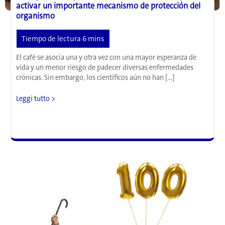
activar un importante mecanismo de protección del
organismo
El café se asocia una y otra vez con una mayor esperanza de
vida y un menor riesgo de padecer diversas enfermedades
crónicas. Sin embargo, los científicos aún no han […]
Más
Leggi tutto >
que
un
simple
estimulante:
cómo
el
café
podría
activar
un
importante
mecanismo