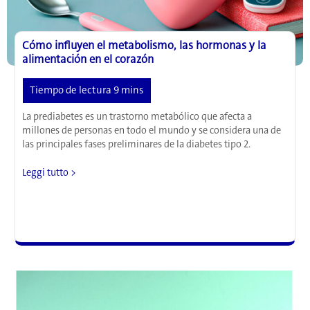
desconocido
Cómo influyen el metabolismo, las hormonas y la
alimentación en el corazón
La prediabetes es un trastorno metabólico que afecta a
millones de personas en todo el mundo y se considera una de
las principales fases preliminares de la diabetes tipo 2.
Cómo
Leggi tutto >
influyen
el
metabolismo,
las
hormonas
y
la
alimentación
en