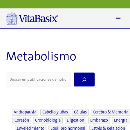
Ir
al
contenido
Metabolismo
S
e
a
r
c
h
Andropausia
Cabello y uñas
Células
Cerebro & Memoria
Corazón
Cronobiología
Digestión
Embarazo
Energía
Envejecimiento
Equilibro hormonal
Estrés & Relajación