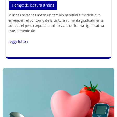
Muchas personas notan un cambio habitual a medida que
envejecen: el contorno de la cintura aumenta gradualmente,
aunque el peso corporal total no varíe de forma significativa.
Este aumento de
Por
Leggi tutto >
qué
aumenta
la
barriga
con
la
edad:
unos
investigadores
descubren
un
mecanismo
hasta
ahora