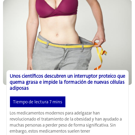
100
años:
lo
que
el
sistema
inmunitario
y
el
metabolismo
nos
revelan
Unos científicos descubren un interruptor proteico que
sobre
quema grasa e impide la formación de nuevas células
el
adiposas
envejecimiento
saludable
Los medicamentos modernos para adelgazar han
revolucionado el tratamiento de la obesidad y han ayudado a
muchas personas a perder peso de forma significativa. Sin
embargo, estos medicamentos suelen tener