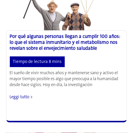
de
protección
del
organismo
Por qué algunas personas llegan a cumplir 100 años:
lo que el sistema inmunitario y el metabolismo nos
revelan sobre el envejecimiento saludable
El sueño de vivir muchos años y mantenerse sano y activo el
mayor tiempo posible es algo que preocupa a la humanidad
desde hace siglos. Hoy en día, la investigación
Por
Leggi tutto >
qué
algunas
personas
llegan
a
cumplir