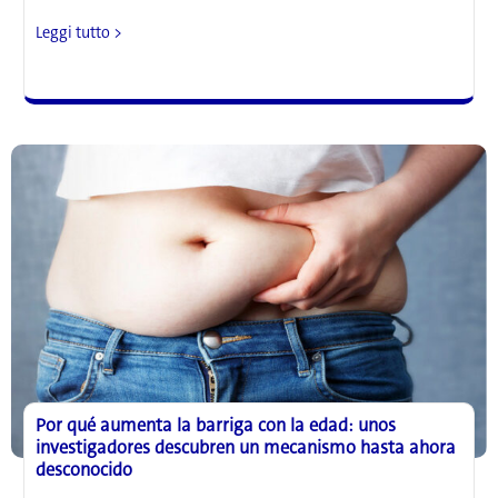
Unos
Leggi tutto >
científicos
descubren
un
interruptor
proteico
que
quema
grasa
e
impide
la
formación
de
nuevas
células
adiposas
Por qué aumenta la barriga con la edad: unos
investigadores descubren un mecanismo hasta ahora
desconocido