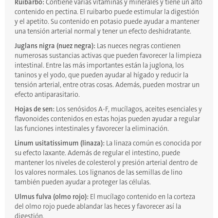
Ruibarbo:
Contiene varias vitaminas y minerales y tiene un alto
contenido en pectina. El ruibarbo puede estimular la digestión
y el apetito. Su contenido en potasio puede ayudar a mantener
una tensión arterial normal y tener un efecto deshidratante.
Juglans nigra (nuez negra):
Las nueces negras contienen
numerosas sustancias activas que pueden favorecer la limpieza
intestinal. Entre las más importantes están la juglona, los
taninos y el yodo, que pueden ayudar al hígado y reducir la
tensión arterial, entre otras cosas. Además, pueden mostrar un
efecto antiparasitario.
Hojas de sen:
Los senósidos A-F, mucílagos, aceites esenciales y
flavonoides contenidos en estas hojas pueden ayudar a regular
las funciones intestinales y favorecer la eliminación.
Linum usitatissimum (linaza):
La linaza común es conocida por
su efecto laxante. Además de regular el intestino, puede
mantener los niveles de colesterol y presión arterial dentro de
los valores normales. Los lignanos de las semillas de lino
también pueden ayudar a proteger las células.
Ulmus fulva (olmo rojo):
El mucílago contenido en la corteza
del olmo rojo puede ablandar las heces y favorecer así la
digestión.