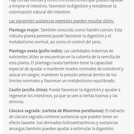
Hay ciertas hierbas y otros micronutrientes que pueden ayudar
a limpiar el intestino, favorecer la digestión y restablecer la
colonización natural del intestino.
Las siguientes sustancias vegetales pueden resultar útiles:
Plantago major:
También conocido como llantén común. Esta
robusta planta perenne puede favorecer la digestión y el
metabolismo normal, así como el control del peso.
Plantago ovata (psilio indio):
Las cantidades máximas de
nutrientes útiles se encuentran en la cubierta de la semilla de
esta planta. El plantago ovata también tiene la capacidad
especial de ayudar a mantener niveles normales de colesterol y
azúcar en sangre, mantener la presión arterial dentro de los
límites normales y favorecer un metabolismo equilibrado.
Caolín (arcilla china):
Puede favorecer la digestión y ayudar a
regenerar los intestinos, ya que se une a ciertas toxinas y las
elimina.
Cáscara sagrada:
(
corteza de Rhamnus purshianus):
El extracto
de cáscara sagrada contiene sustancias que pueden tener un
efecto laxante. Sus derivados hidroantracénicos y sustancias
amargas también pueden ayudar a estimular la digestión.