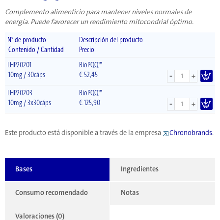
Complemento alimenticio para mantener niveles normales de
energía. Puede favorecer un rendimiento mitocondrial óptimo.
N° de producto
Descripción del producto
Contenido / Cantidad
Precio
LHP20201
BioPQQ™
-
10mg / 30cáps
€
52,45
+
LHP20203
BioPQQ™
-
10mg / 3x30cáps
€
125,90
+
Este producto está disponible a través de la empresa
Chronobrands
.
Bases
Ingredientes
Consumo recomendado
Notas
Valoraciones (0)