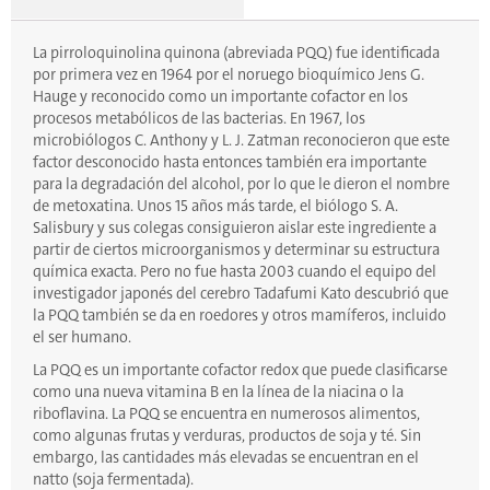
La pirroloquinolina quinona (abreviada PQQ) fue identificada
por primera vez en 1964 por el noruego bioquímico Jens G.
Hauge y reconocido como un importante cofactor en los
procesos metabólicos de las bacterias. En 1967, los
microbiólogos C. Anthony y L. J. Zatman reconocieron que este
factor desconocido hasta entonces también era importante
para la degradación del alcohol, por lo que le dieron el nombre
de metoxatina. Unos 15 años más tarde, el biólogo S. A.
Salisbury y sus colegas consiguieron aislar este ingrediente a
partir de ciertos microorganismos y determinar su estructura
química exacta. Pero no fue hasta 2003 cuando el equipo del
investigador japonés del cerebro Tadafumi Kato descubrió que
la PQQ también se da en roedores y otros mamíferos, incluido
el ser humano.
La PQQ es un importante cofactor redox que puede clasificarse
como una nueva vitamina B en la línea de la niacina o la
riboflavina. La PQQ se encuentra en numerosos alimentos,
como algunas frutas y verduras, productos de soja y té. Sin
embargo, las cantidades más elevadas se encuentran en el
natto (soja fermentada).