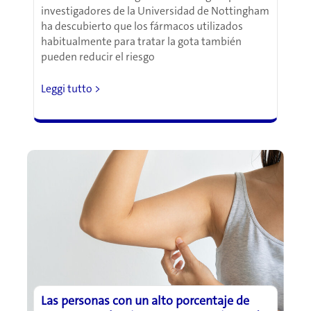
investigadores de la Universidad de Nottingham
ha descubierto que los fármacos utilizados
habitualmente para tratar la gota también
pueden reducir el riesgo
Este
Leggi tutto >
medicamento
común
para
la
gota
podría
reducir
drásticamente
el
riesgo
de
infartos
y
Las personas con un alto porcentaje de
derrames