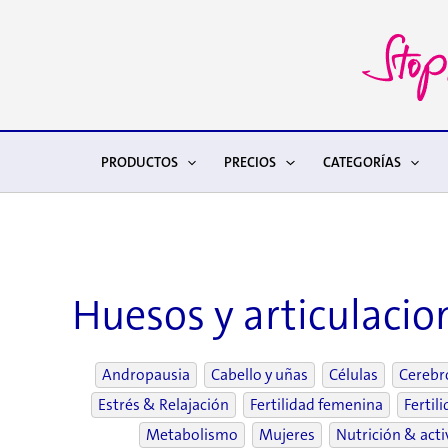
Ir
al
contenido
PRODUCTOS
PRECIOS
CATEGORÍAS
Huesos y articulacio
Andropausia
Cabello y uñas
Células
Cerebr
Estrés & Relajación
Fertilidad femenina
Fertil
Metabolismo
Mujeres
Nutrición & acti