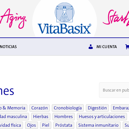
NOTICIAS
MI CUENTA
nes
o & Memoria
Corazón
Cronobiología
Digestión
Embara
idad masculina
Hierbas
Hombres
Huesos y articulaciones
vidad física
Ojos
Piel
Próstata
Sistema inmunitario
S