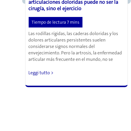
articulaciones doloridas puede no ser la
la
cirugía, sino el ejercicio
osteoporosis
Las rodillas rígidas, las caderas doloridas y los
dolores articulares persistentes suelen
considerarse signos normales del
envejecimiento. Pero la artrosis, la enfermedad
articular más frecuente en el mundo, no se
Osteoartritis:
Leggi tutto >
la
mejor
medicina
para
las
articulaciones
doloridas
puede
no