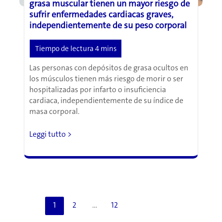
grasa muscular tienen un mayor riesgo de
cerebrales
sufrir enfermedades cardiacas graves,
independientemente de su peso corporal
Las personas con depósitos de grasa ocultos en
los músculos tienen más riesgo de morir o ser
hospitalizadas por infarto o insuficiencia
cardiaca, independientemente de su índice de
masa corporal.
Las
Leggi tutto >
personas
con
un
alto
porcentaje
de
1
2
…
12
grasa
muscular