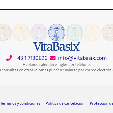
tienen
un
mayor
riesgo
de
sufrir
enfermedades
cardiacas
graves,
independientemente
+43 1 7130696
info@vitabasix.com
de
Hablamos alemán e inglés por teléfono.
su
s consultas en otros idiomas pueden enviarse por correo electróni
peso
corporal
Términos y condiciones
Política de cancelación
Protección d