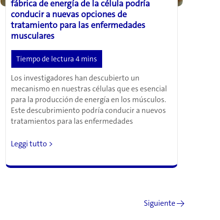
fábrica de energía de la célula podría
conducir a nuevas opciones de
tratamiento para las enfermedades
musculares
Los investigadores han descubierto un
mecanismo en nuestras células que es esencial
para la producción de energía en los músculos.
Este descubrimiento podría conducir a nuevos
tratamientos para las enfermedades
Un
Leggi tutto >
mecanismo
recién
descubierto
en
la
Siguiente
→
fábrica
de