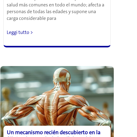
salud más comunes en todo el mundo; afecta a
personas de todas las edades y supone una
carga considerable para
Científicos
Leggi tutto >
descubren
una
hormona
que
podría
combatir
el
dolor
de
espalda
crónico
en
su
origen
Un mecanismo recién descubierto en la