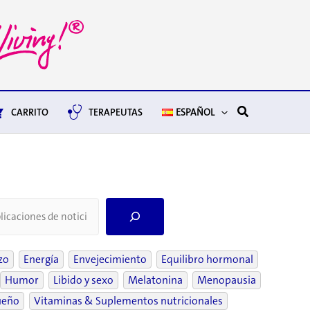
Buscar
CARRITO
TERAPEUTAS
ESPAÑOL
S
e
a
r
zo
Energía
Envejecimiento
Equilibro hormonal
c
Humor
Libido y sexo
Melatonina
Menopausia
h
ueño
Vitaminas & Suplementos nutricionales