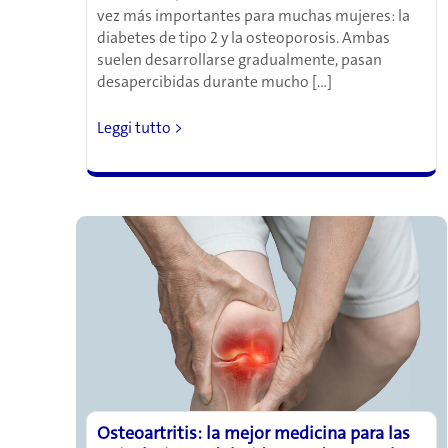
vez más importantes para muchas mujeres: la
diabetes de tipo 2 y la osteoporosis. Ambas
suelen desarrollarse gradualmente, pasan
desapercibidas durante mucho […]
Melatonina
Leggi tutto >
y
salud
ósea:
el
papel
de
la
hormona
del
sueño
en
la
diabetes
Osteoartritis: la mejor medicina para las
y