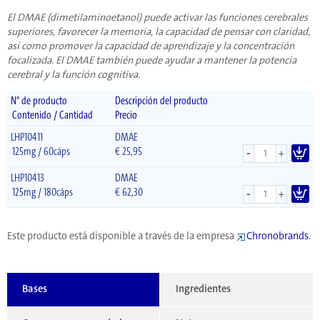
El DMAE (dimetilaminoetanol) puede activar las funciones cerebrales
superiores, favorecer la memoria, la capacidad de pensar con claridad,
así como promover la capacidad de aprendizaje y la concentración
focalizada. El DMAE también puede ayudar a mantener la potencia
cerebral y la función cognitiva.
N° de producto
Descripción del producto
Contenido / Cantidad
Precio
LHP10411
DMAE
-
125mg / 60cáps
€
25,95
+
LHP10413
DMAE
-
125mg / 180cáps
€
62,30
+
Este producto está disponible a través de la empresa
Chronobrands
.
Bases
Ingredientes