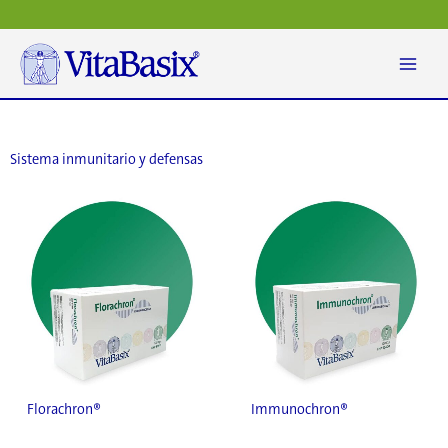
Ir
al
contenido
Sistema inmunitario y defensas
Florachron®
Immunochron®