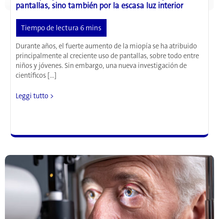
pantallas, sino también por la escasa luz interior
Durante años, el fuerte aumento de la miopía se ha atribuido
principalmente al creciente uso de pantallas, sobre todo entre
niños y jóvenes. Sin embargo, una nueva investigación de
científicos […]
La
Leggi tutto >
miopía
podría
verse
favorecida
no
sólo
por
las
pantallas,
sino
también
por