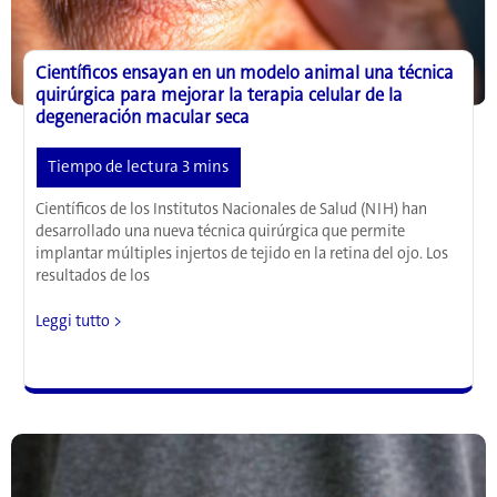
Científicos ensayan en un modelo animal una técnica
quirúrgica para mejorar la terapia celular de la
degeneración macular seca
Científicos de los Institutos Nacionales de Salud (NIH) han
desarrollado una nueva técnica quirúrgica que permite
implantar múltiples injertos de tejido en la retina del ojo. Los
resultados de los
Científicos
Leggi tutto >
ensayan
en
un
modelo
animal
una
técnica