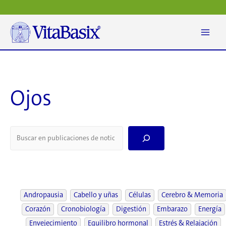
Ir
al
contenido
Ojos
S
e
a
r
c
h
Andropausia
Cabello y uñas
Células
Cerebro & Memoria
Corazón
Cronobiología
Digestión
Embarazo
Energía
Envejecimiento
Equilibro hormonal
Estrés & Relajación