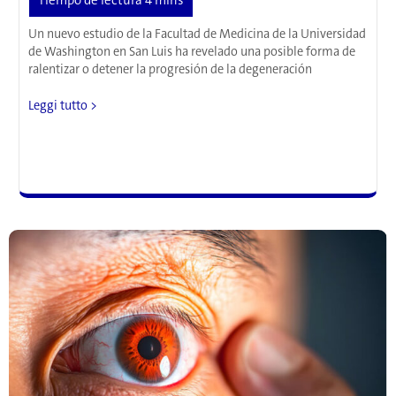
Un nuevo estudio de la Facultad de Medicina de la Universidad
de Washington en San Luis ha revelado una posible forma de
ralentizar o detener la progresión de la degeneración
Corregir
Leggi tutto >
los
problemas
del
metabolismo
del
colesterol
podría
prevenir
la
ceguera