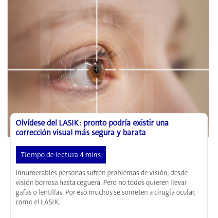
con
células
madre
ayuda
a
los
pacientes
a
volver
a
ver
Olvídese del LASIK: pronto podría existir una
corrección visual más segura y barata
Innumerables personas sufren problemas de visión, desde
visión borrosa hasta ceguera. Pero no todos quieren llevar
gafas o lentillas. Por eso muchos se someten a cirugía ocular,
como el LASIK,