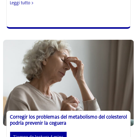
Olvídese
Leggi tutto >
del
LASIK:
pronto
podría
existir
una
corrección
visual
más
segura
y
barata
Corregir los problemas del metabolismo del colesterol
podría prevenir la ceguera