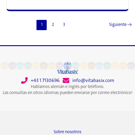
del
aceite
de
pescado
1
2
3
Siguiente
→
para
los
hombres
incluyen
una
mejor
salud
del
corazón,
+43 1 7130696
info@vitabasix.com
una
Hablamos alemán e inglés por teléfono.
mejor
Las consultas en otros idiomas pueden enviarse por correo electrónico!
salud
sexual
y
mucho
más
Sobre nosotros