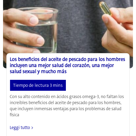
quirúrgica
para
mejorar
la
terapia
celular
de
la
degeneración
macular
Los beneficios del aceite de pescado para los hombres
seca
incluyen una mejor salud del corazón, una mejor
salud sexual y mucho más
Con su alto contenido en ácidos grasos omega-3, no faltan los
increíbles beneficios del aceite de pescado para los hombres,
que incluyen inmensas ventajas para los problemas de salud
física
Los
Leggi tutto >
beneficios