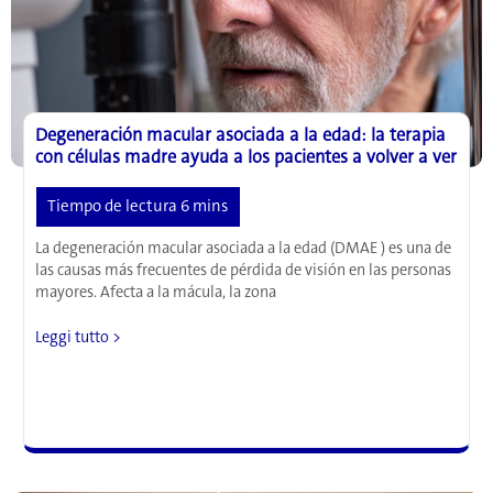
la
escasa
luz
interior
Degeneración macular asociada a la edad: la terapia
con células madre ayuda a los pacientes a volver a ver
La degeneración macular asociada a la edad (DMAE ) es una de
las causas más frecuentes de pérdida de visión en las personas
mayores. Afecta a la mácula, la zona
Degeneración
Leggi tutto >
macular
asociada
a
la
edad:
la
terapia