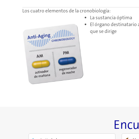
Los cuatro elementos de la cronobiología:
La sustancia óptima
El órgano destinatario 
que se dirige
Encu