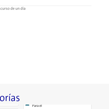
scurso de un día
orías
Para él