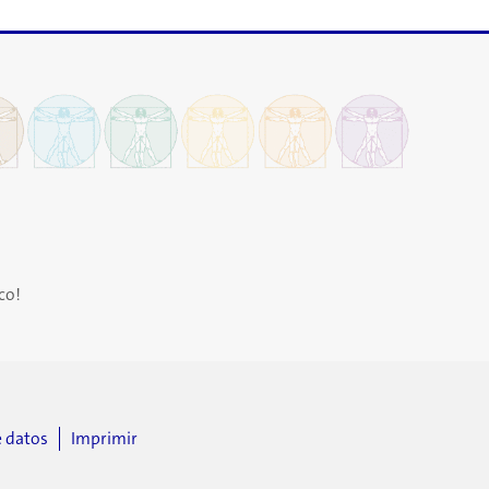
co!
e datos
Imprimir