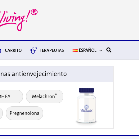
Buscar
CARRITO
TERAPEUTAS
ESPAÑOL
as antienvejecimiento
®
DHEA
Melachron
Pregnenolona