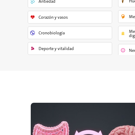
Hue
Antiedad
Me
Corazón y vasos
Met
Cronobiología
dig
Deporte y vitalidad
Ner