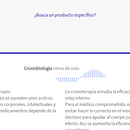
¿Busca un producto específico?
Cronobiología
ritmo de vida
ropio.
La cronoterapia estudia la eficac
so se suceden unos a otros.
reloj interno.
s corporales, intelectuales y
Para el médico comprometido, es
s medicamentos depende de la
evitar hacer lo correcto en el mo
decisivo para ayudar al cuerpo j
efecto. Así, se aumenta la eficie