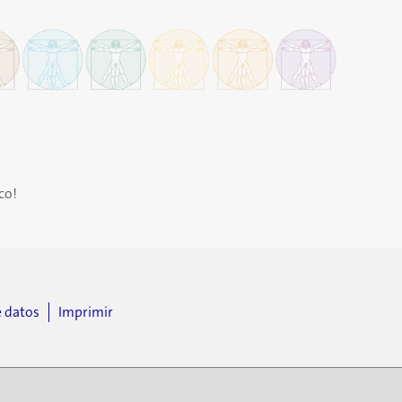
co!
e datos
Imprimir