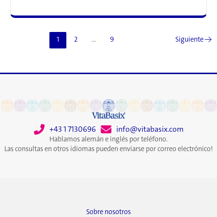
de
la
A
a
1
2
…
9
Siguiente
→
la
Zzz
+43 1 7130696
info@vitabasix.com
Hablamos alemán e inglés por teléfono.
Las consultas en otros idiomas pueden enviarse por correo electrónico!
Sobre nosotros