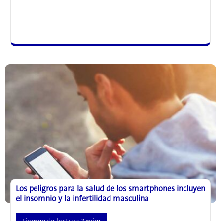
nueva
investigación
ayuda
a
explicar
la
relación
entre
melatonina
y
diabetes
Los peligros para la salud de los smartphones incluyen
el insomnio y la infertilidad masculina