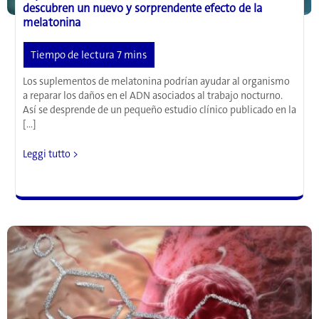
descubren un nuevo y sorprendente efecto de la
melatonina
Los suplementos de melatonina podrían ayudar al organismo
a reparar los daños en el ADN asociados al trabajo nocturno.
Así se desprende de un pequeño estudio clínico publicado en la
[…]
Reparación
Leggi tutto >
de
daños
en
el
ADN:
los
científicos
descubren
un
nuevo
y