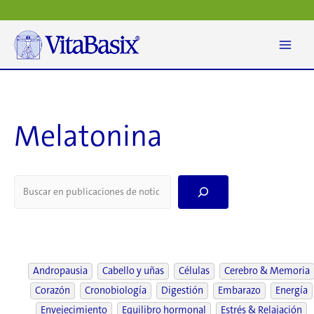
Ir
al
contenido
Melatonina
S
e
a
r
c
h
Andropausia
Cabello y uñas
Células
Cerebro & Memoria
Corazón
Cronobiología
Digestión
Embarazo
Energía
Envejecimiento
Equilibro hormonal
Estrés & Relajación