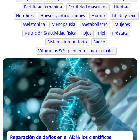
Fertilidad femenina
Fertilidad masculina
Hierbas
Hombres
Huesos y articulaciones
Humor
Libido y sexo
Melatonina
Menopausia
Metabolismo
Mujeres
Nutrición & actividad física
Ojos
Piel
Próstata
Sistema inmunitario
Sueño
Vitaminas & Suplementos nutricionales
Reparación de daños en el ADN: los científicos