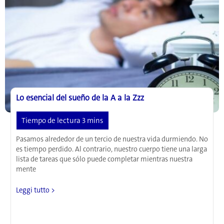
durante
el
embarazo,
el
parto
y
más
allá
Lo esencial del sueño de la A a la Zzz
Pasamos alrededor de un tercio de nuestra vida durmiendo. No
es tiempo perdido. Al contrario, nuestro cuerpo tiene una larga
lista de tareas que sólo puede completar mientras nuestra
mente
Lo
Leggi tutto >
esencial
del
sueño