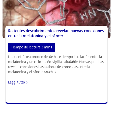
sorprendente
efecto
de
la
melatonina
Recientes descubrimientos revelan nuevas conexiones
entre la melatonina y el cáncer
Los científicos conocen desde hace tiempo la relación entre la
melatonina y un ciclo sueño-vigilia saludable. Nuevas pruebas
revelan conexiones hasta ahora desconocidas entre la
melatonina y el cáncer. Muchas
Recientes
Leggi tutto >
descubrimientos
revelan
nuevas
conexiones
entre
la