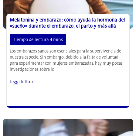
Melatonina y embarazo: cómo ayuda la hormona del
«sueño» durante el embarazo, el parto y más allá
Los embarazos sanos son esenciales para la supervivencia de
nuestra especie. Sin embargo, debido a la falta de voluntad
para experimentar con mujeres embarazadas, hay muy pocas
investigaciones sobre lo
Melatonina
Leggi tutto >
y
embarazo:
cómo
ayuda
la
hormona
del
«sueño»