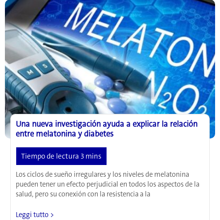
melatonina
y
el
cáncer
Una nueva investigación ayuda a explicar la relación
entre melatonina y diabetes
Los ciclos de sueño irregulares y los niveles de melatonina
pueden tener un efecto perjudicial en todos los aspectos de la
salud, pero su conexión con la resistencia a la
Una
Leggi tutto >