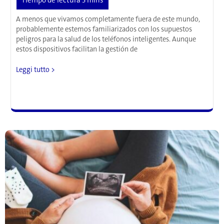
A menos que vivamos completamente fuera de este mundo,
probablemente estemos familiarizados con los supuestos
peligros para la salud de los teléfonos inteligentes. Aunque
estos dispositivos facilitan la gestión de
Los
Leggi tutto >
peligros
para
la
salud
de
los
smartphones
incluyen
el
insomnio
y
la
infertilidad
masculina